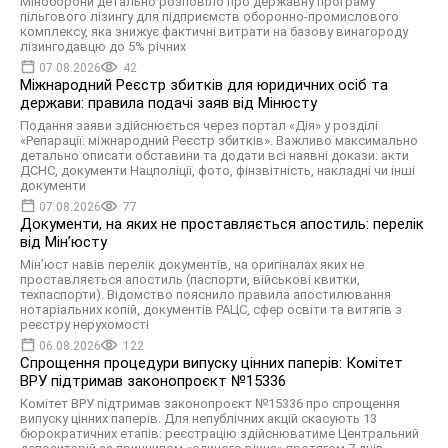
Міноборони детально розповіло про державну програму
пільгового лізингу для підприємств оборонно-промислового
комплексу, яка знижує фактичні витрати на базову винагороду
лізингодавцю до 5% річних
07.08.2026
42
Міжнародний Реєстр збитків для юридичних осіб та
держави: правила подачі заяв від Мінюсту
Подання заяви здійснюється через портал «Дія» у розділі
«Репарації: міжнародний Реєстр збитків». Важливо максимально
детально описати обставини та додати всі наявні докази: акти
ДСНС, документи Нацполіції, фото, фінзвітність, накладні чи інші
документи
07.08.2026
77
Документи, на яких не проставляється апостиль: перелік
від Мін’юсту
Мін’юст навів перелік документів, на оригіналах яких не
проставляється апостиль (паспорти, військові квитки,
техпаспорти). Відомство пояснило правила апостилювання
нотаріальних копій, документів РАЦС, сфер освіти та витягів з
реєстру нерухомості
06.08.2026
122
Спрощення процедури випуску цінних паперів: Комітет
ВРУ підтримав законопроєкт №15336
Комітет ВРУ підтримав законопроєкт №15336 про спрощення
випуску цінних паперів. Для непублічних акцій скасують 13
бюрократичних етапів: реєстрацію здійснюватиме Центральний