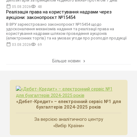
депозитарій за принципом «єдиного вікна» протягом 7 днів
05.08.2026
48
Реалізація права на користування надрами через
аукціони: законопроєкт №15454
В ВРУ зареєстровано законопроєкт №15454 щодо
удосконалення механізмів надання та реалізації права на
користування надрами шляхом проведення аукціонів
(електронних торгів) та на умовах угоди про розподіл продукції
03.08.2026
69
Більше новин
«Дебет-Кредит» – електронний сервіс №1 для
бухгалтерів 2024-2025 років
За версією аналітичного центру
«Вибір Країни»