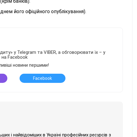
крім банків).
 днем його офіційного опублікування).
иту» у Telegram та VIBER, а обговорювати їх – у
в на Facebook
ливіші новини першими!
Facebook
их і найвідоміших в Україні професійних ресурсів з