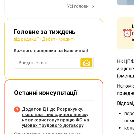
Усі головні
Головне за тиждень
від редакції «Дебет-Кредит»
Кожного понеділка на Ваш e-mail
НКЦП
акціон
(зменше
Натоміс
Останні консультації
приєдна
Відпов
Додаток Д1 до Розрахунку,
пере
якщо платник єдиного внеску
не використовує працю ФО на
номі
умовах трудового договору
конв