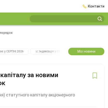
Контакти
 порядок
Мої новини
ає у СЕРПНІ 2026
📈 Індексація у СЕРПНІ
2️⃣0️⃣2️⃣7️⃣ Усі ключо
 капіталу за новими
ок
) статутного капіталу акціонерного