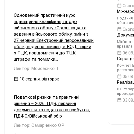
Сього
Міжнаро
Одноденний практичний курс
Подання 
підвищення кваліфікації щодо
обставини
військового обліку «Організація та
Сього
ведення військового обліку: зміни з
Докумен
27 червня! Електронний персональний
Мін’юст 
облік, ведення списків, е-ВОД, звірки
правила 
з ТЦК, повідомлення до ТЦК,
06.08
Спрощен
штрафи та помилки...
Комітет 
Лектор: Мойсеєнко Т.
реєстрац
05.08
18 серпня, вівторок
Реаліза
В ВРУ за
проведен
Податкові ризики та практичні
03.08
рішення – 2026: ПДВ, первинні
документи та податок на прибуток,
ПДФО/Військовий збір
Лектор: Самарченко О.Р.