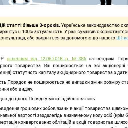
Цій статті більше 3-х років.
Українське законодавство скла
гарантує її 100% актуальність. У разі сумнівів скористайте
консультації, або зверніться за допомогою до нашого
ШІ-к
ФР
рішенням від 12.06.2018 р. №385
затвердила Поряд
ерного товариства. Він поширюється на всі акціонерні
ння) статутного капіталу акціонерного товариства з дати
ть Порядок не поширюється на випадки зміни розміру стат
ння або виділу.
ідно до цього Порядку може здійснюватись:
ведення грошових зобов'язань в акції товариства шляхом 
нальної вартості заздалегідь визначеному колу осіб (крім б
ертація конвертованих облігацій в акції товариства шляхо