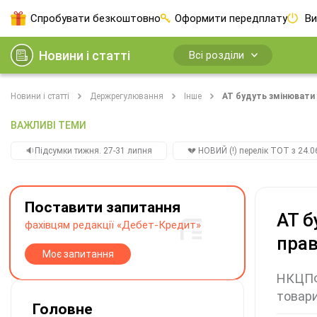
Спробувати безкоштовно
Оформити передплату
Ви
Новини і статті
Всі розділи
Новини і статті
Держрегулювання
Інше
АТ будуть змінювати
ВАЖЛИВІ ТЕМИ
🔉Підсумки тижня. 27-31 липня
💔 НОВИЙ (!) перелік ТОТ з 24.06
Поставити запитання
АТ б
фахівцям редакції «Дебет-Кредит»
пра
Моє запитання
НКЦПФР
товар
Головне