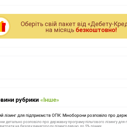
Оберiть свiй пакет вiд «Дебету-Кре
на мiсяць
безкоштовно!
овини рубрики
«Інше»
ий лізинг для підприємств ОПК: Міноборони розповіло про дер
ни детально розповіло про державну програму пільгового лізингу для
 витрати на базову винагороду лізингодавцю до 5% річних