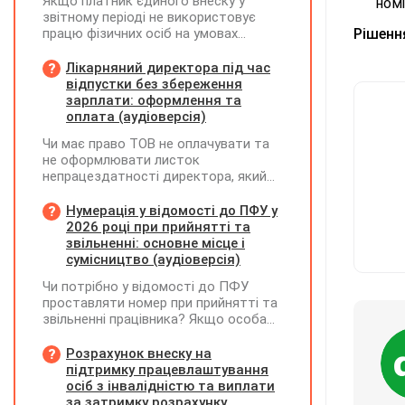
Якщо платник єдиного внеску у
номі
звітному періоді не використовує
працю фізичних осіб на умовах
Рішення
трудового договору (контракту) або
на інших умовах, передбачених
Лікарняний директора під час
законодавством, Додаток Д1/
відпустки без збереження
Додаток ФІЗ-Д1 за відповідний
зарплати: оформлення та
період не подається
оплата (аудіоверсія)
Чи має право ТОВ не оплачувати та
не оформлювати листок
непрацездатності директора, який
перебуває у відпустці без
збереження заробітної плати під час
Нумерація у відомості до ПФУ у
призупинення діяльності
2026 році при прийнятті та
підприємства?
звільненні: основне місце і
сумісництво (аудіоверсія)
Чи потрібно у відомості до ПФУ
проставляти номер при прийнятті та
звільненні працівника? Якщо особа
одночасно працювала за основним
місцем роботи та за сумісництвом,
Розрахунок внеску на
чи рахується це як два роботодавці?
підтримку працевлаштування
осіб з інвалідністю та виплати
за затримку розрахунку