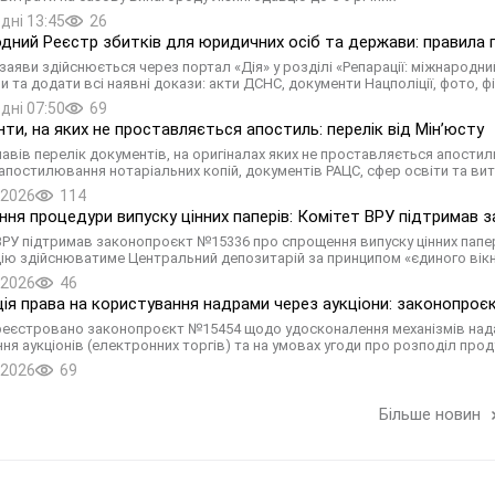
дні 13:45
26
дний Реєстр збитків для юридичних осіб та держави: правила п
заяви здійснюється через портал «Дія» у розділі «Репарації: міжнарод
 та додати всі наявні докази: акти ДСНС, документи Нацполіції, фото, фі
дні 07:50
69
ти, на яких не проставляється апостиль: перелік від Мін’юсту
навів перелік документів, на оригіналах яких не проставляється апостил
апостилювання нотаріальних копій, документів РАЦС, сфер освіти та вит
.2026
114
ня процедури випуску цінних паперів: Комітет ВРУ підтримав
ВРУ підтримав законопроєкт №15336 про спрощення випуску цінних папері
ію здійснюватиме Центральний депозитарій за принципом «єдиного вікн
.2026
46
ція права на користування надрами через аукціони: законопро
реєстровано законопроєкт №15454 щодо удосконалення механізмів нада
ня аукціонів (електронних торгів) та на умовах угоди про розподіл проду
.2026
69
Більше новин