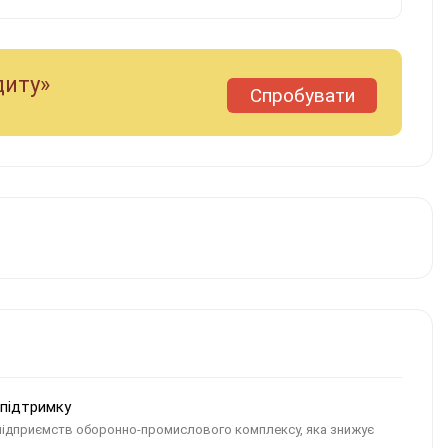
диту»
Спробувати
жпідтримку
 підприємств оборонно-промислового комплексу, яка знижує