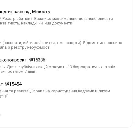
одачі заяв від Мінюсту
ний Реєстр збитків». Важливо максимально детально описати
нзвітність, накладні чи інші документи
ь (паспорти, військові квитки, техпаспорти). Відомство пояснило
ягів з реєстру нерухомості
 законопроєкт №15336
в. Для непублічних акцій скасують 13 бюрократичних етапів:
а» протягом 7 днів
єкт №15454
ння та реалізації права на користування надрами шляхом
кції