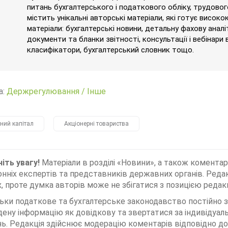
питань бухгалтерського і податкового обліку, трудового
містить унікальні авторські матеріали, які готує високо
матеріали: бухгалтерські новини, детальну фахову аналі
документи та бланки звітності, консультації і вебінари 
класифікатори, бухгалтерський словник тощо.
а:
Держрегулювання
/
Інше
ний капітал
Акціонерні товариства
іть увагу!
Матеріали в розділі «Новини», а також коментар
нніх експертів та представників державних органів. Редак
, проте думка авторів може не збігатися з позицією редакц
льки податкове та бухгалтерське законодавство постійно
дену інформацію як довідкову та звертатися за індивідуа
ь. Редакція здійснює модерацію коментарів відповідно до 