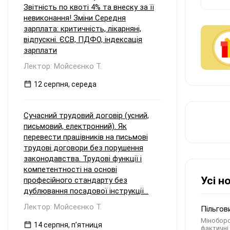
Звітність по квоті 4% та внеску за її
невиконання! Зміни Середня
зарплата: критичність, лікарняні,
відпускні. ЄСВ, ПДФО, індексація
зарплати
Лектор: Мойсеєнко Т.
12 серпня, середа
Сучасний трудовий договір (усний,
письмовий, електронний). Як
перевести працівників на письмові
трудові договори без порушення
законодавства. Трудові функції і
компетентності на основі
Усі н
професійного стандарту без
дублювання посадової інструкції...
Лектор: Мойсеєнко Т.
Пільгов
Міноборо
14 серпня, пʼятниця
фактичні