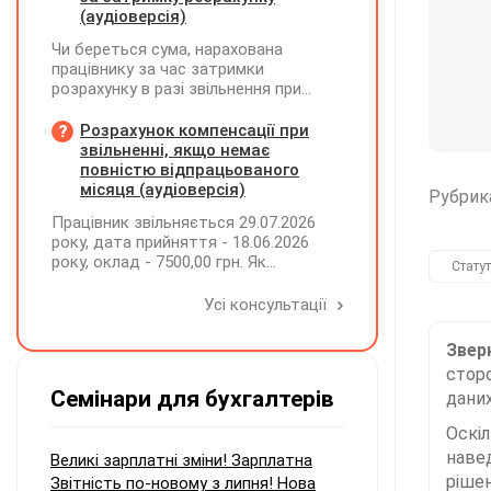
(аудіоверсія)
Чи береться сума, нарахована
працівнику за час затримки
розрахунку в разі звільнення при
обчсиленні середньомісячної
заробітної плати (винагороди), для
Розрахунок компенсації при
розрахунку внеску на підтримку
звільненні, якщо немає
працевлаштування осіб з
повністю відпрацьованого
інвалідністю?
місяця (аудіоверсія)
Рубрик
Працівник звільняється 29.07.2026
року, дата прийняття - 18.06.2026
року, оклад - 7500,00 грн. Як
Статут
розрахувати компенсацію трьох
невикористаних днів відпустки при
Усі консультації
звільненні?
Зверн
сторо
Семінари для бухгалтерів
даних
Оскі
наве
Великі зарплатні зміни! Зарплатна
рішен
Звітність по-новому з липня! Нова