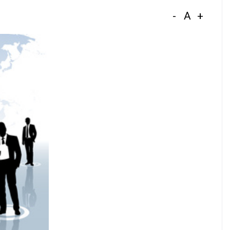
-
A
+