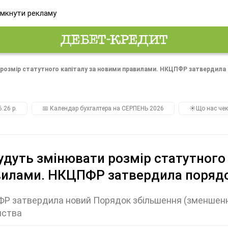
мкнути рекламу
 розмір статутного капіталу за новими правилами. НКЦПФР затвердила
.26 р.
📅 Календар бухгалтера на СЕРПЕНЬ 2026
☀️Що нас чек
удуть змінювати розмір статутного
вилами. НКЦПФР затвердила поряд
 затвердила новий Порядок збільшення (зменшення
иства