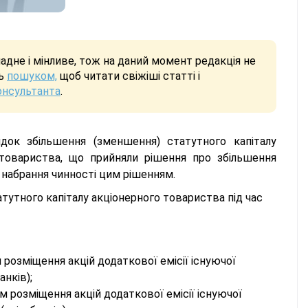
дне і мінливе, тож на даний момент редакція не
сь
пошуком,
щоб читати свіжіші статті і
онсультанта
.
ок збільшення (зменшення) статутного капіталу
 товариства, що прийняли рішення про збільшення
 набрання чинності цим рішенням.
утного капіталу акціонерного товариства під час
розміщення акцій додаткової емісії існуючої
анків);
м розміщення акцій додаткової емісії існуючої