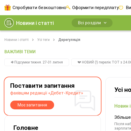
Спробувати безкоштовно
Оформити передплату
Ви
Новини і статті
Всі розділи
Новини і статті
Усі теги
Дерегуляція
ВАЖЛИВІ ТЕМИ
🔉Підсумки тижня. 27-31 липня
💔 НОВИЙ (!) перелік ТОТ з 24.06
Поставити запитання
Усі н
фахівцям редакції «Дебет-Кредит»
Моє запитання
Новин і
Збільше
Після на
Головне
зарплат