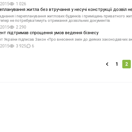
.2015
1 026
епланування житла без втручання у несучі конструкції дозвіл н
днання і перепланування житлових будинків і приміщень приватного житл
тепер не потребуватимуть отримання дозвільних документів
.2015
2 290
нт підтримав спрощення умов ведення бізнесу
т України підписав Закон «Про внесення змін до деяких законодавчих ак
.2015
3 925
6
1
2