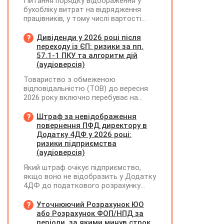
Питання порядку відображення у
бухобліку витрат на відрядження
працівників, у тому числі вартості
проживання в готелі, яке сплачено з
карткового рахунку працівника та
Дивіденди у 2026 році після
підтвердження таких операцій
переходу із ЄП: ризики за пп.
первинними документами, належать
57.1-1 ПКУ та алгоритм дій
до компетенції Мінфіну
(аудіоверсія)
Товариство з обмеженою
відповідальністю (ТОВ) до вересня
2026 року включно перебуває на
спрощеній системі оподаткування
(єдиний податок, 3 група, ставка 5%,
Штраф за невідображення
неплатник ПДВ). З 1 жовтня 2026
повернення ПФД директору в
року підприємство переходить на
Додатку 4ДФ у 2026 році:
загальну систему оподаткування
ризики підприємства
(стає платником податку на
(аудіоверсія)
прибуток). За результатами
Який штраф очікує підприємство,
діяльності у періоді 2024–2025 років
якщо воно не відобразить у Додатку
(під час перебування на спрощеній
4ДФ до податкового розрахунку
системі) підприємство отримало
повернення поворотної фінансової
чистий прибуток, сума
допомоги (ПФД) директору?
Уточнюючий Розрахунок ЮО
нерозподіленого прибутку в балансі
або Розрахунок ФОП/НПД за
становить 18 млн грн. Наприкінці
періоди, за якими минув строк
2026 року (вже після переходу на