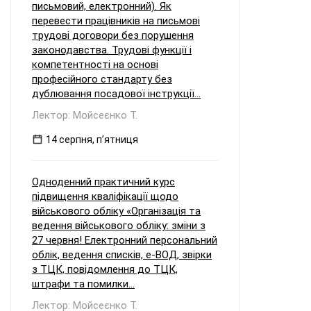
письмовий, електронний). Як
перевести працівників на письмові
трудові договори без порушення
законодавства. Трудові функції і
компетентності на основі
професійного стандарту без
дублювання посадової інструкції...
Лектор: Мойсеєнко Т.
14 серпня, пʼятниця
Одноденний практичний курс
підвищення кваліфікації щодо
військового обліку «Організація та
ведення військового обліку: зміни з
27 червня! Електронний персональний
облік, ведення списків, е-ВОД, звірки
з ТЦК, повідомлення до ТЦК,
штрафи та помилки...
Лектор: Мойсеєнко Т.