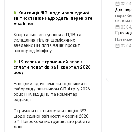
03.04
Для пер
Квитанції №2 щодо нової єдиної
Переобла
звітності вже надходять: перевірте
системи 
Е-кабінет
03.04
Президе
Квартальне звітування з ПДВ та
Президен
складання тільки щомісячних
зведених ПН для ФОПів: проєкт
02.04
закону від Мінфіну
19 серпня – граничний строк
сплати податків за ІI квартал 2026
року
Наслідки здачі земельної ділянки в
суборенду платником ЄП 4 гр. у 2026
році: ІПК від ДПС та коментар
редакції
Отримали негативну квитанцію №2
щодо єдиної звітності у серпні 2026
р.? Покрокова інструкція, що робити
далі