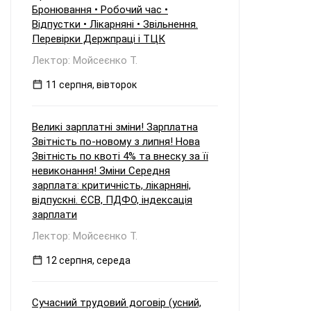
Бронювання • Робочий час •
Відпустки • Лікарняні • Звільнення.
Перевірки Держпраці і ТЦК
Лектор: Мойсеєнко Т.
11 серпня, вівторок
Великі зарплатні зміни! Зарплатна
Звітність по-новому з липня! Нова
Звітність по квоті 4% та внеску за її
невиконання! Зміни Середня
зарплата: критичність, лікарняні,
відпускні. ЄСВ, ПДФО, індексація
зарплати
Лектор: Мойсеєнко Т.
12 серпня, середа
Сучасний трудовий договір (усний,