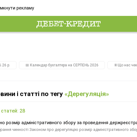
мкнути рекламу
.26 р.
📅 Календар бухгалтера на СЕРПЕНЬ 2026
☀️Що нас чек
овини і статті по тегу
«Дерегуляція»
 статей: 28
но розмір адміністративного збору за проведення держреєстра
брання чинності Законом про дерегуляцію розмір адміністративного збо
и