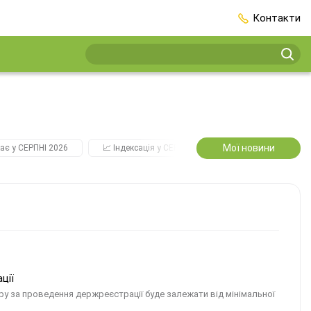
Контакти
Мої новини
ає у СЕРПНІ 2026
📈 Індексація у СЕРПНІ
2️⃣0️⃣2️⃣7️⃣ Усі ключо
ції
ру за проведення держреєстрації буде залежати від мінімальної