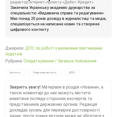
редактор інтернет-проєкту «Дебет-Кредит»
Закінчила Українську академію друкарства за
спеціальністю «Видавнича справа та редагування».
Має понад 20 років досвіду в журналістиці та медіа,
спеціалізується на написанні новин та створенні
цифрового контенту
Джерело:
ДПС по роботі з великими платниками
податків
Рубрика:
Оподаткування
/
Загальні положення
Звітність
Податкова звітність
ДПСУ
Зверніть увагу!
Матеріали в розділі «Новини», а
також коментарі до них можуть містити
аналітичні погляди сторонніх експертів та
представників державних органів. Редакція
докладає зусиль для перевірки достовірності
даних, проте думка авторів може не збігатися з