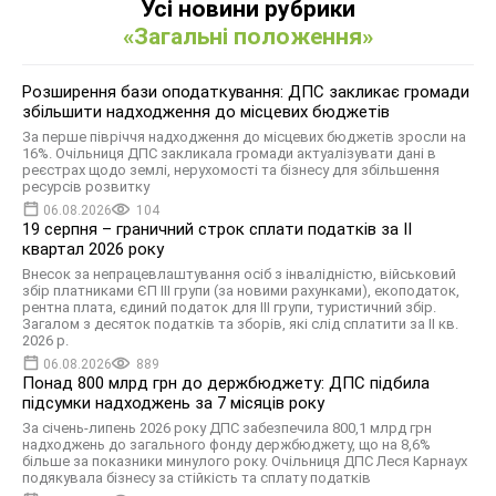
Усі новини рубрики
«Загальні положення»
Розширення бази оподаткування: ДПС закликає громади
збільшити надходження до місцевих бюджетів
За перше півріччя надходження до місцевих бюджетів зросли на
16%. Очільниця ДПС закликала громади актуалізувати дані в
реєстрах щодо землі, нерухомості та бізнесу для збільшення
ресурсів розвитку
06.08.2026
104
19 серпня – граничний строк сплати податків за ІI
квартал 2026 року
Внесок за непрацевлаштування осіб з інвалідністю, військовий
збір платниками ЄП ІІІ групи (за новими рахунками), екоподаток,
рентна плата, єдиний податок для III групи, туристичний збір.
Загалом з десяток податків та зборів, які слід сплатити за ІI кв.
2026 р.
06.08.2026
889
Понад 800 млрд грн до держбюджету: ДПС підбила
підсумки надходжень за 7 місяців року
За січень-липень 2026 року ДПС забезпечила 800,1 млрд грн
надходжень до загального фонду держбюджету, що на 8,6%
більше за показники минулого року. Очільниця ДПС Леся Карнаух
подякувала бізнесу за стійкість та сплату податків