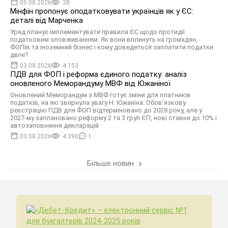
05.08.2026
38
Мінфін пропонує оподатковувати українців як у ЄС:
деталі від Марченка
Уряд планує імплементувати правила ЄС щодо протидії
податковим зловживанням. Як вони вплинуть на громадян,
ФОПів та іноземний бізнес і кому доведеться заплатити податки
двічі?
03.08.2026
4 153
ПДВ для ФОП і реформа єдиного податку: аналіз
оновленого Меморандуму МВФ від Южаніної
Оновлений Меморандум з МВФ готує зміни для платників
податків, на які звернула увагу Н. Южаніна. Обов’язкову
реєстрацію ПДВ для ФОП відтерміновано до 2028 року, але у
2027-му заплановано реформу 2 та 3 груп ЄП, нові ставки до 10% і
автозаповнення декларацій
03.08.2026
4 390
1
Більше новин