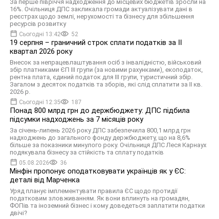
За перше півріччя надходження до місцевих бюджетів зросли на
16%. Очільниця ДПС закликала громади актуалізувати дані в
реєстрах щодо землі, нерухомості та бізнесу для збільшення
ресурсів розвитку
Сьогодні 13:42
52
19 серпня – граничний строк сплати податків за ІI
квартал 2026 року
Внесок за непрацевлаштування осіб з інвалідністю, військовий
збір платниками ЄП ІІІ групи (за новими рахунками), екоподаток,
рентна плата, єдиний податок для III групи, туристичний збір.
Загалом з десяток податків та зборів, які слід сплатити за ІI кв.
2026 р.
Сьогодні 12:35
187
Понад 800 млрд грн до держбюджету: ДПС підбила
підсумки надходжень за 7 місяців року
За січень-липень 2026 року ДПС забезпечила 800,1 млрд грн
надходжень до загального фонду держбюджету, що на 8,6%
більше за показники минулого року. Очільниця ДПС Леся Карнаух
подякувала бізнесу за стійкість та сплату податків
05.08.2026
36
Мінфін пропонує оподатковувати українців як у ЄС:
деталі від Марченка
Уряд планує імплементувати правила ЄС щодо протидії
податковим зловживанням. Як вони вплинуть на громадян,
ФОПів та іноземний бізнес і кому доведеться заплатити податки
двічі?