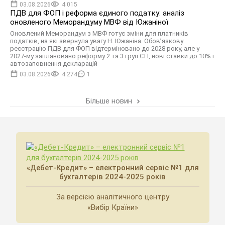
03.08.2026
4 015
ПДВ для ФОП і реформа єдиного податку: аналіз
оновленого Меморандуму МВФ від Южаніної
Оновлений Меморандум з МВФ готує зміни для платників
податків, на які звернула увагу Н. Южаніна. Обов’язкову
реєстрацію ПДВ для ФОП відтерміновано до 2028 року, але у
2027-му заплановано реформу 2 та 3 груп ЄП, нові ставки до 10% і
автозаповнення декларацій
03.08.2026
4 274
1
Більше новин
«Дебет-Кредит» – електронний сервіс №1 для
бухгалтерів 2024-2025 років
За версією аналітичного центру
«Вибір Країни»