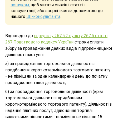
пошуком,
щоб читати свіжіші статті і
консультації, або зверніться за допомогою до
нашого
ШІ-консультанта
.
Відповідно до
підпункту 267.5.2 пункту 267.5 статті
267 Податкового кодексу України
строки сплати
збору за провадження деяких видів підприємницької
діяльності наступні:
а) за провадження торговельної діяльності з
придбанням короткотермінового торгового патенту
- не пізніш як за один календарний день до початку
провадження такої діяльності;
б) за провадження торговельної діяльності (крім
торговельної діяльності з придбанням
короткотермінового торгового патенту), діяльності з
надання платних послуг, здійснення торгівлі
валютними цінностями - щомісяця не пізніше 15