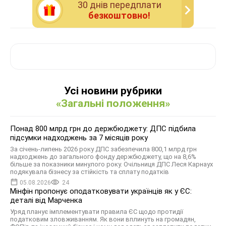
30 днiв передплати
безкоштовно!
Усі новини рубрики
«Загальні положення»
Понад 800 млрд грн до держбюджету: ДПС підбила
підсумки надходжень за 7 місяців року
За січень-липень 2026 року ДПС забезпечила 800,1 млрд грн
надходжень до загального фонду держбюджету, що на 8,6%
більше за показники минулого року. Очільниця ДПС Леся Карнаух
подякувала бізнесу за стійкість та сплату податків
05.08.2026
24
Мінфін пропонує оподатковувати українців як у ЄС:
деталі від Марченка
Уряд планує імплементувати правила ЄС щодо протидії
податковим зловживанням. Як вони вплинуть на громадян,