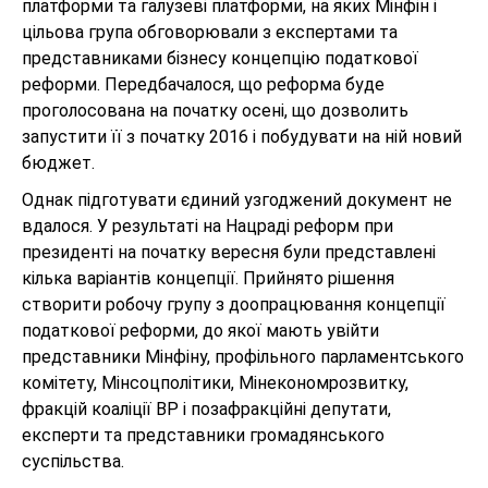
платформи та галузеві платформи, на яких Мінфін і
цільова група обговорювали з експертами та
представниками бізнесу концепцію податкової
реформи. Передбачалося, що реформа буде
проголосована на початку осені, що дозволить
запустити її з початку 2016 і побудувати на ній новий
бюджет.
Однак підготувати єдиний узгоджений документ не
вдалося. У результаті на Нацраді реформ при
президенті на початку вересня були представлені
кілька варіантів концепції. Прийнято рішення
створити робочу групу з доопрацювання концепції
податкової реформи, до якої мають увійти
представники Мінфіну, профільного парламентського
комітету, Мінсоцполітики, Мінекономрозвитку,
фракцій коаліції ВР і позафракційні депутати,
експерти та представники громадянського
суспільства.