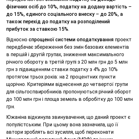
фізичних осіб до 10%, податку на додану вартість –
до 15%, єдиного соціального внеску – до 20%, а
також перехід до податку на розподілений
прибуток за ставкою 15%
.
Відносно
спрощеної системи оподаткування
проект
передбачає збереження без змін базових елементів
в першій і другій групах, зниження максимального
річного обороту в третій групі з 20 млн грн до 5 млн
грн з підвищенням ставки податку з 4% до 10%
протягом трьох років: на 2 процентних пункти
щорічно. Критеріями віднесення до четвертої групи
для сільгоспвиробників пропонуються річний оборот
до 100 млн грн і площа земель в обробітку до 100 млн
грн.
Южаніна відкинула звинувачення, що даний проект є
популістським. При цьому вона зазначила, що її
автори зроблять всі зусилля, щоб переконати