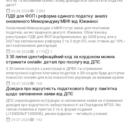
ФОПів та іноземний бізнес і кому доведеться заплатити податки
двічі?
03.08.2026
3 883
ПДВ для ФОП і реформа єдиного податку: аналіз
оновленого Меморандуму МВФ від Южаніної
Оновлений Меморандум з МВФ готує зміни для платників
податків, на які звернула увагу Н. Южаніна. Обов’язкову
реєстрацію ПДВ для ФОП відтерміновано до 2028 року, але у
2027-му заплановано реформу 2 та 3 груп ЄП, нові ставки до 10% і
автозаповнення декларацій
03.08.2026
4 179
1
З 30 липня ідентифікаційний код за кордоном можна
отримати онлайн: деталі про послугу від ДПС
З 30 липня послуга з реєстрації в ДРФО та отримання
електронної картки платника податків з QR-кодом буде доступна
повністю онлайн для всіх повнолітніх українців за межами країни
30.07.2026
168
Довідка про відсутність податкового боргу: пам'ятка
щодо заповнення заяви від ДПС
ДПС оприлюднила інструкцію зі заповнення заяви на отримання
довідки про відсутність заборгованості за Порядком №733. Які
типові помилки в пунктах 3 та 4, форми подання
(J1300306/F1300306), умови відмови – читайцте у новині
29.07.2026
192