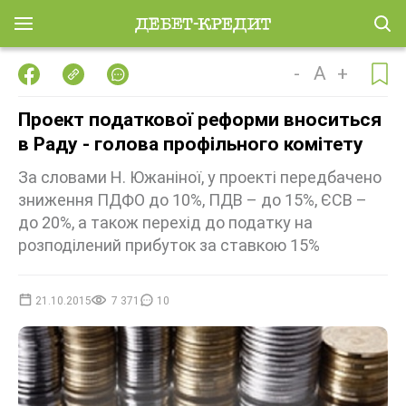
-
A
+
Проект податкової реформи вноситься
в Раду - голова профільного комітету
За словами Н. Южаніної, у проекті передбачено
зниження ПДФО до 10%, ПДВ – до 15%, ЄСВ –
до 20%, а також перехід до податку на
розподілений прибуток за ставкою 15%
21.10.2015
7 371
10