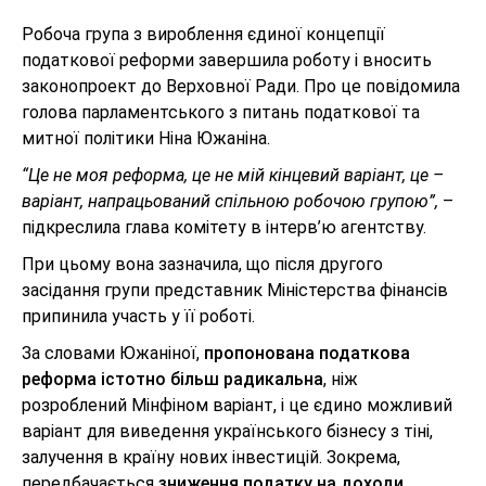
Робоча група з вироблення єдиної концепції
податкової реформи завершила роботу і вносить
законопроект до Верховної Ради. Про це повідомила
голова парламентського з питань податкової та
митної політики Ніна Южаніна.
“Це не моя реформа, це не мій кінцевий варіант, це –
варіант, напрацьований спільною робочою групою”,
–
підкреслила глава комітету в інтерв’ю агентству.
При цьому вона зазначила, що після другого
засідання групи представник Міністерства фінансів
припинила участь у її роботі.
За словами Южаніної,
пропонована податкова
реформа істотно більш радикальна
, ніж
розроблений Мінфіном варіант, і це єдино можливий
варіант для виведення українського бізнесу з тіні,
залучення в країну нових інвестицій. Зокрема,
передбачається
зниження податку на доходи