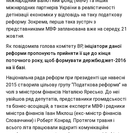
Міжнародний валютний фонд (МВФ) та інших
міжнародних партнерів України в реалістичності
детінізації економіки у відповідь на таку податкову
реформу. Зокрема, перша така зустріч з
представниками МВФ запланована вже на середу, 21
жовтня.
Як повідомила голова комітету ВР,
ініціатори даної
реформи пропонують прийняти її ще до кінця
поточного року, щоб формувати держбюджет-2016
на її базі.
Національна рада реформ при президенті ще навесні
2015 створила цільову групу “Податкова реформа” на
чолі з міністром фінансів Наталією Яресько. До неї
увійшов ряд депутатів, представники громадськості
та бізнес-асоціацій, а також експерти МВФ і радники
міністра фінансів Іван Міклош (екс-міністр фінансів
Словаччини) і Роберт Конрад. Протягом травня і
всього літа працювали відкриті комунікаційні