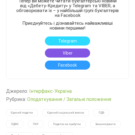
Тепер ви можете читати бухгалтерські новини
від «Дебету-Кредиту» у Telegram та VIBER, а
обговорювати їх – у найбільшій групі бухгалтерів
на Facebook
Приєднуйтесь і дізнавайтесь найважливіші
новини першими!
Telegram
Viber
Facebook
Джерело:
Інтерфакс-Україна
Рубрика:
Оподаткування
/
Загальні положення
Єдиний податок
Єдиний соціальний внесок
ПДВ
ПДФО
ПКУ
Податок на прибуток
Законопроекти