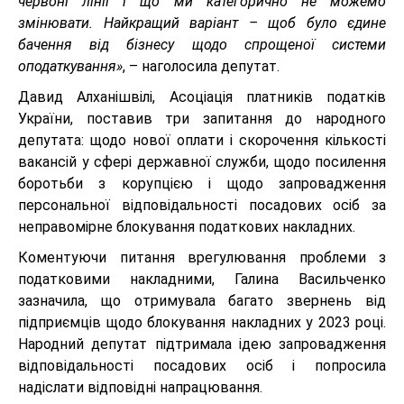
червоні лінії і що ми категорично не можемо
змінювати. Найкращий варіант – щоб було єдине
бачення від бізнесу щодо спрощеної системи
оподаткування»
, – наголосила депутат.
Давид Алханішвілі, Асоціація платників податків
України, поставив три запитання до народного
депутата: щодо нової оплати і скорочення кількості
вакансій у сфері державної служби, щодо посилення
боротьби з корупцією і щодо запровадження
персональної відповідальності посадових осіб за
неправомірне блокування податкових накладних.
Коментуючи питання врегулювання проблеми з
податковими накладними, Галина Васильченко
зазначила, що отримувала багато звернень від
підприємців щодо блокування накладних у 2023 році.
Народний депутат підтримала ідею запровадження
відповідальності посадових осіб і попросила
надіслати відповідні напрацювання.