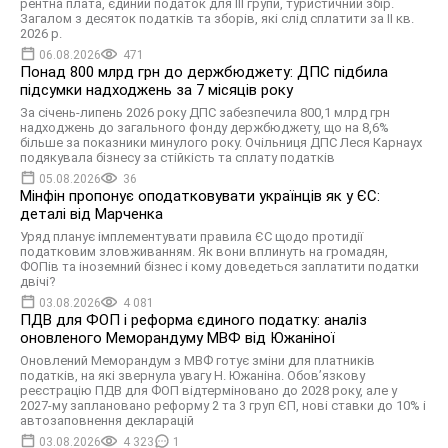
рентна плата, єдиний податок для III групи, туристичний збір.
Загалом з десяток податків та зборів, які слід сплатити за ІI кв.
2026 р.
06.08.2026
471
Понад 800 млрд грн до держбюджету: ДПС підбила
підсумки надходжень за 7 місяців року
За січень-липень 2026 року ДПС забезпечила 800,1 млрд грн
надходжень до загального фонду держбюджету, що на 8,6%
більше за показники минулого року. Очільниця ДПС Леся Карнаух
подякувала бізнесу за стійкість та сплату податків
05.08.2026
36
Мінфін пропонує оподатковувати українців як у ЄС:
деталі від Марченка
Уряд планує імплементувати правила ЄС щодо протидії
податковим зловживанням. Як вони вплинуть на громадян,
ФОПів та іноземний бізнес і кому доведеться заплатити податки
двічі?
03.08.2026
4 081
ПДВ для ФОП і реформа єдиного податку: аналіз
оновленого Меморандуму МВФ від Южаніної
Оновлений Меморандум з МВФ готує зміни для платників
податків, на які звернула увагу Н. Южаніна. Обов’язкову
реєстрацію ПДВ для ФОП відтерміновано до 2028 року, але у
2027-му заплановано реформу 2 та 3 груп ЄП, нові ставки до 10% і
автозаповнення декларацій
03.08.2026
4 323
1