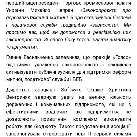
перший віцепрезидент Торгово-промислової палати
України Михайло Непран.
«Законопроєкти про
перезавантаження митниці, Бюро економічної безпеки
і податкової служби традиційно «зависають». Ми
просимо вас, щоб ви допомогли з реалізацією цих
законопроєктів. Зі свого боку готові надати аналітику
та аргументи».
Галина Васильченко запевнила, що фракція «Голос»
підтримує ухвалення законопроєктів і закликала
активізувати публічні зусилля для підтримки реформ
митної, податкової служби і БЕБ.
Директор асоціації Software Ukraine Христина
Венгриняк звернула увагу на велику кількість
державних і комунальних підприємств, які не є
ефективними, водночас такі підприємства не
дозволяють приватним компаніям виконувати
роботи для бюджету. Також представниця асоціації
запропонувала створювати нові ІТ-сервіси силами