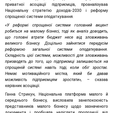
приватної асоціації підприємців, проаналізував
Національну стратегію доходів-2030 і реформу
спрощеної системи оподаткування.
«У реформі спрощеної системи головний акцент
робиться на малому бізнесі, тоді як аналіз доводить,
що головні втрати бюджет несе від зловживань
великого бізнесу. Доцільно зайнятися передусім
реформою загальної системи оподаткування.
Складність цієї системи, можливості для зловживань
призводять до того, що підприємці залишаються на
спрощеній системі навіть тоді, коли обіг зростає.
Немає мотиваційного містка, який би давав
можливість підприємцям зростати»,
– сказав
керівник асоціації.
Ганна Стрикун, Національна платформа малого й
середнього бізнесу, висловила занепокоєність
представників малого бізнесу щодо зазначеного
документа і пообіцяла надіслати пропозиції від