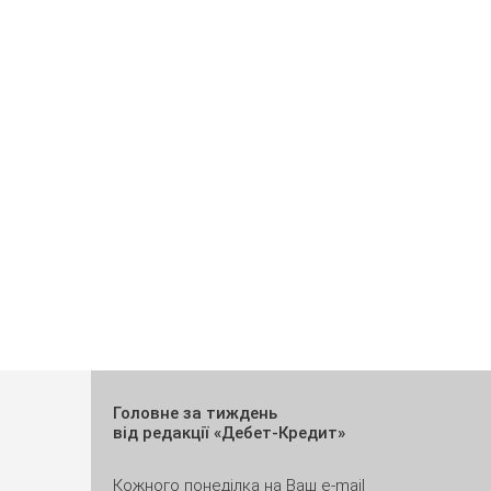
Головне за тиждень
від редакції «Дебет-Кредит»
Кожного понеділка на Ваш e-mail