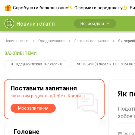
Спробувати безкоштовно
Оформити передплату
Ви
Новини і статті
Всі розділи
Новини і статті
Оподаткування
Загальні положення
Як перев
ВАЖЛИВІ ТЕМИ
🔉Підсумки тижня. 3-7 серпня
💔 НОВИЙ (!) перелік ТОТ з 24.06.
Поставити запитання
Як п
фахівцям редакції «Дебет-Кредит»
Податк
Моє запитання
зобов’
Головне
30.04