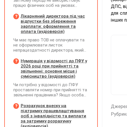
звітному періоді не використовує
працю фізичних осіб на умовах
ДПС, в
трудового договору (контракту) або
для спл
на інших умовах, передбачених
Лікарняний директора під час
інших п
законодавством, Додаток Д1/
відпустки без збереження
Додаток ФІЗ-Д1 за відповідний
зарплати: оформлення та
період не подається
оплата (аудіоверсія)
Чи має право ТОВ не оплачувати та
не оформлювати листок
непрацездатності директора, який
перебуває у відпустці без
збереження заробітної плати під час
Нумерація у відомості до ПФУ у
призупинення діяльності
2026 році при прийнятті та
підприємства?
звільненні: основне місце і
сумісництво (аудіоверсія)
Чи потрібно у відомості до ПФУ
проставляти номер при прийнятті та
звільненні працівника? Якщо особа
одночасно працювала за основним
місцем роботи та за сумісництвом,
Розрахунок внеску на
Джере
чи рахується це як два роботодавці?
підтримку працевлаштування
Рубрик
осіб з інвалідністю та виплати
за затримку розрахунку
(аудіоверсія)