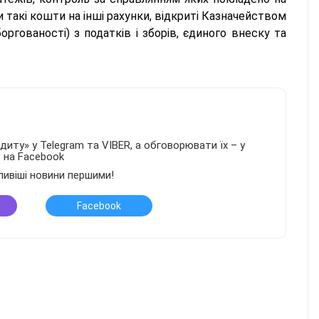
 такі кошти на інші рахунки, відкриті Казначейством
ргованості) з податків і зборів, єдиного внеску та
иту» у Telegram та VIBER, а обговорювати їх – у
в на Facebook
ливіші новини першими!
Facebook