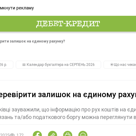
мкнути рекламу
ірити залишок на єдиному рахунку?
26 р.
📅 Календар бухгалтера на СЕРПЕНЬ 2026
☀️Що нас чека
еревірити залишок на єдиному раху
івці зауважили, що інформацію про рух коштів на є
язань та/або податкового боргу можна переглянути 
.2025
172