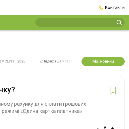
Контакти
Мої новини
є у СЕРПНІ 2026
📈 Індексація у СЕРПНІ
2️⃣0️⃣2️⃣7️⃣ Усі ключові
нку?
диному рахунку для сплати грошових
в режимі «Єдина картка платника»
-
A
+