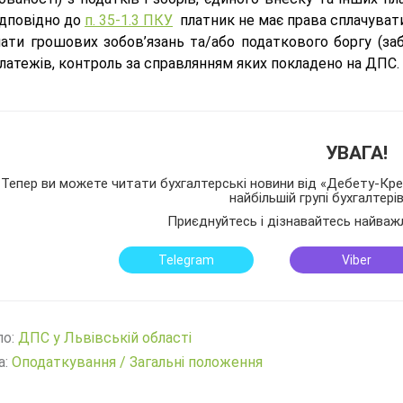
ідповідно до
п. 35-1.3 ПКУ
платник не має права сплачувати
ати грошових зобов’язань та/або податкового боргу (забо
латежів, контроль за справлянням яких покладено на ДПС.
УВАГА!
Тепер ви можете читати бухгалтерські новини від «Дебету-Кред
найбільшій групі бухгалтері
Приєднуйтесь і дізнавайтесь найваж
Telegram
Viber
ло:
ДПС у Львівській області
а:
Оподаткування
/
Загальні положення