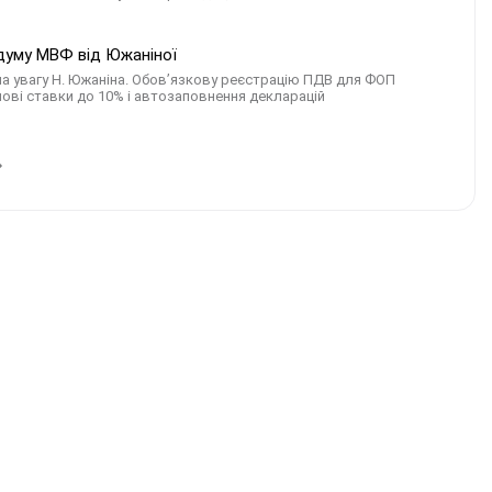
думу МВФ від Южаніної
ла увагу Н. Южаніна. Обов’язкову реєстрацію ПДВ для ФОП
 нові ставки до 10% і автозаповнення декларацій