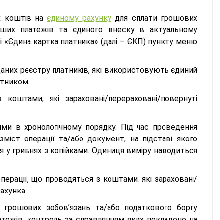
х коштів на
єдиному рахунку
для сплати грошових
 інших платежів та єдиного внеску в актуальному
«Єдина картка платника» (далі – ЄКП) пункту меню
даних реєстру платників, які використовують єдиний
атником.
коштами, які зараховані/перераховані/повернуті
ми в хронологічному порядку. Під час проведення
зміст операції та/або документ, на підставі якого
я у гривнях з копійками. Одиниця виміру наводиться
перації, що проводяться з коштами, які зараховані/
ахунка.
 грошових зобов’язань та/або податкового боргу
платежів, контроль за справлянням яких покладено на