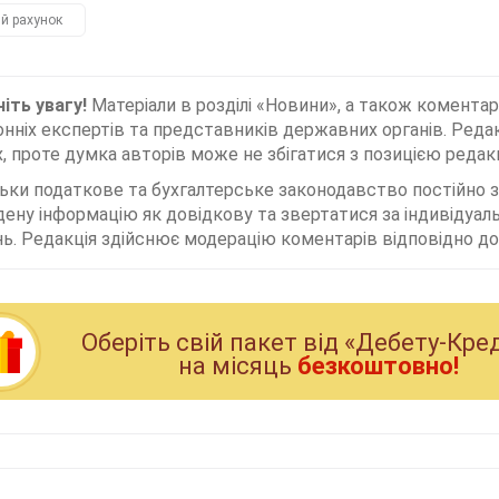
й рахунок
іть увагу!
Матеріали в розділі «Новини», а також коментар
нніх експертів та представників державних органів. Редак
, проте думка авторів може не збігатися з позицією редакц
льки податкове та бухгалтерське законодавство постійно
дену інформацію як довідкову та звертатися за індивідуа
ь. Редакція здійснює модерацію коментарів відповідно до 
Оберiть свiй пакет вiд «Дебету-Кре
на мiсяць
безкоштовно!