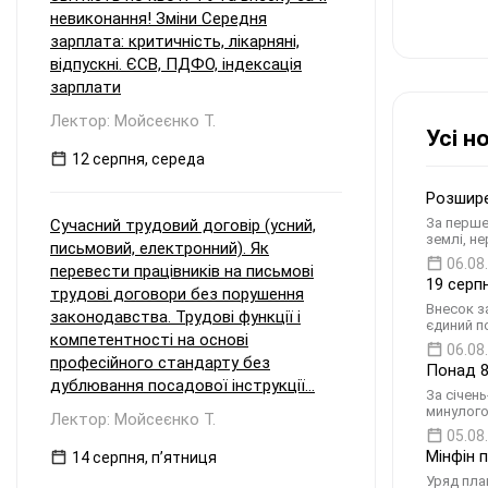
невиконання! Зміни Середня
зарплата: критичність, лікарняні,
відпускні. ЄСВ, ПДФО, індексація
зарплати
Лектор: Мойсеєнко Т.
Усі н
12 серпня, середа
Розшире
За перше
Сучасний трудовий договір (усний,
землі, н
письмовий, електронний). Як
06.08
перевести працівників на письмові
19 серп
трудові договори без порушення
Внесок з
законодавства. Трудові функції і
єдиний по
компетентності на основі
06.08
професійного стандарту без
Понад 8
дублювання посадової інструкції...
За січен
минулого
Лектор: Мойсеєнко Т.
05.08
Мінфін 
14 серпня, пʼятниця
Уряд пла