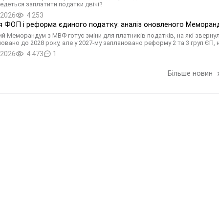
едеться заплатити податки двічі?
.2026
4 253
 ФОП і реформа єдиного податку: аналіз оновленого Меморан
й Меморандум з МВФ готує зміни для платників податків, на які зверну
новано до 2028 року, але у 2027-му заплановано реформу 2 та 3 груп ЄП,
.2026
4 473
1
Більше новин