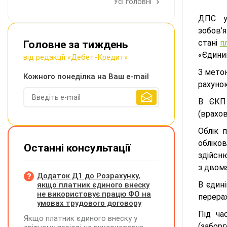
Усі головні
ДПС у 
зобов’
стані
п
Головне за тиждень
«Єдини
від редакції «Дебет-Кредит»
З метою
Кожного понеділка на Ваш e-mail
рахуно
В ЄКП 
(врахов
Облік 
обліко
Останні консультації
здійсню
з двом
Додаток Д1 до Розрахунку,
В єдині
якщо платник єдиного внеску
не використовує працю ФО на
перерах
умовах трудового договору
Під ча
Якщо платник єдиного внеску у
(заборг