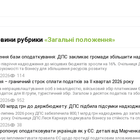
овини рубрики
«Загальні положення»
ння бази оподаткування: ДПС закликає громади збільшити на
 півріччя надходження до місцевих бюджетів зросли на 16%. Очільниця 
ерухомості та бізнесу для збільшення ресурсів розвитку
.2026
114
ня – граничний строк сплати податків за ІI квартал 2026 року
а непрацевлаштування осіб з інвалідністю, військовий збір платниками ЄП
даток для III групи, туристичний збір. Загалом з десяток податків та зборі
.2026
952
00 млрд грн до держбюджету: ДПС підбила підсумки надходжен
ь-липень 2026 року ДПС забезпечила 800,1 млрд грн надходжень до зага
 року. Очільниця ДПС Леся Карнаух подякувала бізнесу за стійкість та с
.2026
38
пропонує оподатковувати українців як у ЄС: деталі від Марченк
нує імплементувати правила ЄС щодо протидії податковим зловживанням.