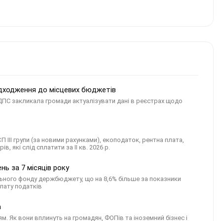
дходження до місцевих бюджетів
ДПС закликала громади актуалізувати дані в реєстрах щодо
 ІІІ групи (за новими рахунками), екоподаток, рентна плата,
в, які слід сплатити за ІI кв. 2026 р.
ь за 7 місяців року
льного фонду держбюджету, що на 8,6% більше за показники
плату податків
а
 Як вони вплинуть на громадян, ФОПів та іноземний бізнес і