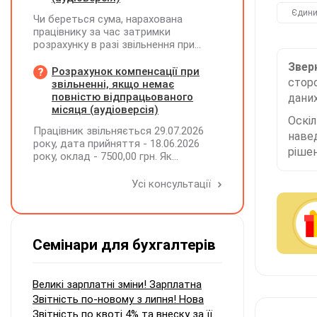
Єдини
Чи береться сума, нарахована
працівнику за час затримки
розрахунку в разі звільнення при
обчсиленні середньомісячної
Зверн
заробітної плати (винагороди), для
Розрахунок компенсації при
сторо
розрахунку внеску на підтримку
звільненні, якщо немає
працевлаштування осіб з
повністю відпрацьованого
даних
інвалідністю?
місяця (аудіоверсія)
Оскі
Працівник звільняється 29.07.2026
наве
року, дата прийняття - 18.06.2026
рішен
року, оклад - 7500,00 грн. Як
розрахувати компенсацію трьох
невикористаних днів відпустки при
Усі консультації
звільненні?
Семінари для бухгалтерів
Великі зарплатні зміни! Зарплатна
Звітність по-новому з липня! Нова
Звітність по квоті 4% та внеску за її