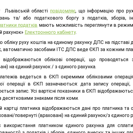
Львівській області
повідомляє
, що інформацію про ру
язань та/ або податкового боргу з податків, зборів,
латники податків
мають можливість переглянути в режимі 
й рахунок»
Електронного кабінету
.
 обліку руху коштів на єдиному рахунку ДПС на підставі 
к, автоматично засобами ІТС ДПС веде ЄКП за кожним пл
відображаються облікові операції, що проводяться з 
ані) на єдиний рахунок / з єдиного рахунка.
платежів ведеться в ЄКП окремими обліковими операція
вої операції в ЄКП зазначаються: дата запису операції, 
ється запис. Усі вартісні показники в ЄКП відображаютьс
а десятковими знаками після коми.
й картці платника відображаються дані про платника та о
овані/повернуті (враховані) на єдиний рахунок/з єдиного р
с використання платником єдиного рахунка для сплати
ованості) з податків і зборів, єдиного внеску та інших 