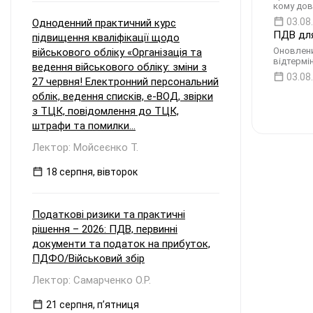
кому дов
03.08
Одноденний практичний курс
ПДВ для
підвищення кваліфікації щодо
Оновлени
військового обліку «Організація та
відтермі
ведення військового обліку: зміни з
03.08
27 червня! Електронний персональний
облік, ведення списків, е-ВОД, звірки
з ТЦК, повідомлення до ТЦК,
штрафи та помилки...
Лектор: Мойсеєнко Т.
18 серпня, вівторок
Податкові ризики та практичні
рішення – 2026: ПДВ, первинні
документи та податок на прибуток,
ПДФО/Військовий збір
Лектор: Самарченко О.Р.
21 серпня, пʼятниця