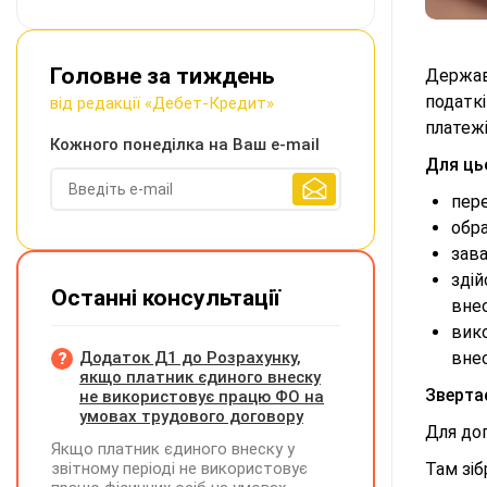
Головне за тиждень
Держав
податк
від редакції «Дебет-Кредит»
платежі
Кожного понеділка на Ваш e-mail
Для ць
пере
обр
зав
здій
Останні консультації
внес
вико
Додаток Д1 до Розрахунку,
внес
якщо платник єдиного внеску
Зверта
не використовує працю ФО на
умовах трудового договору
Для до
Якщо платник єдиного внеску у
звітному періоді не використовує
Там зіб