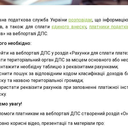
на податкова служба України
розповідає
, що інформацію
ів, а також для сплати
єдиного внеску
,
платники податкі
в» на вебпорталі ДПС.
ого необхідно:
йти на вебпорталі ДПС у розділ «Рахунки для сплати плате
ати територіальний орган ДПС за місцем основного або н
антажити необхідну таблицю з реквізитами рахунками;
снити пошук за відповідним кодом класифікації доходів 
ку та назвою територіальної громади;
ристати реквізити рахунків при заповненні платіжної ін
ку.
ємо увагу!
помоги платникам на вебпорталі ДПС створений розділ «Он
рано корисні відео, презентації та матеріали про: