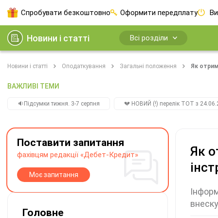
Спробувати безкоштовно
Оформити передплату
Ви
Новини і статті
Всі розділи
Новини і статті
Оподаткування
Загальні положення
Як отрим
ВАЖЛИВІ ТЕМИ
🔉Підсумки тижня. 3-7 серпня
💔 НОВИЙ (!) перелік ТОТ з 24.06.
Поставити запитання
Як о
фахівцям редакції «Дебет-Кредит»
інст
Моє запитання
Інформ
внеску
Головне