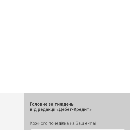
Головне за тиждень
від редакції «Дебет-Кредит»
Кожного понеділка на Ваш e-mail