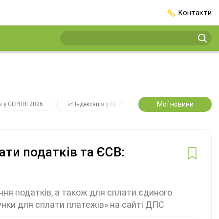
Контакти
Мої новини
є у СЕРПНІ 2026
📈 Індексація у СЕРПНІ
2️⃣0️⃣2️⃣7️⃣ Усі ключові
ати податків та ЄСВ:
ння податків, а також для сплати єдиного
унки для сплати платежів» на сайті ДПС