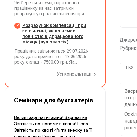
Чи береться сума, нарахована
працівнику за час затримки
розрахунку в разі звільнення при
обчсиленні середньомісячної
заробітної плати (винагороди), для
Розрахунок компенсації при
розрахунку внеску на підтримку
звільненні, якщо немає
працевлаштування осіб з
повністю відпрацьованого
Джере
інвалідністю?
місяця (аудіоверсія)
Рубрик
Працівник звільняється 29.07.2026
року, дата прийняття - 18.06.2026
року, оклад - 7500,00 грн. Як
розрахувати компенсацію трьох
ПКУ
невикористаних днів відпустки при
Усі консультації
звільненні?
Зверн
сторо
Семінари для бухгалтерів
даних
Оскі
Великі зарплатні зміни! Зарплатна
наве
Звітність по-новому з липня! Нова
рішен
Звітність по квоті 4% та внеску за її
невиконання! Зміни Середня