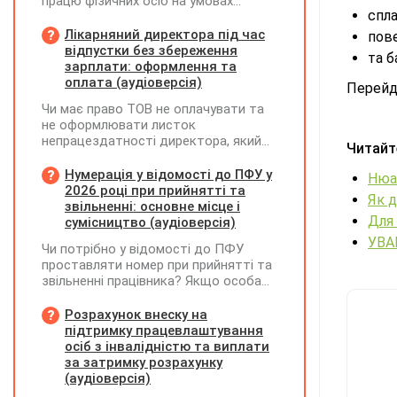
працю фізичних осіб на умовах
спла
трудового договору (контракту) або
на інших умовах, передбачених
Лікарняний директора під час
пов
законодавством, Додаток Д1/
відпустки без збереження
та б
Додаток ФІЗ-Д1 за відповідний
зарплати: оформлення та
період не подається
оплата (аудіоверсія)
Перейд
Чи має право ТОВ не оплачувати та
не оформлювати листок
непрацездатності директора, який
Читайт
перебуває у відпустці без
збереження заробітної плати під час
Нумерація у відомості до ПФУ у
Нюа
призупинення діяльності
2026 році при прийнятті та
Як д
підприємства?
звільненні: основне місце і
Для 
сумісництво (аудіоверсія)
УВАГ
Чи потрібно у відомості до ПФУ
проставляти номер при прийнятті та
звільненні працівника? Якщо особа
одночасно працювала за основним
місцем роботи та за сумісництвом,
Розрахунок внеску на
чи рахується це як два роботодавці?
підтримку працевлаштування
осіб з інвалідністю та виплати
за затримку розрахунку
(аудіоверсія)