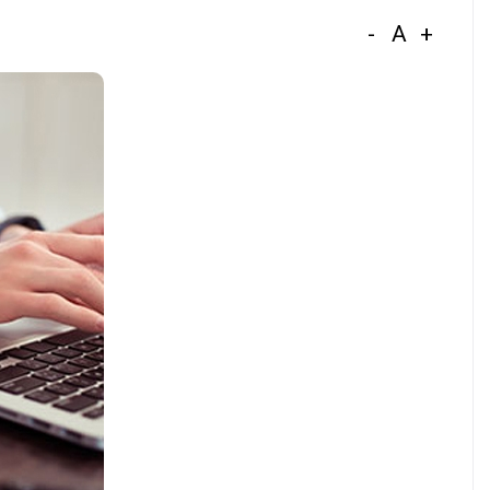
-
A
+