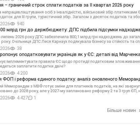
ня – граничний строк сплати податків за ІI квартал 2026 року
а непрацевлаштування осіб з інвалідністю, військовий збір платниками ЄП
даток для III групи, туристичний збір. Загалом з десяток податків та зборі
.2026
940
00 млрд грн до держбюджету: ДПС підбила підсумки надходжен
ь-липень 2026 року ДПС забезпечила 800,1 млрд грн надходжень до зага
 року. Очільниця ДПС Леся Карнаух подякувала бізнесу за стійкість та с
.2026
38
пропонує оподатковувати українців як у ЄС: деталі від Марченк
нує імплементувати правила ЄС щодо протидії податковим зловживанням.
едеться заплатити податки двічі?
.2026
4 200
 ФОП і реформа єдиного податку: аналіз оновленого Меморан
й Меморандум з МВФ готує зміни для платників податків, на які зверну
новано до 2028 року, але у 2027-му заплановано реформу 2 та 3 груп ЄП,
.2026
4 427
1
Більше новин