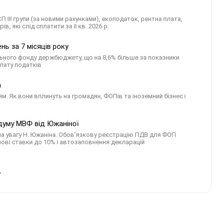
 ІІІ групи (за новими рахунками), екоподаток, рентна плата,
в, які слід сплатити за ІI кв. 2026 р.
ь за 7 місяців року
льного фонду держбюджету, що на 8,6% більше за показники
плату податків
а
 Як вони вплинуть на громадян, ФОПів та іноземний бізнес і
думу МВФ від Южаніної
ла увагу Н. Южаніна. Обов’язкову реєстрацію ПДВ для ФОП
 нові ставки до 10% і автозаповнення декларацій