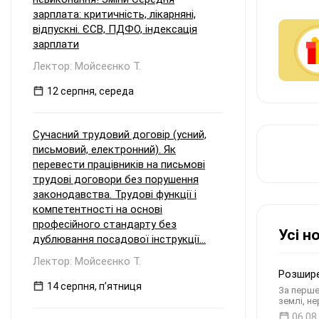
зарплата: критичність, лікарняні,
відпускні. ЄСВ, ПДФО, індексація
зарплати
Лектор: Мойсеєнко Т.
12 серпня, середа
Сучасний трудовий договір (усний,
письмовий, електронний). Як
перевести працівників на письмові
трудові договори без порушення
законодавства. Трудові функції і
компетентності на основі
професійного стандарту без
Усі н
дублювання посадової інструкції...
Лектор: Мойсеєнко Т.
Розшире
14 серпня, пʼятниця
За перше
землі, н
06.08