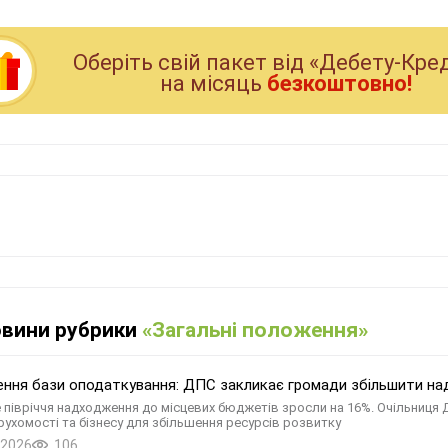
Оберiть свiй пакет вiд «Дебету-Кре
на мiсяць
безкоштовно!
овини рубрики
«Загальні положення»
ння бази оподаткування: ДПС закликає громади збільшити на
 півріччя надходження до місцевих бюджетів зросли на 16%. Очільниця 
ерухомості та бізнесу для збільшення ресурсів розвитку
.2026
106