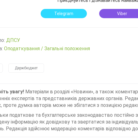
Приєднуйтесь і дізнавайтесь найваж
Telegram
Viber
ло:
ДПСУ
а:
Оподаткування
/
Загальні положення
Держбюджет
іть увагу!
Матеріали в розділі «Новини», а також коментар
нніх експертів та представників державних органів. Редак
, проте думка авторів може не збігатися з позицією редакц
льки податкове та бухгалтерське законодавство постійно
дену інформацію як довідкову та звертатися за індивідуа
ь. Редакція здійснює модерацію коментарів відповідно до 