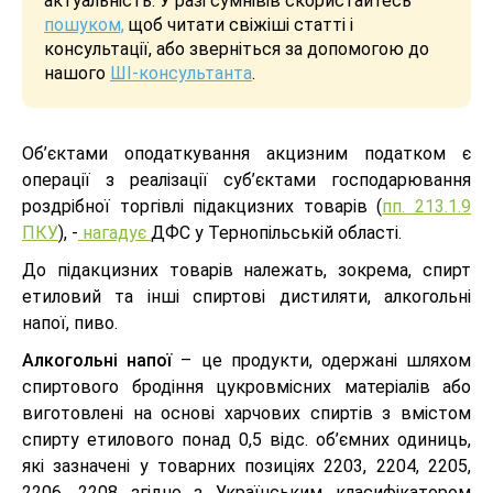
актуальність. У разі сумнівів скористайтесь
пошуком,
щоб читати свіжіші статті і
консультації, або зверніться за допомогою до
нашого
ШІ-консультанта
.
Об’єктами оподаткування акцизним податком є
операції з реалізації суб’єктами господарювання
роздрібної торгівлі підакцизних товарів (
пп. 213.1.9
ПКУ
), -
нагадує
ДФС у Тернопільській області.
До підакцизних товарів належать, зокрема, спирт
етиловий та інші спиртові дистиляти, алкогольні
напої, пиво.
Алкогольні напої
– це продукти, одержані шляхом
спиртового бродіння цукровмісних матеріалів або
виготовлені на основі харчових спиртів з вмістом
спирту етилового понад 0,5 відс. об’ємних одиниць,
які зазначені у товарних позиціях 2203, 2204, 2205,
2206, 2208 згідно з Українським класифікатором