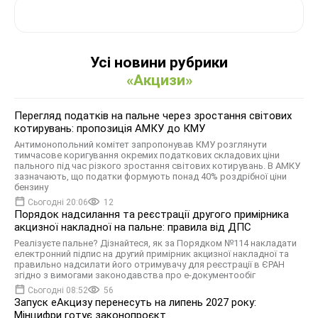
Усі новини рубрики
«Акцизи»
Перегляд податків на пальне через зростання світових
котирувань: пропозиція АМКУ до КМУ
Антимонопольний комітет запропонував КМУ розглянути
тимчасове коригування окремих податкових складових ціни
пального під час різкого зростання світових котирувань. В АМКУ
зазначають, що податки формують понад 40% роздрібної ціни
бензину
Сьогодні 20:06
12
Порядок надсилання та реєстрації другого примірника
акцизної накладної на пальне: правила від ДПС
Реалізуєте пальне? Дізнайтеся, як за Порядком №114 накладати
електронний підпис на другий примірник акцизної накладної та
правильно надсилати його отримувачу для реєстрації в ЄРАН
згідно з вимогами законодавства про е-документообіг
Сьогодні 08:52
56
Запуск еАкцизу перенесуть на липень 2027 року:
Мінцифри готує законопроєкт