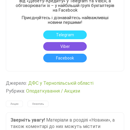
від «Дебету-Кредиту» у Telegram та VIBER, а
обговорювати їх – у найбільшій групі бухгалтерів
на Facebook
Приєднуйтесь і дізнавайтесь найважливіші
новини першими!
Telegram
Viber
Facebook
Джерело:
ДФC у Тернопільській області
Рубрика:
Оподаткування
/
Акцизи
Акциз
Алкоголь
Зверніть увагу!
Матеріали в розділі «Новини», а
також коментарі до них можуть містити