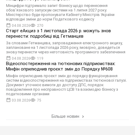
Мінцифри підтримало запит бізнесу щодо перенесення
обов’язкового запускум системи на 1 липня 2027 року.
Міністерство буде пропонувати Кабінету Міністрів України
відповідні зміни до норм Податкового кодексу
04.08.2026
270
Старт еАкциз з 1 листопада 2026 р. можуть знов
перенести: подробиці від Гетманцев
За словами Гетманцева, запровадження електронного акцизу,
заплановане на 1 листопада 2026 року, імовірно, доведеться
знову перенести через неготовність програмного забезпечення
04.08.2026
119
Відеоспостереження на тютюнових підприємствах:
Мінфін оприлюднив проєкт змін до Порядку №608
Мінфін оприлюднив проєкт змін до порядку функціонування
систем відеоспостереження на підприємствах тютюнової галузі.
Документ уточнює вимоги до доступу ДПС, порядок
повідомлення про несправності ЦСВ та взаємодію бізнесу з
податковими органами
03.08.2026
75
Більше новин