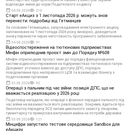
відповідні зміни до норм Податкового кодексу
04.08.2026
216
Старт еАкциз з 1 листопада 2026 р. можуть знов
перенести: подробиці від Гетманцев
За словами Гетманцева, запровадження електронного акцизу,
заплановане на 1 листопада 2026 року, імовірно, доведеться
знову перенести через неготовність програмного забезпечення
04.08.2026
91
Відеоспостереження на тютюнових підприємствах:
Мінфін оприлюднив проєкт змін до Порядку №608
Мінфін оприлюднив проєкт змін до порядку функціонування
систем відеоспостереження на підприємствах тютюнової галузі.
Документ уточнює вимоги до доступу ДПС, порядок
повідомлення про несправності ЦСВ та взаємодію бізнесу з
податковими органами
03.08.2026
65
Операції з пальним під час війни: позиція ДПС, що не
вважається реалізацією у 2026 році
Податківці нагадали, які операції з фізичної передачі пального під
час війни не вважаються його реалізацією. Зокрема, йдеться про
безоплатну передачу ЗСУ, силам цивільного захисту, лікарням,
гуманітарку та примусове вилучення майна на потреби держави
03.08.2026
121
Мінцифри запустило тестове середовище Sandbox для
еАкцизу