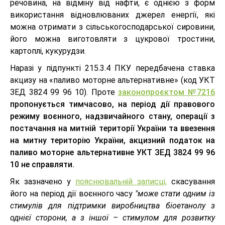
речовина, на відміну від нафти, є однією з форм
використання відновлюваних джерел енергії, які
можна отримати з сільськогосподарської сировини,
його можна виготовляти з цукрової тростини,
картоплі, кукурудзи.
Наразі у підпункті 215.3.4 ПКУ передбачена ставка
акцизу на «паливо моторне альтернативне» (код УКТ
ЗЕД 3824 99 96 10). Проте
законопроєктом №7216
пропонується тимчасово, на період дії правового
режиму воєнного, надзвичайного стану, операції з
постачання на митній території України та ввезення
на митну територію України, акцизний податок на
паливо моторне альтернативне УКТ ЗЕД 3824 99 96
10 не справляти.
Як зазначено у
пояснювальній записці,
скасування
його на період дії воєнного часу
"може стати одним із
стимулів для підтримки виробництва біоетанолу з
однієї сторони, а з іншої – стимулом для розвитку