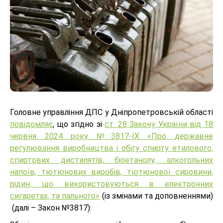
Головне управління ДПС у Дніпропетровській області
повідомляє
, що згідно зі
ст. 28 Закону України від 18
червня 2024 року №3817-IX «Про державне
регулювання виробництва і обігу спирту етилового,
спиртових дистилятів, біоетанолу, алкогольних
напоїв, тютюнових виробів, тютюнової сировини,
рідин, що використовуються в електронних
сигаретах, та пального»
(із змінами та доповненнями)
(далі – Закон №3817):