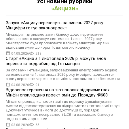
Усі новини рубрики
«Акцизи»
Запуск еАкцизу перенесуть на липень 2027 року:
Мінцифри готує законопроєкт
Мінцифри підтримало запит бізнесу щодо перенесення
обов’язкового запускум системи на 1 липня 2027 року.
Міністерство буде пропонувати Кабінету Міністрів України
відповідні зміни до норм Податкового кодексу
04.08.2026
218
Старт еАкциз з 1 листопада 2026 р. можуть знов
перенести: подробиці від Гетманцев
За словами Гетманцева, запровадження електронного акцизу,
заплановане на 1 листопада 2026 року, імовірно, доведеться
знову перенести через неготовність програмного забезпечення
04.08.2026
91
Відеоспостереження на тютюнових підприємствах:
Мінфін оприлюднив проєкт змін до Порядку №608
Мінфін оприлюднив проєкт змін до порядку функціонування
систем відеоспостереження на підприємствах тютюнової галузі.
Документ уточнює вимоги до доступу ДПС, порядок
повідомлення про несправності ЦСВ та взаємодію бізнесу з
податковими органами
03.08.2026
65