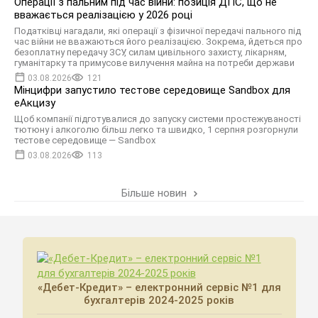
Операції з пальним під час війни: позиція ДПС, що не
вважається реалізацією у 2026 році
Податківці нагадали, які операції з фізичної передачі пального під
час війни не вважаються його реалізацією. Зокрема, йдеться про
безоплатну передачу ЗСУ, силам цивільного захисту, лікарням,
гуманітарку та примусове вилучення майна на потреби держави
03.08.2026
121
Мінцифри запустило тестове середовище Sandbox для
еАкцизу
Щоб компанії підготувалися до запуску системи простежуваності
тютюну і алкоголю більш легко та швидко, 1 серпня розгорнули
тестове середовище — Sandbox
03.08.2026
113
Більше новин
«Дебет-Кредит» – електронний сервіс №1 для
бухгалтерів 2024-2025 років