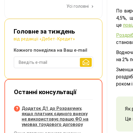
Усі головні
По вир
4,5%, 
це
пов
Головне за тиждень
Роздріб
від редакції «Дебет-Кредит»
станови
Кожного понеділка на Ваш e-mail
Водноча
на 2% п
Зменше
роздрі
роком і
Останні консультації
Додаток Д1 до Розрахунку,
Як 
якщо платник єдиного внеску
Це 
не використовує працю ФО на
умовах трудового договору