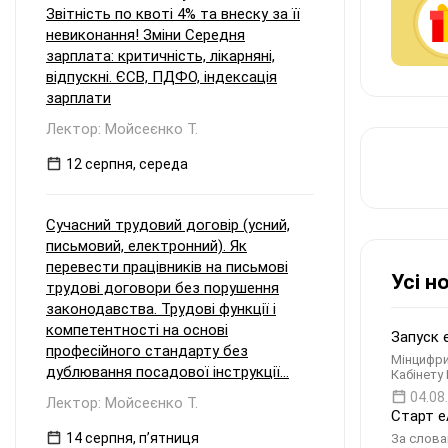
Звітність по квоті 4% та внеску за її
невиконання! Зміни Середня
зарплата: критичність, лікарняні,
відпускні. ЄСВ, ПДФО, індексація
зарплати
Лектор: Мойсеєнко Т.
12 серпня, середа
Сучасний трудовий договір (усний,
письмовий, електронний). Як
перевести працівників на письмові
Усі н
трудові договори без порушення
законодавства. Трудові функції і
компетентності на основі
Запуск 
професійного стандарту без
Мінцифри
дублювання посадової інструкції...
Кабінету
04.08
Лектор: Мойсеєнко Т.
Старт е
14 серпня, пʼятниця
За слова