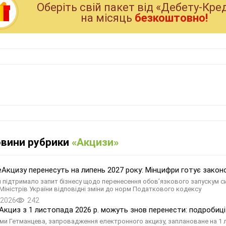
Оберiть свiй пакет вiд «Дебету-Кре
на мiсяць
безкоштовно!
овини рубрики
«Акцизи»
еАкцизу перенесуть на липень 2027 року: Мінцифри готує зако
 підтримало запит бізнесу щодо перенесення обов’язкового запускум си
 Міністрів України відповідні зміни до норм Податкового кодексу
.2026
242
Акциз з 1 листопада 2026 р. можуть знов перенести: подробиці
ми Гетманцева, запровадження електронного акцизу, заплановане на 1 л