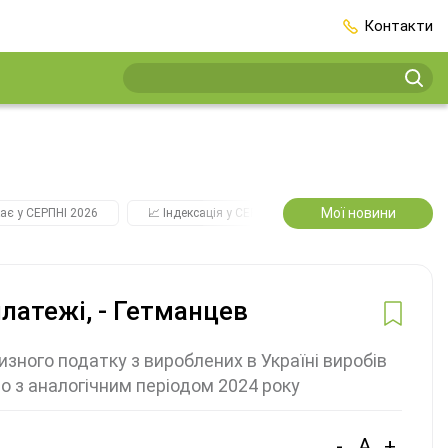
Контакти
Мої новини
ає у СЕРПНІ 2026
📈 Індексація у СЕРПНІ
2️⃣0️⃣2️⃣7️⃣ Усі ключо
латежі, - Гетманцев
изного податку з вироблених в Україні виробів
яно з аналогічним періодом 2024 року
-
A
+