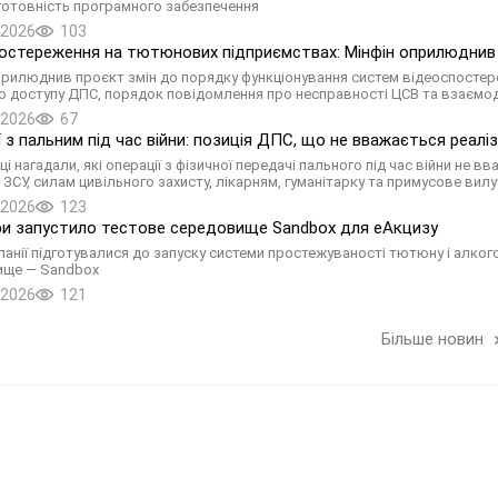
готовність програмного забезпечення
.2026
103
остереження на тютюнових підприємствах: Мінфін оприлюднив
прилюднив проєкт змін до порядку функціонування систем відеоспостер
о доступу ДПС, порядок повідомлення про несправності ЦСВ та взаємод
.2026
67
ї з пальним під час війни: позиція ДПС, що не вважається реаліз
ці нагадали, які операції з фізичної передачі пального під час війни не
 ЗСУ, силам цивільного захисту, лікарням, гуманітарку та примусове ви
.2026
123
и запустило тестове середовище Sandbox для еАкцизу
анії підготувалися до запуску системи простежуваності тютюну і алког
ище — Sandbox
.2026
121
Більше новин