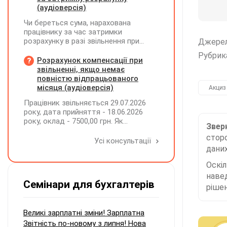
(аудіоверсія)
Чи береться сума, нарахована
працівнику за час затримки
розрахунку в разі звільнення при
Джере
обчсиленні середньомісячної
Рубрик
заробітної плати (винагороди), для
Розрахунок компенсації при
розрахунку внеску на підтримку
звільненні, якщо немає
працевлаштування осіб з
повністю відпрацьованого
інвалідністю?
місяця (аудіоверсія)
Акциз
Працівник звільняється 29.07.2026
року, дата прийняття - 18.06.2026
року, оклад - 7500,00 грн. Як
Зверн
розрахувати компенсацію трьох
сторо
невикористаних днів відпустки при
Усі консультації
звільненні?
даних
Оскі
наве
Семінари для бухгалтерів
рішен
Великі зарплатні зміни! Зарплатна
Звітність по-новому з липня! Нова