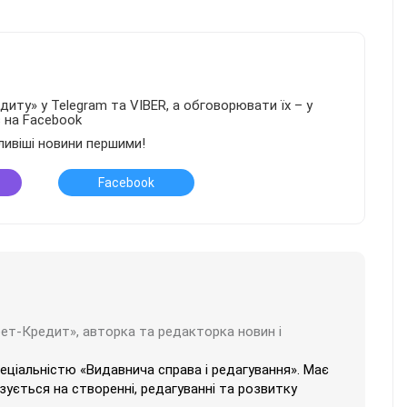
иту» у Telegram та VIBER, а обговорювати їх – у
в на Facebook
ливіші новини першими!
Facebook
бет-Кредит», авторка та редакторка новин і
пеціальністю «Видавнича справа і редагування». Має
ізується на створенні, редагуванні та розвитку