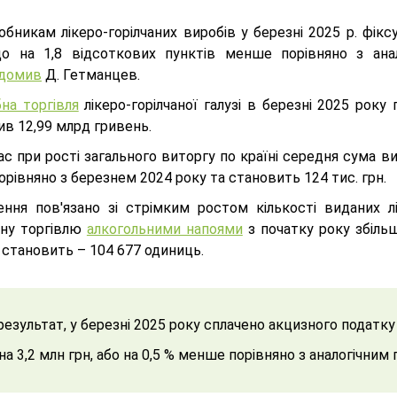
обникам лікеро-горілчаних виробів у березні 2025 р. фі
що на 1,8 відсоткових пунктів менше порівняно з ана
ідомив
Д. Гетманцев.
на торгівля
лікеро-горілчаної галузі в березні 2025 рок
в 12,99 млрд гривень.
с при рості загального виторгу по країні середня сума в
орівняно з березнем 2024 року та становить 124 тис. грн.
ння пов'язано зі стрімким ростом кількості виданих ліц
бну торгівлю
алкогольними напоями
з початку року збіль
 становить – 104 677 одиниць.
результат, у березні 2025 року сплачено акцизного податку 
на 3,2 млн грн, або на 0,5 % менше порівняно з аналогічним 