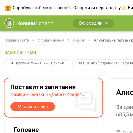
Спробувати безкоштовно
Оформити передплату
Ви
Новини і статті
Всі розділи
Новини і статті
Оподаткування
Акцизи
Алкогольна галузь ск
ВАЖЛИВІ ТЕМИ
🔉Підсумки тижня. 27-31 липня
💔 НОВИЙ (!) перелік ТОТ з 24.06
Поставити запитання
Алко
фахівцям редакції «Дебет-Кредит»
За дан
Моє запитання
685,5 
Головне
23.04