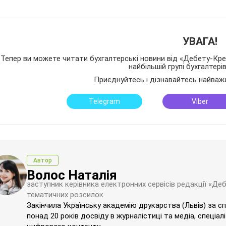
УВАГА!
Тепер ви можете читати бухгалтерські новини від «Дебету-Кред
найбільшій групі бухгалтері
Приєднуйтесь і дізнавайтесь найваж
Telegram
Viber
Автор
Волос Наталія
заступник керівника електронних сервісів редакції «Де
тематичних розсилок
Закінчила Українську академію друкарства (Львів) за с
понад 20 років досвіду в журналістиці та медіа, спеціал