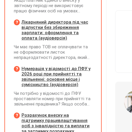
Якщо платник єдиного внеску у
звітному періоді не використовує
працю фізичних осіб на умовах
трудового договору (контракту) або
на інших умовах, передбачених
Лікарняний директора під час
законодавством, Додаток Д1/
відпустки без збереження
Додаток ФІЗ-Д1 за відповідний
зарплати: оформлення та
період не подається
оплата (аудіоверсія)
Чи має право ТОВ не оплачувати та
не оформлювати листок
непрацездатності директора, який
перебуває у відпустці без
збереження заробітної плати під час
Нумерація у відомості до ПФУ у
призупинення діяльності
2026 році при прийнятті та
підприємства?
звільненні: основне місце і
сумісництво (аудіоверсія)
Чи потрібно у відомості до ПФУ
проставляти номер при прийнятті та
звільненні працівника? Якщо особа
одночасно працювала за основним
місцем роботи та за сумісництвом,
Розрахунок внеску на
чи рахується це як два роботодавці?
підтримку працевлаштування
осіб з інвалідністю та виплати
за затримку розрахунку