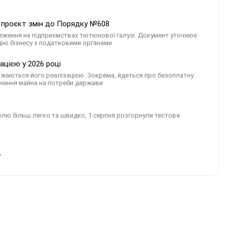
 проєкт змін до Порядку №608
еження на підприємствах тютюнової галузі. Документ уточнює
ію бізнесу з податковими органами
ацією у 2026 році
 вважаються його реалізацією. Зокрема, йдеться про безоплатну
лучення майна на потреби держави
олю більш легко та швидко, 1 серпня розгорнули тестове