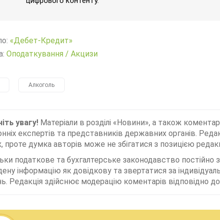
цифрового контенту.
ло:
«Дебет-Кредит»
а:
Оподаткування
/
Акцизи
Алкоголь
іть увагу!
Матеріали в розділі «Новини», а також коментар
нніх експертів та представників державних органів. Редак
, проте думка авторів може не збігатися з позицією редакц
льки податкове та бухгалтерське законодавство постійно
дену інформацію як довідкову та звертатися за індивідуа
ь. Редакція здійснює модерацію коментарів відповідно до 