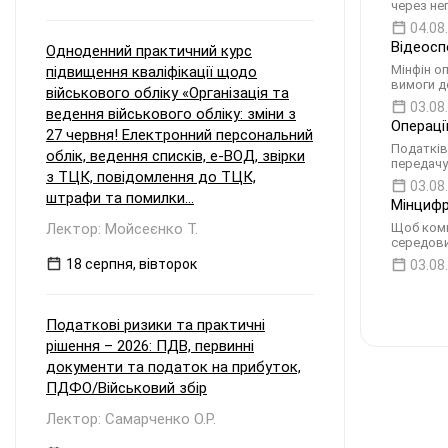
через не
04.08
Відеосп
Одноденний практичний курс
Мінфін о
підвищення кваліфікації щодо
вимоги д
військового обліку «Організація та
03.08
ведення військового обліку: зміни з
Операці
27 червня! Електронний персональний
Податків
облік, ведення списків, е-ВОД, звірки
передачу
з ТЦК, повідомлення до ТЦК,
03.08
штрафи та помилки...
Мінцифр
Лектор: Мойсеєнко Т.
Щоб комп
середов
18 серпня, вівторок
03.08
Податкові ризики та практичні
рішення – 2026: ПДВ, первинні
документи та податок на прибуток,
ПДФО/Військовий збір
Лектор: Самарченко О.Р.