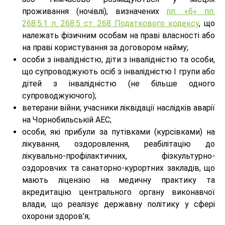
проживання (ночівлі), визначених
пп. «б» пп.
268.5.1 п. 268.5 ст. 268 Податкового кодексу
, що
належать фізичним особам на праві власності або
на праві користування за договором найму;
особи з інвалідністю, діти з інвалідністю та особи,
що супроводжують осіб з інвалідністю I групи або
дітей з інвалідністю (не більше одного
супроводжуючого);
ветерани війни; учасники ліквідації наслідків аварії
на Чорнобильській АЕС;
особи, які прибули за путівками (курсівками) на
лікування, оздоровлення, реабілітацію до
лікувально-профілактичних, фізкультурно-
оздоровчих та санаторно-курортних закладів, що
мають ліцензію на медичну практику та
акредитацію центрального органу виконавчої
влади, що реалізує державну політику у сфері
охорони здоров’я;