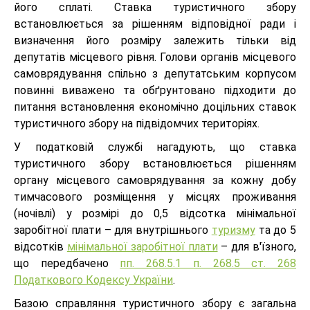
його сплаті. Ставка туристичного збору
встановлюється за рішенням відповідної ради і
визначення його розміру залежить тільки від
депутатів місцевого рівня. Голови органів місцевого
самоврядування спільно з депутатським корпусом
повинні виважено та обґрунтовано підходити до
питання встановлення економічно доцільних ставок
туристичного збору на підвідомчих територіях.
У податковій службі нагадують, що ставка
туристичного збору встановлюється рішенням
органу місцевого самоврядування за кожну добу
тимчасового розміщення у місцях проживання
(ночівлі) у розмірі до 0,5 відсотка мінімальної
заробітної плати – для внутрішнього
туризму
та до 5
відсотків
мінімальної заробітної плати
– для в'їзного,
що передбачено
пп. 268.5.1 п. 268.5 ст. 268
Податкового Кодексу України
.
Базою справляння туристичного збору є загальна