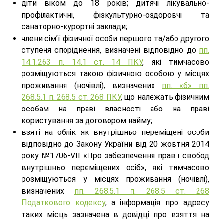
діти віком до 18 років; дитячі лікувально-
профілактичні, фізкультурно-оздоровчі та
санаторно-курортні заклади;
члени сім’ї фізичної особи першого та/або другого
ступеня споріднення, визначені відповідно до
пп.
14.1.263 п. 14.1 ст. 14 ПКУ
, які тимчасово
розміщуються такою фізичною особою у місцях
проживання (ночівлі), визначених
пп. «б» пп.
268.5.1 п. 268.5 ст. 268 ПКУ
, що належать фізичним
особам на праві власності або на праві
користування за договором найму;
взяті на облік як внутрішньо переміщені особи
відповідно до Закону України від 20 жовтня 2014
року №1706-VII «Про забезпечення прав і свобод
внутрішньо переміщених осіб», які тимчасово
розміщуються у місцях проживання (ночівлі),
визначених
пп. 268.5.1 п. 268.5 ст. 268
Податкового кодексу
, а інформація про адресу
таких місць зазначена в довідці про взяття на