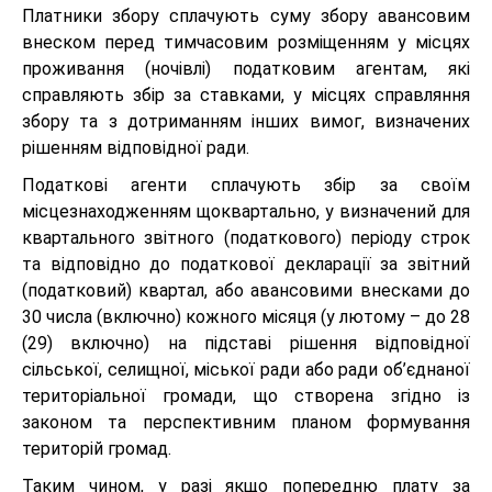
Платники збору сплачують суму збору авансовим
внеском перед тимчасовим розміщенням у місцях
проживання (ночівлі) податковим агентам, які
справляють збір за ставками, у місцях справляння
збору та з дотриманням інших вимог, визначених
рішенням відповідної ради.
Податкові агенти сплачують збір за своїм
місцезнаходженням щоквартально, у визначений для
квартального звітного (податкового) періоду строк
та відповідно до податкової декларації за звітний
(податковий) квартал, або авансовими внесками до
30 числа (включно) кожного місяця (у лютому – до 28
(29) включно) на підставі рішення відповідної
сільської, селищної, міської ради або ради об’єднаної
територіальної громади, що створена згідно із
законом та перспективним планом формування
територій громад.
Таким чином, у разі якщо попередню плату за