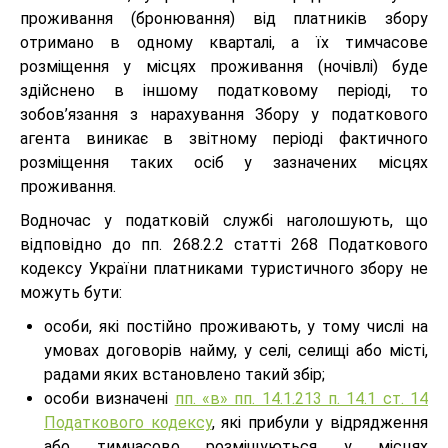
проживання (бронювання) від платників збору
отримано в одному кварталі, а їх тимчасове
розміщення у місцях проживання (ночівлі) буде
здійснено в іншому податковому періоді, то
зобов’язання з нарахування Збору у податкового
агента виникає в звітному періоді фактичного
розміщення таких осіб у зазначених місцях
проживання.
Водночас у податковій службі наголошують, що
відповідно до пп. 268.2.2 статті 268 Податкового
кодексу України платниками туристичного збору не
можуть бути:
особи, які постійно проживають, у тому числі на
умовах договорів найму, у селі, селищі або місті,
радами яких встановлено такий збір;
особи визначені
пп. «в» пп. 14.1.213 п. 14.1 ст. 14
Податкового кодексу
, які прибули у відрядження
або тимчасово розміщуються у місцях