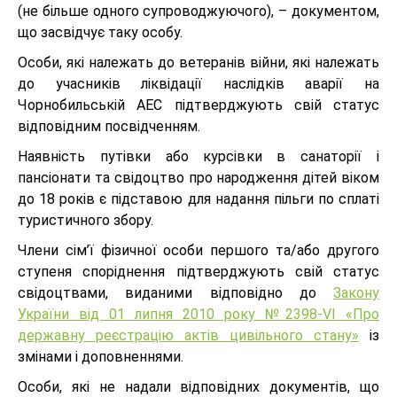
(не більше одного супроводжуючого), – документом,
що засвідчує таку особу.
Особи, які належать до ветеранів війни, які належать
до учасників ліквідації наслідків аварії на
Чорнобильській АЕС підтверджують свій статус
відповідним посвідченням.
Наявність путівки або курсівки в санаторії і
пансіонати та свідоцтво про народження дітей віком
до 18 років є підставою для надання пільги по сплаті
туристичного збору.
Члени сім’ї фізичної особи першого та/або другого
ступеня споріднення підтверджують свій статус
свідоцтвами, виданими відповідно до
Закону
України від 01 липня 2010 року №2398-VІ «Про
державну реєстрацію актів цивільного стану»
із
змінами і доповненнями.
Особи, які не надали відповідних документів, що