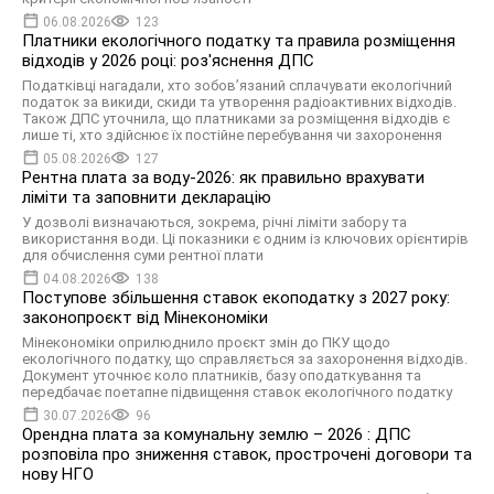
06.08.2026
123
Платники екологічного податку та правила розміщення
відходів у 2026 році: роз'яснення ДПС
Податківці нагадали, хто зобов’язаний сплачувати екологічний
податок за викиди, скиди та утворення радіоактивних відходів.
Також ДПС уточнила, що платниками за розміщення відходів є
лише ті, хто здійснює їх постійне перебування чи захоронення
05.08.2026
127
Рентна плата за воду-2026: як правильно врахувати
ліміти та заповнити декларацію
У дозволі визначаються, зокрема, річні ліміти забору та
використання води. Ці показники є одним із ключових орієнтирів
для обчислення суми рентної плати
04.08.2026
138
Поступове збільшення ставок екоподатку з 2027 року:
законопроєкт від Мінекономіки
Мінекономіки оприлюднило проєкт змін до ПКУ щодо
екологічного податку, що справляється за захоронення відходів.
Документ уточнює коло платників, базу оподаткування та
передбачає поетапне підвищення ставок екологічного податку
30.07.2026
96
Орендна плата за комунальну землю – 2026 : ДПС
розповіла про зниження ставок, прострочені договори та
нову НГО