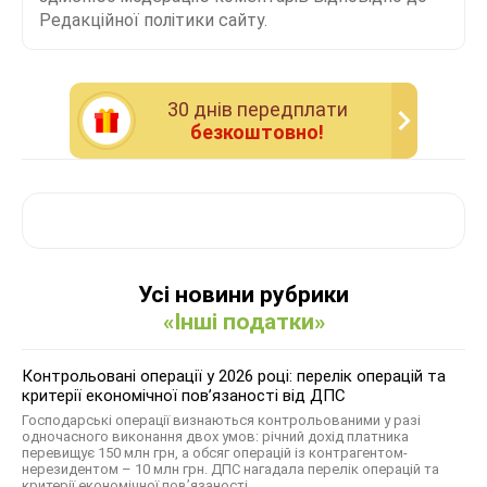
Редакційної політики сайту.
30 днiв передплати
безкоштовно!
Усі новини рубрики
«Інші податки»
Контрольовані операції у 2026 році: перелік операцій та
критерії економічної пов’язаності від ДПС
Господарські операції визнаються контрольованими у разі
одночасного виконання двох умов: річний дохід платника
перевищує 150 млн грн, а обсяг операцій із контрагентом-
нерезидентом – 10 млн грн. ДПС нагадала перелік операцій та
критерії економічної пов’язаності