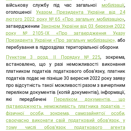
військову службу під час загальної
мобілізації
,
оголошеної
Указом Президента України від 24
лютого 2022 року №65 «Про загальну мобілізацію»
,
затвердженим
Законом України від 03 березня 2022
року №2105-IX «Про затвердження Указу
Президента України «Про загальну мобілізацію»,
або
перебування в підрозділах територіальної оборони.
Пунктом 3 розд. ІІ Порядку №225
, зокрема,
встановлено, що у разі неможливості виконання
платником податків податкового обов’язку, платник
податків подає не пізніше 30 вересня 2022 року заяву
про відсутність такої можливості разом з вичерпним
переліком документів (копій документів), інформації,
які передбачені
Переліком документів, що
підтверджують неможливість платника податків –
фізичної особи, зокрема, самозайнятої особи,
своєчасно виконати свій податковий обов’язок, у
тому числі обов’язок податкового агента