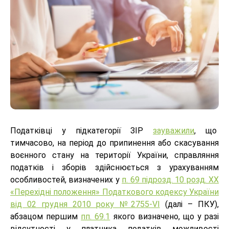
Податківці у підкатегорії ЗІР
зауважили
, що
тимчасово, на період до припинення або скасування
воєнного стану на території України, справляння
податків і зборів здійснюється з урахуванням
особливостей, визначених у
п. 69 підрозд. 10 розд. ХХ
«Перехідні положення» Податкового кодексу України
від 02 грудня 2010 року №2755-VI
(далі – ПКУ),
абзацом першим
пп. 69.1
якого визначено, що у разі
відсутності у платника податків можливості