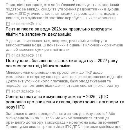
Податківці нагадали, хто зобов’язаний сплачувати екологічний
податок за викиди, скиди та утворення радіоактивних відходів.
Також ДПС уточнила, що платниками за розміщення відходів є
лише ті, хто здійснює їх постійне перебування чи захоронення
05.08.2026
107
Рентна плата за воду-2026: як правильно врахувати
ліміти та заповнити декларацію
У дозволі визначаються, зокрема, річні ліміти забору та
використання води. Ці показники є одним із ключових орієнтирів
для обчислення суми рентної плати
04.08.2026
118
Поступове збільшення ставок екоподатку з 2027 року:
законопроєкт від Мінекономіки
Мінекономіки оприлюднило проєкт змін до ПКУ щодо
екологічного податку, що справляється за захоронення відходів.
Документ уточнює коло платників, базу оподаткування та
передбачає поетапне підвищення ставок екологічного податку
30.07.2026
94
Орендна плата за комунальну землю – 2026 : ДПС
розповіла про зниження ставок, прострочені договори та
нову НГО
Змінилася ставка орендної плати за комунальну землю? Або
міськрада змінила НГО? Чи можливо закінчився строк дії
орендного договору, а міськрада не реагує на ваші звернення?
Пропонуємо аналіз трьох свіжих ІПК ДПС із рекомендаціями для