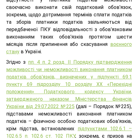
своєчасно виконати свій податковий обов’язок,
зокрема, щодо дотримання термінів сплати податків
та зборів платники податків звільняються від
передбаченої ПКУ відповідальності з обов’язковим
виконанням таких обов’язків протягом шести
місяців після припинення або скасування
воєнного
стану
в Україні.
Згідно з
пп. 4 п. 2 розд. ІІ Порядку підтвердження
можливості чи неможливості виконання платником
податків обов’язків, визначених у підпункті 69.1
пункту 69 підрозділу 10 розділу XX «Перехідні
положення» Податкового кодексу України,
затвердженого наказом Міністерства фінансів
України від 29.07.2022 №225
(далі – Порядок №225),
підставами неможливості виконання платником
податків – фізичною особою податкових обов’язків,
крім підстав, встановлених
підпунктами 102.6.1 –
102.6.5 п. 102.6 ст. 102 ПКУ
, зокрема, є призов на