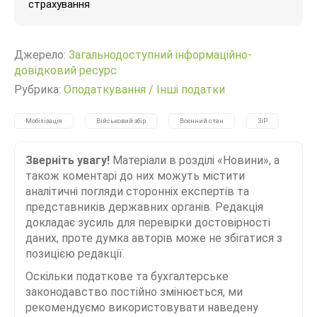
страхування
Джерело:
Загальнодоступний інформаційно-
довідковий ресурс
Рубрика:
Оподаткування
/
Інші податки
Мобілізація
Військовий збір
Воєнний стан
ЗіР
Зверніть увагу!
Матеріали в розділі «Новини», а
також коментарі до них можуть містити
аналітичні погляди сторонніх експертів та
представників державних органів. Редакція
докладає зусиль для перевірки достовірності
даних, проте думка авторів може не збігатися з
позицією редакції.
Оскільки податкове та бухгалтерське
законодавство постійно змінюється, ми
рекомендуємо використовувати наведену