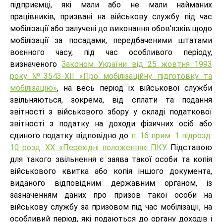
підприємці, які мали або не мали найманих
працівників, призвані на військову службу під час
мобілізації або залучені до виконання обов’язків щодо
мобілізації за посадами, передбаченими штатами
воєнного часу, під час особливого періоду,
визначеного
Законом України від 25 жовтня 1993
року №3543-XІІ «Про мобілізаційну підготовку та
мобілізацію»
, на весь період їх військової служби
звільняються, зокрема, від сплати та подання
звітності з військового збору у складі податкової
звітності з податку на доходи фізичних осіб або
єдиного податку відповідно до
п. 16 прим. 1 підрозд.
10 розд. ХХ «Перехідні положення» ПКУ
. Підставою
для такого звільнення є заява такої особи та копія
військового квитка або копія іншого документа,
виданого відповідним державним органом, із
зазначенням даних про призов такої особи на
військову службу за призовом під час мобілізації, на
особливий період, які подаються до органу доходів і