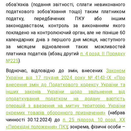
обов’язків (подання звітності, сплати невиконаного
податкового зобов’язання тощо) таким платником
податку, передбачених ПКУ або іншим
законодавством, контроль за виконанням якого
покладено на контролюючий орган, але не пізніше 60
календарних днів з першого дня місяця, наступного
за місяцем відновлення таких можливостей
платника податків (абзац другий
п. 4 розд. ІІ Порядку
№225
).
Водночас, відповідно до змін, внесених
Законом
України від 17 грудня 2024 року №4143-ІХ «Про
внесення змін до Податкового кодексу України та
інших законів України щодо звільнення від
оподаткування податком на додану вартість
операцій з ввезення на митну територію України
окремих товарів оборонного призначення»
(набрав
чинності 30.12.2024) до
п. 25 підрозд. 10 розд. ХХ
«Перехідні положення» ПКУ
, зокрема, фізичні особи –