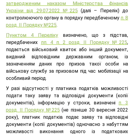
затвердженим наказом Міністерства фінансів
України від 29.07.2022 №225
(далі – Перелік) до
контролюючого органу в порядку передбаченому
п. 8
розд. ІІ Порядку №225
.
Пунктом 4 Переліку
визначено, що з підстав,
передбачених
пп. 4 п. 2 розд. II Порядку №225
,
подається військовий квиток або інший документ,
виданий відповідним державним органом, із
зазначенням даних про призов такої особи на
військову службу за призовом під час мобілізації на
особливий період.
У разі відсутності у платника податків можливості
подати таку заяву та відповідні документи (копії
документів), інформацію у строки, визначені
п. 3
розд. ІІ Порядку №225
(не пізніше 30 вересня 2022
року), платник податків подає заяву та відповідні
документи (копії документів) одночасно з набуттям
можливості виконання одного із податкових