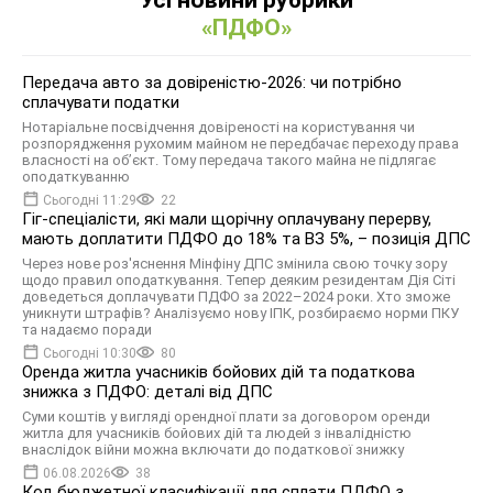
«ПДФО»
Передача авто за довіреністю-2026: чи потрібно
сплачувати податки
Нотаріальне посвідчення довіреності на користування чи
розпорядження рухомим майном не передбачає переходу права
власності на об’єкт. Тому передача такого майна не підлягає
оподаткуванню
Сьогодні 11:29
22
Гіг-спеціалісти, які мали щорічну оплачувану перерву,
мають доплатити ПДФО до 18% та ВЗ 5%, – позиція ДПС
Через нове роз'яснення Мінфіну ДПС змінила свою точку зору
щодо правил оподаткування. Тепер деяким резидентам Дія Сіті
доведеться доплачувати ПДФО за 2022–2024 роки. Хто зможе
уникнути штрафів? Аналізуємо нову ІПК, розбираємо норми ПКУ
та надаємо поради
Сьогодні 10:30
80
Оренда житла учасників бойових дій та податкова
знижка з ПДФО: деталі від ДПС
Суми коштів у вигляді орендної плати за договором оренди
житла для учасників бойових дій та людей з інвалідністю
внаслідок війни можна включати до податкової знижку
06.08.2026
38
Код бюджетної класифікації для сплати ПДФО з