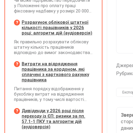
Чи може підприємство передбачити
у Положенні про оплату праці
фіксовану надбавку у розмірі 20 000
грн за роботу на території можливих
бойових дій, якщо для окремих
Розрахунок облікової штатної
посад вона перевищуватиме 50%
кількості працівників у 2026
посадового окладу?
році: алгоритм дій (аудіоверсія)
Як правильно розрахувати облікову
штатну кількість працівників
відповідно до вимог законодавства
у 2026 році?
Витрати на відрядження
Джере
працівника за кордоном, які
Рубрик
сплачені з карткового рахунку
працівника
Питання порядку відображення у
Експо
бухобліку витрат на відрядження
працівників, у тому числі вартості
проживання в готелі, яке сплачено з
карткового рахунку працівника та
Дивіденди у 2026 році після
Зверн
підтвердження таких операцій
переходу із ЄП: ризики за пп.
первинними документами, належать
57.1-1 ПКУ та алгоритм дій
сторо
до компетенції Мінфіну
(аудіоверсія)
даних