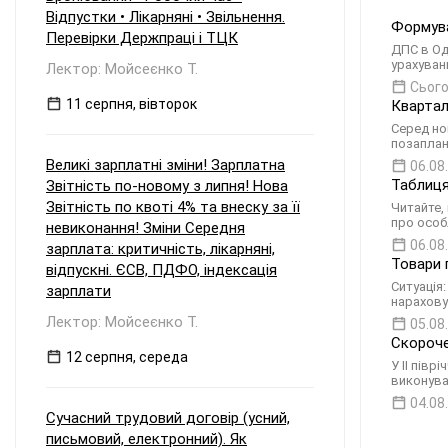
та виплаті таких дивідендів
Відпустки • Лікарняні • Звільнення.
Формува
материнській компанії наприкінці 2026
Перевірки Держпраці і ТЦК
року? Зокрема: Чи зобов'язане ТОВ
ДПС в Од
сплачувати авансовий внесок з
урахуван
Лектор: Мойсеєнко Т.
податку на прибуток відповідно до п.
Сього
57.1-1 ПКУ, враховуючи, що прибуток
11 серпня, вівторок
Квартал
був сформований у періоді
Серед но
перебування на єдиному податку, але
позаплан
виплачується вже на загальній
Великі зарплатні зміни! Зарплатна
06.08
системі? Які особливості
Таблиця
Звітність по-новому з липня! Нова
оподаткування та утримання
Звітність по квоті 4% та внеску за її
податку у джерела виплати
Читайте,
про особ
виникають, якщо материнська
невиконання! Зміни Середня
компанія є: а) резидентом України; б)
06.08
зарплата: критичність, лікарняні,
нерезидентом?
Товари 
відпускні. ЄСВ, ПДФО, індексація
Ситуація
зарплати
нарахову
Лектор: Мойсеєнко Т.
05.08
Скороче
12 серпня, середа
У II пів
виконува
04.08
Сучасний трудовий договір (усний,
письмовий, електронний). Як