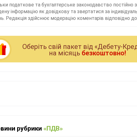
льки податкове та бухгалтерське законодавство постійно
дену інформацію як довідкову та звертатися за індивідуа
ь. Редакція здійснює модерацію коментарів відповідно до 
Оберiть свiй пакет вiд «Дебету-Кре
на мiсяць
безкоштовно!
овини рубрики
«ПДВ»