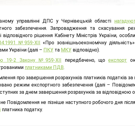
вному управлінні ДПС у Чернівецькій області
нагадую
тного забезпечення. Запровадження та скасування ре
ві відповідного рішення Кабінету Міністрів України, осо
.04.1991 №959-XII
«Про зовнішньоекономічну діяльність
ми України (далі –
ПКУ
та
МКУ
відповідно).
ю 19-2 Закону №959-XII
передбачено, що
експорт
ок
трованими
платниками ПДВ
.
лення про завершення розрахунків платників податків за 
овано режим експортного забезпечення (далі – Повідомл
аступних за днем завершення розрахунків за відповідною 
не Повідомлення не пізніше наступного робочого дня післ
і
платника податку.