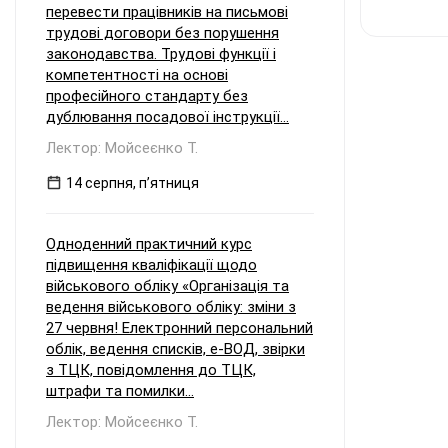
перевести працівників на письмові
трудові договори без порушення
законодавства. Трудові функції і
компетентності на основі
професійного стандарту без
дублювання посадової інструкції...
Лектор: Мойсеєнко Т.
14 серпня, пʼятниця
Одноденний практичний курс
підвищення кваліфікації щодо
військового обліку «Організація та
ведення військового обліку: зміни з
27 червня! Електронний персональний
облік, ведення списків, е-ВОД, звірки
з ТЦК, повідомлення до ТЦК,
штрафи та помилки...
Лектор: Мойсеєнко Т.