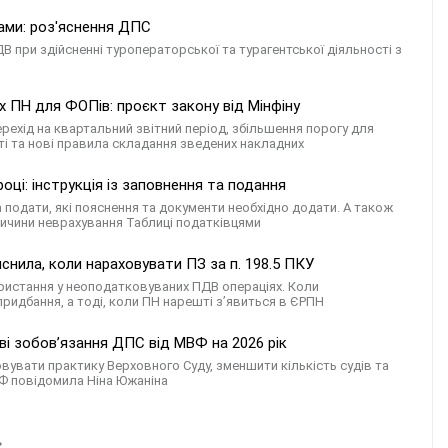
ами: роз'яснення ДПС
 при здійсненні туроператорської та турагентської діяльності з
 ПН для ФОПів: проєкт закону від Мінфіну
ехід на квартальний звітний період, збільшення порогу для
ті та нові правила складання зведених накладних
ці: інструкція із заповнення та подання
а подати, які пояснення та документи необхідно додати. А також
ричини неврахування Таблиці податківцями
снила, коли нараховувати ПЗ за п. 198.5 ПКУ
ористання у неоподатковуваних ПДВ операціях. Коли
придбання, а тоді, коли ПН нарешті з’явиться в ЄРПН
ві зобов’язання ДПС від МВФ на 2026 рік
овувати практику Верховного Суду, зменшити кількість судів та
ВФ повідомила Ніна Южаніна