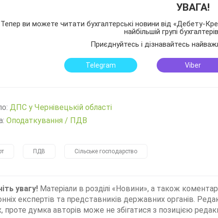
УВАГА!
Тепер ви можете читати бухгалтерські новини від «Дебету-Кред
найбільшій групі бухгалтері
Приєднуйтесь і дізнавайтесь найваж
Telegram
Viber
ло:
ДПС у Чернівецькій області
а:
Оподаткування
/
ПДВ
рт
ПДВ
Сільське господарство
іть увагу!
Матеріали в розділі «Новини», а також коментар
нніх експертів та представників державних органів. Редак
, проте думка авторів може не збігатися з позицією редакц