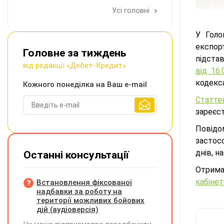
Усі головні
У Голо
експор
Головне за тиждень
підста
від редакції «Дебет-Кредит»
від 16
кодекса
Кожного понеділка на Ваш e-mail
Статте
зареєс
Повідом
застос
днів, н
Останні консультації
Отрима
кабінет
Встановлення фіксованої
надбавки за роботу на
території можливих бойових
дій (аудіоверсія)