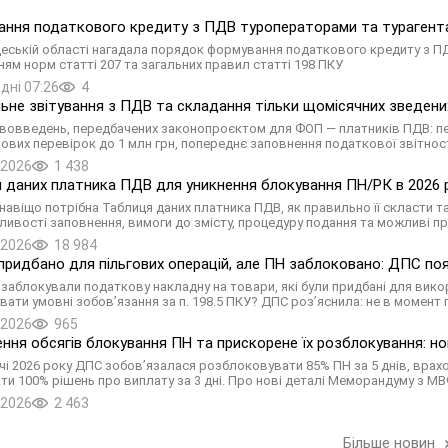
ння податкового кредиту з ПДВ туроператорами та турагент
еській області нагадала порядок формування податкового кредиту з ПДВ
ням норм статті 207 та загальних правил статті 198 ПКУ
дні 07:26
4
ьне звітування з ПДВ та складання тільки щомісячних зведених
вовведень, передбачених законопроєктом для ФОП — платників ПДВ: пер
ових перевірок до 1 млн грн, попереднє заповнення податкової звітнос
.2026
1 438
 даних платника ПДВ для уникнення блокування ПН/РК в 2026 ро
 навіщо потрібна Таблиця даних платника ПДВ, як правильно її скласти т
ливості заповнення, вимоги до змісту, процедуру подання та можливі п
.2026
18 984
придбано для пільгових операцій, але ПН заблоковано: ДПС поя
: заблокували податкову накладну на товари, які були придбані для вик
вати умовні зобов’язання за п. 198.5 ПКУ? ДПС роз’яснила: не в момент 
.2026
965
ння обсягів блокування ПН та прискорене їх розблокування: но
річчі 2026 року ДПС зобов’язалася розблоковувати 85% ПН за 5 днів, врах
ти 100% рішень про виплату за 3 дні. Про нові деталі Меморандуму з М
.2026
2 463
Більше новин