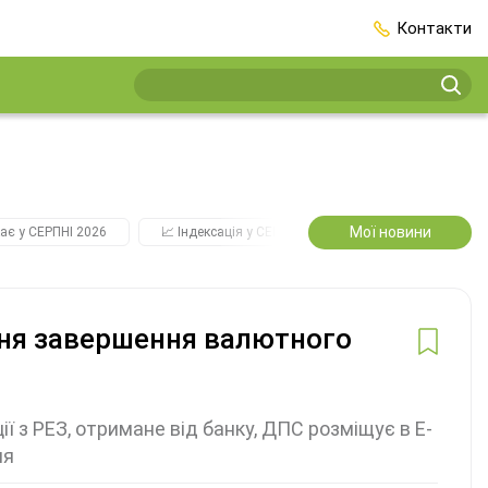
Контакти
Мої новини
ає у СЕРПНІ 2026
📈 Індексація у СЕРПНІ
2️⃣0️⃣2️⃣7️⃣ Усі ключо
ння завершення валютного
 з РЕЗ, отримане від банку, ДПС розміщує в Е-
ня