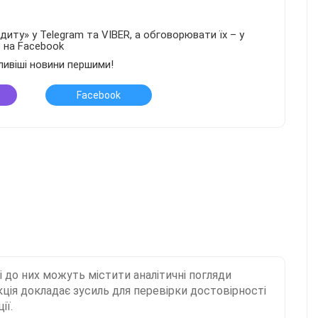
иту» у Telegram та VIBER, а обговорювати їх – у
в на Facebook
ливіші новини першими!
Facebook
і до них можуть містити аналітичні погляди
ція докладає зусиль для перевірки достовірності
ії.