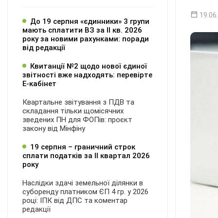
19.06
До 19 серпня «єдинники» 3 групи
мають сплатити ВЗ за ІІ кв. 2026
року за новими рахунками: поради
від редакції
Квитанції №2 щодо нової єдиної
звітності вже надходять: перевірте
Е-кабінет
Квартальне звітування з ПДВ та
складання тільки щомісячних
зведених ПН для ФОПів: проєкт
закону від Мінфіну
19 серпня – граничний строк
сплати податків за ІI квартал 2026
року
Наслідки здачі земельної ділянки в
суборенду платником ЄП 4 гр. у 2026
році: ІПК від ДПС та коментар
редакції