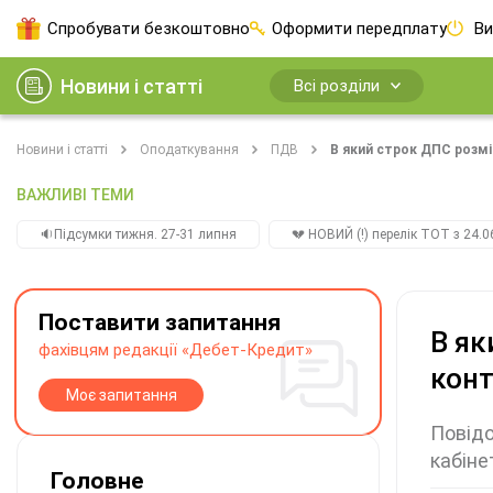
Спробувати безкоштовно
Оформити передплату
Ви
Новини і статті
Всі розділи
Новини і статті
Оподаткування
ПДВ
В який строк ДПС розм
ВАЖЛИВІ ТЕМИ
🔉Підсумки тижня. 27-31 липня
💔 НОВИЙ (!) перелік ТОТ з 24.06
Поставити запитання
В як
фахівцям редакції «Дебет-Кредит»
конт
Моє запитання
Повідо
кабіне
Головне