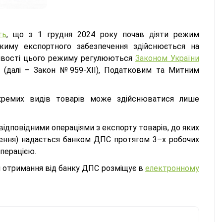
ть
, що з 1 грудня 2024 року почав діяти режим
жиму експортного забезпечення здійснюється на
бливості цього режиму регулюються
Законом України
» (далі – Закон №959-XII), Податковим та Митним
ремих видів товарів може здійснюватися лише
відповідними операціями з експорту товарів, до яких
ення) надається банком ДПС протягом 3–х робочих
операцією.
я отримання від банку ДПС розміщує в
електронному