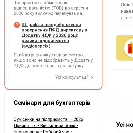
Товариство з обмеженою
Оскі
відповідальністю (ТОВ) до вересня
наве
2026 року включно перебуває на
рішен
спрощеній системі оподаткування
(єдиний податок, 3 група, ставка 5%,
Штраф за невідображення
неплатник ПДВ). З 1 жовтня 2026
повернення ПФД директору в
року підприємство переходить на
Додатку 4ДФ у 2026 році:
загальну систему оподаткування
ризики підприємства
(стає платником податку на
(аудіоверсія)
прибуток). За результатами
Який штраф очікує підприємство,
діяльності у періоді 2024–2025 років
якщо воно не відобразить у Додатку
(під час перебування на спрощеній
4ДФ до податкового розрахунку
системі) підприємство отримало
повернення поворотної фінансової
чистий прибуток, сума
допомоги (ПФД) директору?
Усі консультації
нерозподіленого прибутку в балансі
становить 18 млн грн. Наприкінці
2026 року (вже після переходу на
загальну систему) планується
прийняття рішення про розподіл
Семінари для бухгалтерів
цього прибутку та виплату
дивідендів у розмірі 18 млн грн
єдиному учаснику — іншій юридичній
Сумісники на підприємстві – 2026
особі. Які податкові зобов'язання
Усі н
Прийняття • Військовий облік •
виникають у ТОВ (як емітента
корпоративних прав) при нарахуванні
Бронювання • Робочий час •