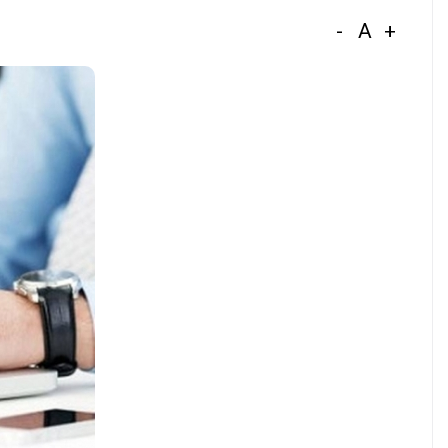
-
A
+