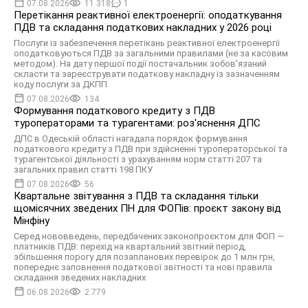
07.08.2026
11 318
1
Перетікання реактивної електроенергії: оподаткування
ПДВ та складання податкових накладних у 2026 році
Послуги із забезпечення перетікань реактивної електроенергії
оподатковуються ПДВ за загальними правилами (не за касовим
методом). На дату першої події постачальник зобов'язаний
скласти та зареєструвати податкову накладну із зазначенням
коду послуги за ДКПП
07.08.2026
134
Формування податкового кредиту з ПДВ
туроператорами та турагентами: роз'яснення ДПС
ДПС в Одеській області нагадала порядок формування
податкового кредиту з ПДВ при здійсненні туроператорської та
турагентської діяльності з урахуванням норм статті 207 та
загальних правил статті 198 ПКУ
07.08.2026
56
Квартальне звітування з ПДВ та складання тільки
щомісячних зведених ПН для ФОПів: проєкт закону від
Мінфіну
Серед нововведень, передбачених законопроєктом для ФОП —
платників ПДВ: перехід на квартальний звітний період,
збільшення порогу для позапланових перевірок до 1 млн грн,
попереднє заповнення податкової звітності та нові правила
складання зведених накладних
06.08.2026
2 779