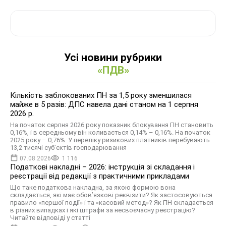
Усі новини рубрики
«ПДВ»
Кількість заблокованих ПН за 1,5 року зменшилася
майже в 5 разів: ДПС навела дані станом на 1 серпня
2026 р.
На початок серпня 2026 року показник блокування ПН становить
0,16%, і в середньому він коливається 0,14% – 0,16%. На початок
2025 року – 0,76%. У переліку ризикових платників перебувають
13,2 тисячі суб’єктів господарювання
07.08.2026
1 116
Податкові накладні – 2026: інструкція зі складання і
реєстрації від редакції з практичними прикладами
Що таке податкова накладна, за якою формою вона
складається, які має обов’язкові реквізити? Як застосовуються
правило «першої події» і та «касовий метод»? Як ПН складається
в різних випадках і які штрафи за несвоєчасну реєстрацію?
Читайте відповіді у статті