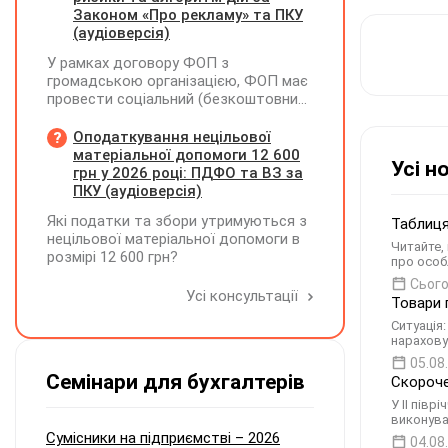
Розрахунку ФОП/НПД, здійснює ПФУ
Законом «Про рекламу» та ПКУ
(аудіоверсія)
У рамках договору ФОП з
громадською організацією, ФОП має
провести соціальний (безкоштовний
для фізосіб) захід. Реєстрацію на цей
захід ФОП проводить через номер
Оподаткування нецільової
телефону, який зазначено у
матеріальної допомоги 12 600
Усі н
листівках, які він розклеїв на стовпах
грн у 2026 році: ПДФО та ВЗ за
району та суспільних рекламних
ПКУ (аудіоверсія)
дошках. Звіт для ГО по запиту на
Які податки та збори утримуються з
Таблиця
реєстрацію - це фото цих рекламних
нецільової матеріальної допомоги в
об'яв. Чи виникає у ФОПа
Читайте,
розмірі 12 600 грн?
зобов'язання по реєстрації цієї
про особ
рекламної кампанії? Чи є будь які
Сього
Усі консультації
податкові наслідки по
Товари 
розповсюдженню цих об'яв?
Ситуація
нарахову
05.08
Семінари для бухгалтерів
Скороче
У II пів
виконува
Сумісники на підприємстві – 2026
04.08