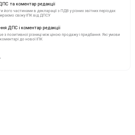
я ДПС та коментар редакції
ого частинами в декларації з ПДВ у різних звітних періодах
збираємо свіжу ІПК від ДПСУ
ння ДПС і коментар редакції
з позитивної різниці між ціною продажу і придбання. Які умови
коментарі до нової ІПК