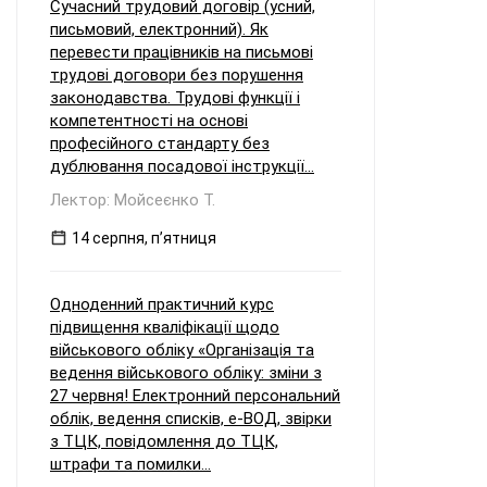
Сучасний трудовий договір (усний,
письмовий, електронний). Як
перевести працівників на письмові
трудові договори без порушення
законодавства. Трудові функції і
компетентності на основі
професійного стандарту без
дублювання посадової інструкції...
Лектор: Мойсеєнко Т.
14 серпня, пʼятниця
Одноденний практичний курс
підвищення кваліфікації щодо
військового обліку «Організація та
ведення військового обліку: зміни з
27 червня! Електронний персональний
облік, ведення списків, е-ВОД, звірки
з ТЦК, повідомлення до ТЦК,
штрафи та помилки...