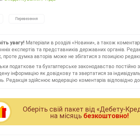
Перевезення
іть увагу!
Матеріали в розділі «Новини», а також коментар
нніх експертів та представників державних органів. Редак
, проте думка авторів може не збігатися з позицією редакц
льки податкове та бухгалтерське законодавство постійно
дену інформацію як довідкову та звертатися за індивідуа
ь. Редакція здійснює модерацію коментарів відповідно до 
Оберiть свiй пакет вiд «Дебету-Кре
на мiсяць
безкоштовно!