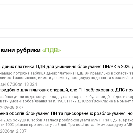
овини рубрики
«ПДВ»
 даних платника ПДВ для уникнення блокування ПН/РК в 2026 ро
 навіщо потрібна Таблиця даних платника ПДВ, як правильно її скласти т
ливості заповнення, вимоги до змісту, процедуру подання та можливі п
дні 07:30
18 324
придбано для пільгових операцій, але ПН заблоковано: ДПС поя
: заблокували податкову накладну на товари, які були придбані для вик
вати умовні зобов’язання за п. 198.5 ПКУ? ДПС роз’яснила: не в момент 
.2026
837
ння обсягів блокування ПН та прискорене їх розблокування: но
річчі 2026 року ДПС зобов’язалася розблоковувати 85% ПН за 5 днів, врах
ти 100% рішень про виплату за 3 дні. Про нові деталі Меморандуму з М
.2026
2 337