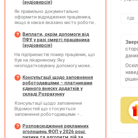
(аудіоверсія)
Як правильно документально
оформити відрядження працівника,
ПДВ
якщо в наказі вказано місто роботи
в Україні, але виліт фактично
відбувся з іншої країни (де працівник
Виплати, окрім допомоги від
працював дистанційно), та чи
ПФУ, у разі смерті працівника
Зверн
впливає ця розбіжність на
(аудіоверсія)
сторо
відшкодування витрат і
На підприємстві помер працівник, що
даних
оподаткування?
був на лікарняному. Яку
Оскі
неоподатковувану допомогу може
надати підприємство крім допомоги
наве
від ПФУ? Кому і як виплатити
Консультації щодо заповнення
рішен
лікарняні, що прийшли на рахунок
роботодавцями – платниками
підприємства, та розрахункові
єдиного внеску додатків у
(компенсація за невикористані дні
складі Розрахунку
відпустки)?
Консультації щодо заповнення
Відомостей що стосуються
заповнення роботодавцями –
платниками єдиного внеску додатків
Д1, Д2, Д3, Д5 та Д6 у складі
Розповсюдження рекламних
Розрахунку ЮО та додатків ФІЗ-Д1,
оголошень ФОП у 2026 році:
ФІЗ-Д5 та ФІЗ-Д6 у складі
ризики та алгоритм дій за