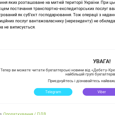
ння яких розташоване на митній території України. При цьо
сцем постачання транспортно-експедиторських послуг вва
трований як суб’єкт господарювання. Тож операції з нада
иційних послуг вантажовласнику (нерезиденту) не обклада
а не виписується.
УВАГА!
Тепер ви можете читати бухгалтерські новини від «Дебету-Кред
найбільшій групі бухгалтері
Приєднуйтесь і дізнавайтесь найваж
Telegram
Viber
а:
Оподаткування
/
ПДВ