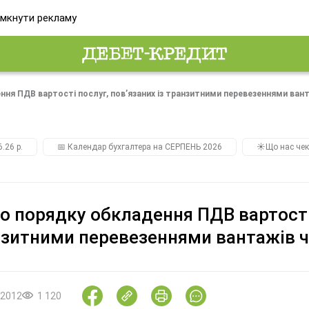
мкнути рекламу
я ПДВ вартості послуг, пов’язаних із транзитними перевезеннями вант
.26 р.
📅 Календар бухгалтера на СЕРПЕНЬ 2026
☀️Що нас чек
 порядку обкладення ПДВ вартості 
зитними перевезеннями вантажів ч
.2012
1 120