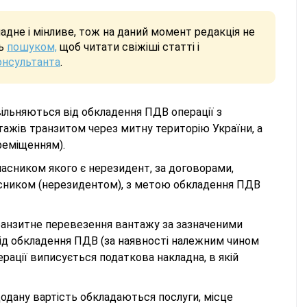
дне і мінливе, тож на даний момент редакція не
сь
пошуком,
щоб читати свіжіші статті і
онсультанта
.
звільняються від обкладення ПДВ операції з
тажів транзитом через митну територію України, а
реміщенням).
ласником якого є нерезидент, за договорами,
сником (нерезидентом), з метою обкладення ПДВ
транзитне перевезення вантажу за зазначеними
 від обкладення ПДВ (за наявності належним чином
рації виписується податкова накладна, в якій
 додану вартість обкладаються послуги, місце