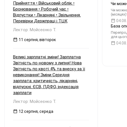
Прийняття • Військовий облік •
Чи можн
Бронювання • Робочий час •
Чи можна
(місяцях
Відпустки • Лікарняні • Звільнення.
Перевірки Держпраці і ТЦК
04.08
База оп
Лектор: Мойсеєнко Т.
Перепрод
для цьог
11 серпня, вівторок
04.08
Великі зарплатні зміни! Зарплатна
Звітність по-новому з липня! Нова
Звітність по квоті 4% та внеску за її
невиконання! Зміни Середня
зарплата: критичність, лікарняні,
відпускні. ЄСВ, ПДФО, індексація
зарплати
Лектор: Мойсеєнко Т.
12 серпня, середа