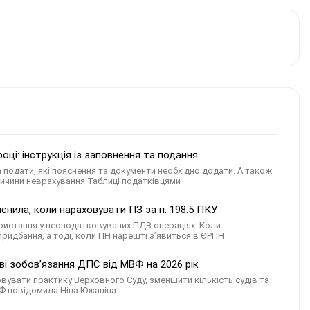
ці: інструкція із заповнення та подання
а подати, які пояснення та документи необхідно додати. А також
ричини неврахування Таблиці податківцями
снила, коли нараховувати ПЗ за п. 198.5 ПКУ
ористання у неоподатковуваних ПДВ операціях. Коли
придбання, а тоді, коли ПН нарешті з’явиться в ЄРПН
ві зобов’язання ДПС від МВФ на 2026 рік
овувати практику Верховного Суду, зменшити кількість судів та
ВФ повідомила Ніна Южаніна