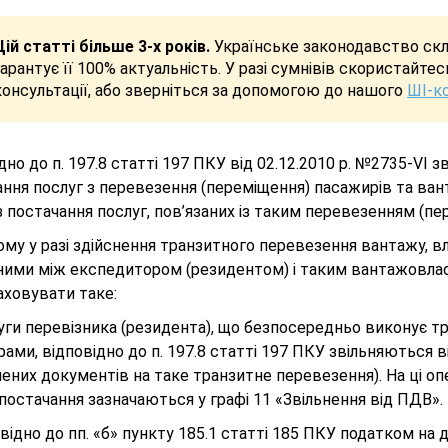
Цій статті більше 3-х років.
Українське законодавство скла
гарантує її 100% актуальність. У разі сумнівів скористайте
консультації, або зверніться за допомогою до нашого
ШІ-к
дно до п. 197.8 статті 197 ПКУ від 02.12.2010 р. №2735-VI 
ння послуг з перевезення (переміщення) пасажирів та ван
 постачання послуг, пов’язаних із таким перевезенням (пе
му у разі здійснення транзитного перевезення вантажу, в
ними між експедитором (резидентом) і таким вантажовла
аховувати таке:
луги перевізника (резидента), що безпосередньо виконує 
ами, відповідно до п. 197.8 статті 197 ПКУ звільняються
них документів на таке транзитне перевезення). На ці опе
постачання зазначаються у графі 11 «Звільнення від ПДВ».
овідно до пп. «б» пункту 185.1 статті 185 ПКУ податком на