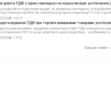
а ділити ПДВ з однієї накладної на кілька місяців: роз’ясненн
 роздробити податковий кредит за зведеною накладною та відобразити й
)? Що каже про це ПКУ і як ставляться до цього податківці? У статті ро
.2026
4 614
одатковування ПДВ при торгівлі вживаними товарами: роз'ясне
уєте вживане майно, придбане у неплатника ПДВ? ПДВ сплачується лише 
о встановлює ПКУ та на що звертають увагу податківці – розбираємо в 
.2026
1 028
Більше новин