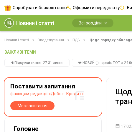
Спробувати безкоштовно
Оформити передплату
Ви
Новини і статті
Всі розділи
Новини і статті
Оподаткування
ПДВ
Щодо порядку обкладенн
ВАЖЛИВІ ТЕМИ
🔉Підсумки тижня. 27-31 липня
💔 НОВИЙ (!) перелік ТОТ з 24.06
Поставити запитання
Щодо
фахівцям редакції «Дебет-Кредит»
тран
Моє запитання
17.02
Головне