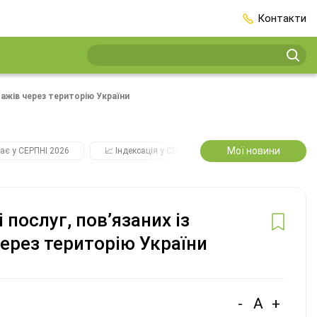
Контакти
ажів через територію України
Мої новини
ає у СЕРПНІ 2026
📈 Індексація у СЕРПНІ
2️⃣0️⃣2️⃣7️⃣ Усі ключо
послуг, пов’язаних із
ерез територію України
-
A
+