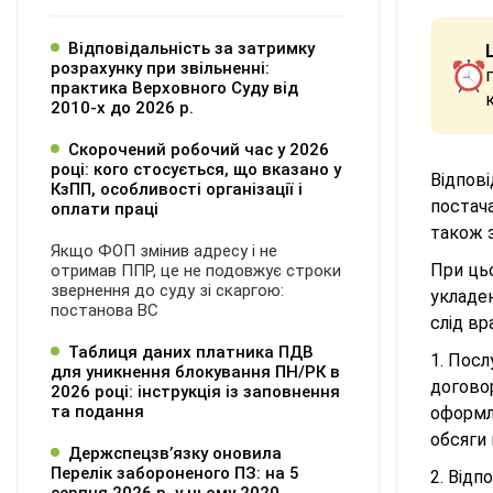
Відповідальність за затримку
розрахунку при звільненні:
практика Верховного Суду від
2010-х до 2026 р.
Скорочений робочий час у 2026
році: кого стосується, що вказано у
Відпові
КзПП, особливості організації і
постача
оплати праці
також з
Якщо ФОП змінив адресу і не
При цьо
отримав ППР, це не подовжує строки
звернення до суду зі скаргою:
укладе
постанова ВС
слід вр
Таблиця даних платника ПДВ
1. Пос
для уникнення блокування ПН/РК в
договор
2026 році: інструкція із заповнення
та подання
оформле
обсяги 
Держспецзв’язку оновила
Перелік забороненого ПЗ: на 5
2. Відп