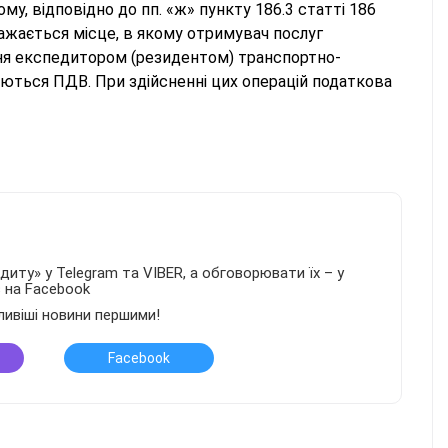
му, відповідно до пп. «ж» пункту 186.3 статті 186
жається місце, в якому отримувач послуг
ння експедитором (резидентом) транспортно-
ються ПДВ. При здійсненні цих операцій податкова
иту» у Telegram та VIBER, а обговорювати їх – у
в на Facebook
ливіші новини першими!
Facebook