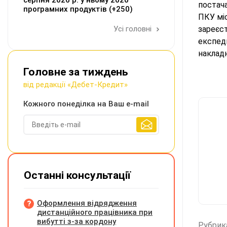
серпня 2026 р. у ньому 2020
постача
програмних продуктів (+250)
ПКУ мі
Усі головні
зареєс
експед
накладн
Головне за тиждень
від редакції «Дебет-Кредит»
Кожного понеділка на Ваш e-mail
Останні консультації
Оформлення відрядження
дистанційного працівника при
вибутті з-за кордону
Рубрик