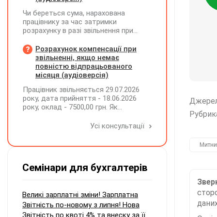
Чи береться сума, нарахована
працівнику за час затримки
розрахунку в разі звільнення при
обчсиленні середньомісячної
заробітної плати (винагороди), для
Розрахунок компенсації при
розрахунку внеску на підтримку
звільненні, якщо немає
працевлаштування осіб з
повністю відпрацьованого
інвалідністю?
місяця (аудіоверсія)
Працівник звільняється 29.07.2026
року, дата прийняття - 18.06.2026
Джере
року, оклад - 7500,00 грн. Як
Рубрик
розрахувати компенсацію трьох
невикористаних днів відпустки при
Усі консультації
звільненні?
Митни
Семінари для бухгалтерів
Зверн
сторо
Великі зарплатні зміни! Зарплатна
даних
Звітність по-новому з липня! Нова
Звітність по квоті 4% та внеску за її