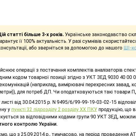
Цій статті більше 3-х років.
Українське законодавство скла
гарантує її 100% актуальність. У разі сумнівів скористайте
консультації, або зверніться за допомогою до нашого
ШІ-к
йснює операції з постачання комплектів аналізаторів спе
дним кодом товарної позиції згідно з УКТ ЗЕД 9030 40 00 0
екомунікацій (наприклад, вимірювачі перехресних завад, ко
етри)), для потреб ДП. Чи оподатковуються такі товари 
листі від 30.04.2015 р. N 9495/6/99-99-19-03-02-15 відпові
ену у
пункті 32 підрозділу 2 розділу XX ПКУ
продукцію, що в
ікується за відповідними кодами групи 90 УКТ ЗЕД, можл
тного контролю України.
мо, що з 25.09.2014 p., тимчасово, на період проведення 