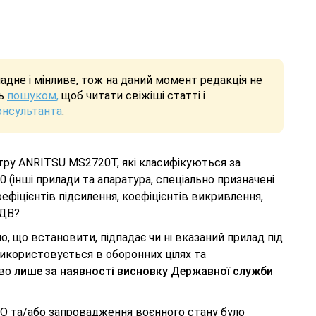
дне і мінливе, тож на даний момент редакція не
сь
пошуком,
щоб читати свіжіші статті і
онсультанта
.
ктру ANRITSU MS2720T, які класифікуються за
0 (інші прилади та апаратура, спеціально призначені
ефіцієнтів підсилення, коефіцієнтів викривлення,
ПДВ?
ло, що встановити, підпадає чи ні вказаний прилад під
икористовується в оборонних цілях та
иво
лише за наявності висновку Державної служби
АТО та/або запровадження воєнного стану було