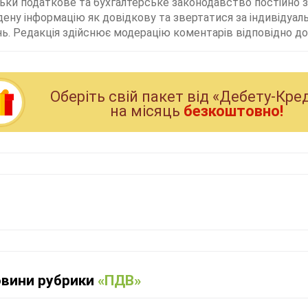
льки податкове та бухгалтерське законодавство постійно
дену інформацію як довідкову та звертатися за індивідуа
ь. Редакція здійснює модерацію коментарів відповідно до 
Оберiть свiй пакет вiд «Дебету-Кре
на мiсяць
безкоштовно!
овини рубрики
«ПДВ»