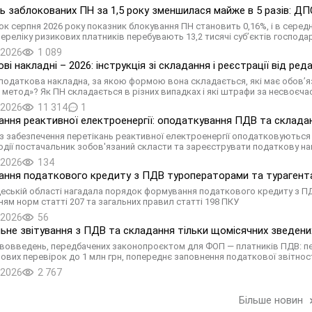
ть заблокованих ПН за 1,5 року зменшилася майже в 5 разів: ДПС
ок серпня 2026 року показник блокування ПН становить 0,16%, і в середн
 переліку ризикових платників перебувають 13,2 тисячі суб’єктів господ
.2026
1 089
ві накладні – 2026: інструкція зі складання і реєстрації від ре
податкова накладна, за якою формою вона складається, які має обов’яз
 метод»? Як ПН складається в різних випадках і які штрафи за несвоєчас
.2026
11 314
1
ання реактивної електроенергії: оподаткування ПДВ та склада
із забезпечення перетікань реактивної електроенергії оподатковуються
одії постачальник зобов'язаний скласти та зареєструвати податкову на
.2026
134
ння податкового кредиту з ПДВ туроператорами та турагент
еській області нагадала порядок формування податкового кредиту з ПДВ
ням норм статті 207 та загальних правил статті 198 ПКУ
.2026
56
ьне звітування з ПДВ та складання тільки щомісячних зведених
вовведень, передбачених законопроєктом для ФОП — платників ПДВ: пер
ових перевірок до 1 млн грн, попереднє заповнення податкової звітнос
.2026
2 767
Більше новин