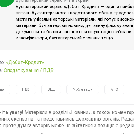
Бухгалтерський сервіс №1 в Україні
Бухгалтерський сервіс «Дебет-Кредит» — один з найбільш
питань бухгалтерського і податкового обліку, трудового
містить унікальні авторські матеріали, які готує високо
матеріали: бухгалтерські новини, детальну фахову аналі
документи та бланки звітності, консультації і вебінари 
класифікатори, бухгалтерський словник тощо.
ло:
«Дебет-Кредит»
а:
Оподаткування
/
ПДВ
ця
ПДВ
ЗЕД
Мобілізація
АТО
іть увагу!
Матеріали в розділі «Новини», а також коментар
нніх експертів та представників державних органів. Редак
, проте думка авторів може не збігатися з позицією редакц