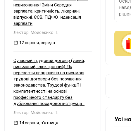
Оскі
невиконання! Зміни Середня
наве
зарплата: критичність, лікарняні,
рішен
відпускні. ЄСВ, ПДФО, індексація
зарплати
Лектор: Мойсеєнко Т.
12 серпня, середа
Сучасний трудовий договір (усний,
письмовий, електронний). Як
перевести працівників на письмові
трудові договори без порушення
законодавства. Трудові функції і
компетентності на основі
професійного стандарту без
дублювання посадової інструкції...
Лектор: Мойсеєнко Т.
Усі н
14 серпня, пʼятниця