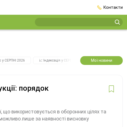
Контакти
Мої новини
є у СЕРПНІ 2026
📈 Індексація у СЕРПНІ
2️⃣0️⃣2️⃣7️⃣ Усі ключові
кції: порядок
ї, що використовується в оборонних цілях та
 можливо лише за наявності висновку