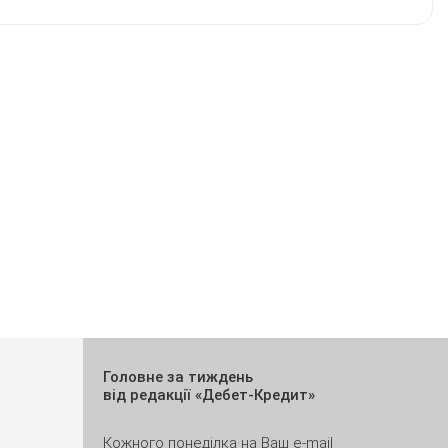
Головне за тиждень
від редакції «Дебет-Кредит»
Кожного понеділка на Ваш e-mail