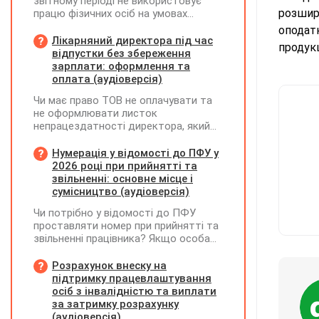
звітному періоді не використовує
розшире
працю фізичних осіб на умовах
трудового договору (контракту) або
оподатк
на інших умовах, передбачених
Лікарняний директора під час
продук
законодавством, Додаток Д1/
відпустки без збереження
Додаток ФІЗ-Д1 за відповідний
зарплати: оформлення та
період не подається
оплата (аудіоверсія)
Чи має право ТОВ не оплачувати та
не оформлювати листок
непрацездатності директора, який
перебуває у відпустці без
збереження заробітної плати під час
Нумерація у відомості до ПФУ у
призупинення діяльності
2026 році при прийнятті та
підприємства?
звільненні: основне місце і
сумісництво (аудіоверсія)
Чи потрібно у відомості до ПФУ
проставляти номер при прийнятті та
звільненні працівника? Якщо особа
одночасно працювала за основним
місцем роботи та за сумісництвом,
Розрахунок внеску на
чи рахується це як два роботодавці?
підтримку працевлаштування
осіб з інвалідністю та виплати
за затримку розрахунку
(аудіоверсія)