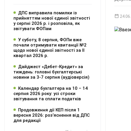
ДПС виправила помилки із
24.06
прийняттям нової єдиної звітності
у серпні 2026 р. і розповіла, як
звітувати ФОПам
У суботу, 8 серпня, ФОПи вже
почали отримувати квитанції №2
щодо нової єдиної звітності за ІІ
квартал 2026 р.
Дайджест «Дебет-Кредит» за
тиждень: головні бухгалтерські
новини за 3-7 серпня (аудіоверсія)
Календар бухгалтера на 10 – 14
серпня 2026 року: усі строки
звітування та сплати податків
Продовження дії КЕП після 1
вересня 2026: розʼяснення від ДПС
для редакції