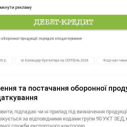
мкнути рекламу
 оборонної продукції: порядок оподаткування
26 р.
📅 Календар бухгалтера на СЕРПЕНЬ 2026
☀️Що нас чека
ення та постачання оборонної проду
даткування
вити, підпадає чи ні прилад під визначення продукці
ікується за відповідними кодами групи 90 УКТ ЗЕД,
вної служби експортного контролю