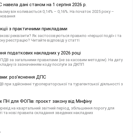
 навела дані станом на 1 серпня 2026 р.
ьому він коливається 0,14% – 0,16%. На початок 2025 року –
арювання
дакції з практичними прикладами
кові реквізити? Як застосовуються правило «першої події» і та
ну реєстрацію? Читайте відповіді у статті
ння податкових накладних у 2026 році
 ПДВ за загальними правилами (не за касовим методом). На дату
кладну із зазначенням коду послуги за ДКПП
ами: роз'яснення ДПС
 при здійсненні туроператорської та турагентської діяльності з
 ПН для ФОПів: проєкт закону від Мінфіну
ехід на квартальний звітний період, збільшення порогу для
ті та нові правила складання зведених накладних