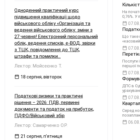
Кількіс
Одноденний практичний курс
На почат
підвищення кваліфікації щодо
0,76%. У
військового обліку «Організація та
07.08
Податко
ведення військового обліку: зміни з
27 червня! Електронний персональний
Що таке 
«касовий
облік, ведення списків, е-ВОД, звірки
07.08
з ТЦК, повідомлення до ТЦК,
Перетік
штрафи та помилки...
Послуги 
Лектор: Мойсеєнко Т.
першої п
07.08
18 серпня, вівторок
Формува
ДПС в Од
урахуван
Податкові ризики та практичні
07.08
рішення – 2026: ПДВ, первинні
Квартал
документи та податок на прибуток,
Серед но
ПДФО/Військовий збір
позаплан
06.08
Лектор: Самарченко О.Р.
21 серпня, пʼятниця