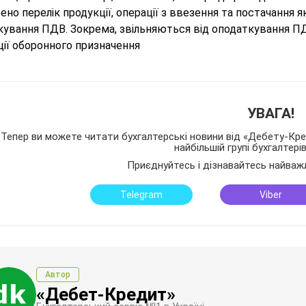
но перелік продукції, операції з ввезення та постачання як
ування ПДВ. Зокрема, звільняються від оподаткування ПДВ
ції оборонного призначення
УВАГА!
Тепер ви можете читати бухгалтерські новини від «Дебету-Кред
найбільшій групі бухгалтері
Приєднуйтесь і дізнавайтесь найваж
Telegram
Viber
Автор
«Дебет-Кредит»