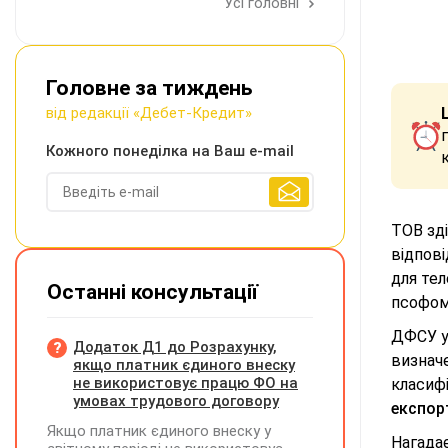
Усі головні
Головне за тиждень
від редакції «Дебет-Кредит»
Кожного понеділка на Ваш e-mail
ТОВ зді
відпові
для тел
Останні консультації
псофом
ДФСУ у 
Додаток Д1 до Розрахунку,
визнач
якщо платник єдиного внеску
не використовує працю ФО на
класиф
умовах трудового договору
експор
Якщо платник єдиного внеску у
Нагадає