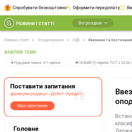
Спробувати безкоштовно
Оформити передплату
Ви
Новини і статті
Всі розділи
Новини і статті
Оподаткування
ПДВ
Ввезення та постачання
ВАЖЛИВІ ТЕМИ
🔉Підсумки тижня. 3-7 серпня
💔 НОВИЙ (!) перелік ТОТ з 24.06.
Поставити запитання
Ввез
фахівцям редакції «Дебет-Кредит»
опо
Моє запитання
Встано
класиф
Головне
Держа