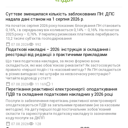
Суттєве зменшилася кількість заблокованих ПН: ДПС
надала дані станом на 1 серпня 2026 р.
На початок серпня 2026 року показник блокування ПН становить
0,16%, і в середньому він коливається 0,14% – 0,16%. На початок
2025 року – 0,76%. У переліку ризикових платників перебувають
13,2 тисячі суб’єктів господарювання
07.08.2026
992
Податкові накладні – 2026: інструкція зі складання і
реєстрації від редакції з практичними прикладами
Що таке податкова накладна, за якою формою вона
складається, які має обов’язкові реквізити? Як застосовуються
правило «першої події» і та «касовий метод»? Як ПН складається
в різних випадках і які штрафи за несвоєчасну реєстрацію?
Читайте відповіді у статті
07.08.2026
11 169
1
Перетікання реактивної електроенергії: оподаткування
ПДВ та складання податкових накладних у 2026 році
Послуги із забезпечення перетікань реактивної електроенергії
оподатковуються ПДВ за загальними правилами (не за касовим
методом). На дату першої події постачальник зобов'язаний
скласти та зареєструвати податкову накладну із зазначенням
коду послуги за ДКПП
07.08.2026
128