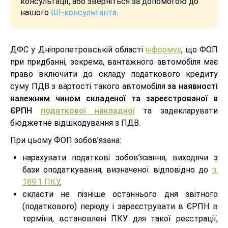
консультації, або зверніться за допомогою до
нашого
ШІ-консультанта
.
ДФС у Дніпропетровській області
інформує
, що ФОП
при придбанні, зокрема, вантажного автомобіля має
право включити до складу податкового кредиту
суму ПДВ з вартості такого автомобіля
за наявності
належним чином складеної та зареєстрованої в
ЄРПН
податкової накладної
та задекларувати
бюджетне відшкодування з ПДВ.
При цьому ФОП зобов’язана:
нарахувати податкові зобов’язання, виходячи з
бази оподаткування, визначеної відповідно до
п.
189.1 ПКУ
,
скласти не пізніше останнього дня звітного
(податкового) періоду і зареєструвати в ЄРПН в
терміни, встановлені ПКУ для такої реєстрації,