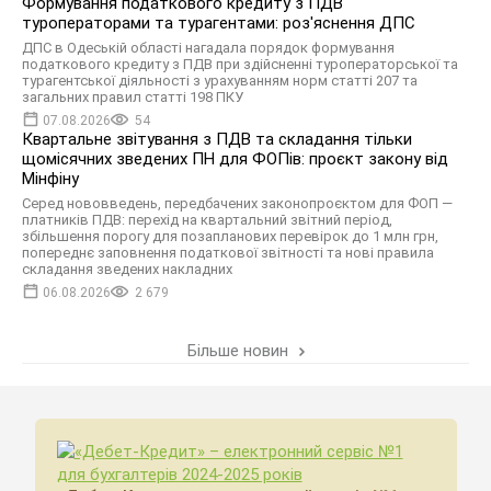
Формування податкового кредиту з ПДВ
туроператорами та турагентами: роз'яснення ДПС
ДПС в Одеській області нагадала порядок формування
податкового кредиту з ПДВ при здійсненні туроператорської та
турагентської діяльності з урахуванням норм статті 207 та
загальних правил статті 198 ПКУ
07.08.2026
54
Квартальне звітування з ПДВ та складання тільки
щомісячних зведених ПН для ФОПів: проєкт закону від
Мінфіну
Серед нововведень, передбачених законопроєктом для ФОП —
платників ПДВ: перехід на квартальний звітний період,
збільшення порогу для позапланових перевірок до 1 млн грн,
попереднє заповнення податкової звітності та нові правила
складання зведених накладних
06.08.2026
2 679
Більше новин