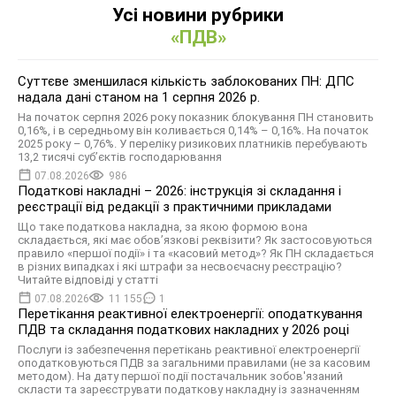
Усі новини рубрики
«ПДВ»
Суттєве зменшилася кількість заблокованих ПН: ДПС
надала дані станом на 1 серпня 2026 р.
На початок серпня 2026 року показник блокування ПН становить
0,16%, і в середньому він коливається 0,14% – 0,16%. На початок
2025 року – 0,76%. У переліку ризикових платників перебувають
13,2 тисячі суб’єктів господарювання
07.08.2026
986
Податкові накладні – 2026: інструкція зі складання і
реєстрації від редакції з практичними прикладами
Що таке податкова накладна, за якою формою вона
складається, які має обов’язкові реквізити? Як застосовуються
правило «першої події» і та «касовий метод»? Як ПН складається
в різних випадках і які штрафи за несвоєчасну реєстрацію?
Читайте відповіді у статті
07.08.2026
11 155
1
Перетікання реактивної електроенергії: оподаткування
ПДВ та складання податкових накладних у 2026 році
Послуги із забезпечення перетікань реактивної електроенергії
оподатковуються ПДВ за загальними правилами (не за касовим
методом). На дату першої події постачальник зобов'язаний
скласти та зареєструвати податкову накладну із зазначенням