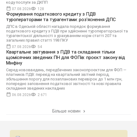
коду послуги за ДКПП
07.08.2026
128
Формування податкового кредиту з ПДВ
туроператорами та турагентами: роз'яснення ДПС
ДПС в Одеській області нагадала порядок формування
податкового кредиту з ПДВ при здійсненні туроператорської та
турагентської діяльності з урахуванням норм статті 207 та
загальних правил статті 198 ПКУ
07.08.2026
54
Квартальне звітування з ПДВ та складання тільки
щомісячних зведених ПН для ФОПів: проєкт закону від
Мінфіну
Серед нововведень, передбачених законопроєктом для ФОП —
платників ПДВ: перехід на квартальний звітний період,
збільшення порогу для позапланових перевірок до 1 млн грн,
попереднє заповнення податкової звітності та нові правила
складання зведених накладних
06.08.2026
2 671
Більше новин