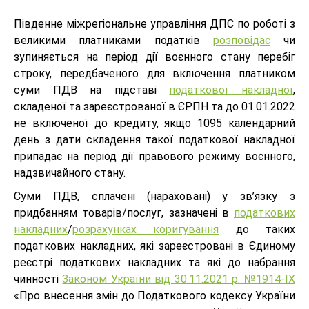
Південне міжрегіональне управління ДПС по роботі з
великими платниками податків
розповідає
чи
зупиняється на період дії воєнного стану перебіг
строку, передбаченого для включення платником
суми ПДВ на підставі
податкової накладної
,
складеної та зареєстрованої в ЄРПН та до 01.01.2022
не включеної до кредиту, якщо 1095 календарний
день з дати складення такої податкової накладної
припадає на період дії правового режиму воєнного,
надзвичайного стану.
Суми ПДВ, сплачені (нараховані) у зв’язку з
придбанням товарів/послуг, зазначені в
податкових
накладних
/
розрахунках коригування
до таких
податкових накладних, які зареєстровані в Єдиному
реєстрі податкових накладних та які до набрання
чинності
Законом України від 30.11.2021 р. №1914-IX
«Про внесення змін до Податкового кодексу України