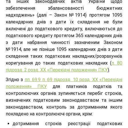
та інших законодавчих актів України щодо
забезпечення збалансованості бюджетних
надходжень» (далі – Закон №1914) протягом 1095
календарних днів з дати їх складення не були
включені до податкового кредиту, включаються до
податкового кредиту протягом 365 календарних днів
з дати набрання чинності зазначеним Законом
№1914, але не пізніше 1095 календарних днів з дати
складення таких податкових накладних/розрахунків
коригування до таких податкових накладних (
п. 80
підрозд. 2 розд. ХХ «Перехідні положення» ПКУ
).
Згідно з
пп. 69.9 п. 69 підрозд. 10 розд. ХХ «Перехідні
положення» ПКУ
для платників податків та
контролюючих органів зупиняється перебіг строків,
визначених податковим законодавством та іншим
законодавством, контроль за дотриманням якого
покладено на контролюючі органи, крім:
дотримання строків реєстрації податкових