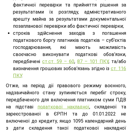
фактичної перевірки та прийняття рішення за
результатами їх розгляду, адміністративного
арешту майна за результатами документальної
позапланової перевірки або фактичної перевірки;
строків здійснення заходів з погашення
податкового боргу платників податків – суб’єктів
господарювання, які мають можливість
своєчасно виконувати податкові обов’язки,
передбачені
ст.ст. 59 – 60
,
87 – 101 ПКУ
, та/або
визначення грошових зобов’язань згідно із
ст. 116
ПКУ
.
Отже, на період дії правового режиму воєнного,
надзвичайного стану зупиняється перебіг строку,
передбаченого для включення платником суми ПДВ
на підставі
податкової накладної
, складеної та
зареєстрованої в ЄРПН та до 01.01.2022 не
включеної до кредиту, якщо 1095 календарний день
з дати складення такої податкової накладної