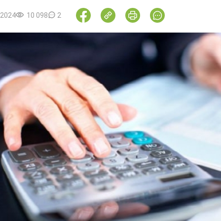
.2024
10 098
2