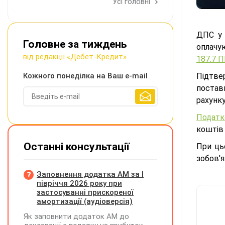
Усі головні
ДПС у 
Головне за тиждень
оплачу
від редакції «Дебет-Кредит»
187.7 П
Кожного понеділка на Ваш e-mail
Підтве
постав
рахунк
Податк
коштів 
Останні консультації
При ць
зобов'я
Заповнення додатка АМ за І
півріччя 2026 року при
застосуванні прискореної
амортизації (аудіоверсія)
Як заповнити додаток АМ до