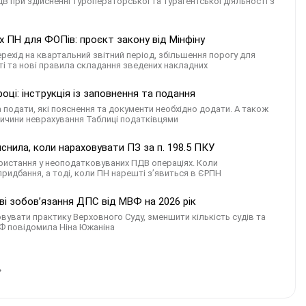
 при здійсненні туроператорської та турагентської діяльності з
 ПН для ФОПів: проєкт закону від Мінфіну
ехід на квартальний звітний період, збільшення порогу для
ті та нові правила складання зведених накладних
ці: інструкція із заповнення та подання
а подати, які пояснення та документи необхідно додати. А також
ричини неврахування Таблиці податківцями
снила, коли нараховувати ПЗ за п. 198.5 ПКУ
ористання у неоподатковуваних ПДВ операціях. Коли
придбання, а тоді, коли ПН нарешті з’явиться в ЄРПН
ві зобов’язання ДПС від МВФ на 2026 рік
овувати практику Верховного Суду, зменшити кількість судів та
ВФ повідомила Ніна Южаніна