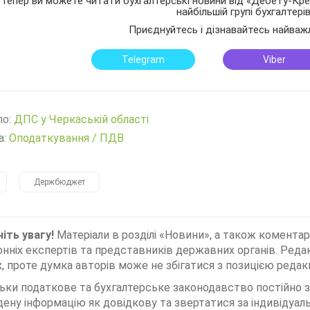
Тепер ви можете читати бухгалтерські новини від «Дебету-Кред
найбільшій групі бухгалтері
Приєднуйтесь і дізнавайтесь найваж
Telegram
Viber
ло:
ДПС у Черкаській області
а:
Оподаткування
/
ПДВ
Держбюджет
іть увагу!
Матеріали в розділі «Новини», а також коментар
нніх експертів та представників державних органів. Редак
, проте думка авторів може не збігатися з позицією редакц
льки податкове та бухгалтерське законодавство постійно
дену інформацію як довідкову та звертатися за індивідуа