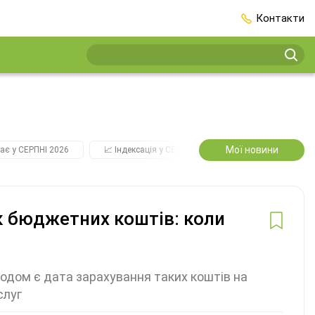
Контакти
Мої новини
ає у СЕРПНІ 2026
📈 Індексація у СЕРПНІ
2️⃣0️⃣2️⃣7️⃣ Усі ключо
к бюджетних коштів: коли
одом є дата зарахування таких коштів на
слуг