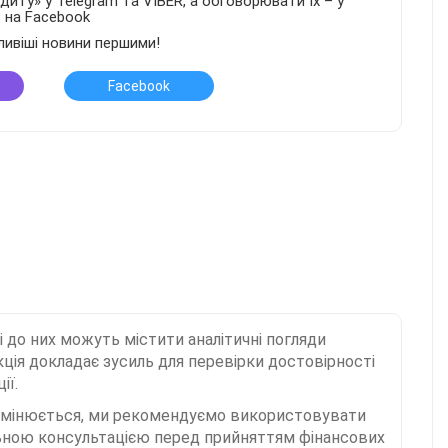
иту» у Telegram та VIBER, а обговорювати їх – у
в на Facebook
ливіші новини першими!
Facebook
і до них можуть містити аналітичні погляди
ція докладає зусиль для перевірки достовірності
ії.
 змінюється, ми рекомендуємо використовувати
льною консультацією перед прийняттям фінансових