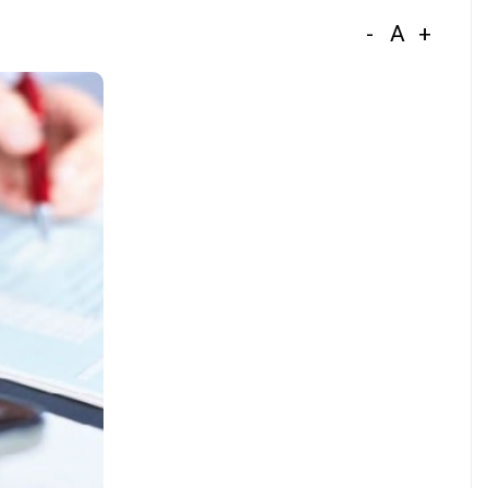
-
A
+