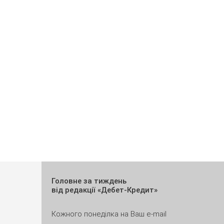
Головне за тиждень
від редакції «Дебет-Кредит»
Кожного понеділка на Ваш e-mail