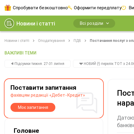
Спробувати безкоштовно
Оформити передплату
Ви
Новини і статті
Всі розділи
Новини і статті
Оподаткування
ПДВ
Постачання послуг з о
ВАЖЛИВІ ТЕМИ
🔉Підсумки тижня. 27-31 липня
💔 НОВИЙ (!) перелік ТОТ з 24.06
Поставити запитання
Пост
фахівцям редакції «Дебет-Кредит»
нар
Моє запитання
Датою 
банків
Головне