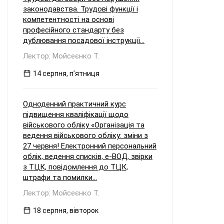
законодавства. Трудові функції і
компетентності на основі
професійного стандарту без
дублювання посадової інструкції...
Лектор: Мойсеєнко Т.
14 серпня, пʼятниця
Одноденний практичний курс
підвищення кваліфікації щодо
військового обліку «Організація та
ведення військового обліку: зміни з
27 червня! Електронний персональний
облік, ведення списків, е-ВОД, звірки
з ТЦК, повідомлення до ТЦК,
штрафи та помилки...
Лектор: Мойсеєнко Т.
18 серпня, вівторок