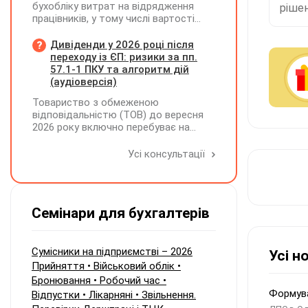
бухобліку витрат на відрядження
рішен
працівників, у тому числі вартості
проживання в готелі, яке сплачено з
карткового рахунку працівника та
Дивіденди у 2026 році після
підтвердження таких операцій
переходу із ЄП: ризики за пп.
первинними документами, належать
57.1-1 ПКУ та алгоритм дій
до компетенції Мінфіну
(аудіоверсія)
Товариство з обмеженою
відповідальністю (ТОВ) до вересня
2026 року включно перебуває на
спрощеній системі оподаткування
(єдиний податок, 3 група, ставка 5%,
Усі консультації
неплатник ПДВ). З 1 жовтня 2026
року підприємство переходить на
загальну систему оподаткування
(стає платником податку на
Семінари для бухгалтерів
прибуток). За результатами
діяльності у періоді 2024–2025 років
(під час перебування на спрощеній
системі) підприємство отримало
Сумісники на підприємстві – 2026
Усі н
чистий прибуток, сума
Прийняття • Військовий облік •
нерозподіленого прибутку в балансі
Бронювання • Робочий час •
становить 18 млн грн. Наприкінці
Формува
Відпустки • Лікарняні • Звільнення.
2026 року (вже після переходу на