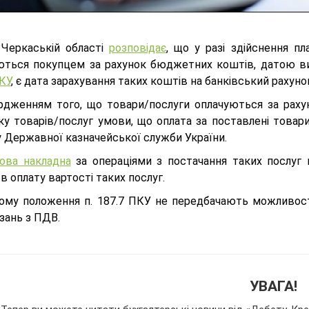
Черкаській області
розповідає
, що у разі здійснення пл
ються покупцем за рахунок бюджетних коштів, датою ви
КУ
, є дата зарахування таких коштів на банківський рахун
рдженням того, що товари/послуги оплачуються за рахун
ку товарів/послуг умови, що оплата за поставлені товар
у Державної казначейської служби України.
ова накладна
за операціями з постачання таких послуг 
в оплату вартості таких послуг.
ому положення п. 187.7 ПКУ не передбачають можливост
зань з ПДВ.
УВАГА!