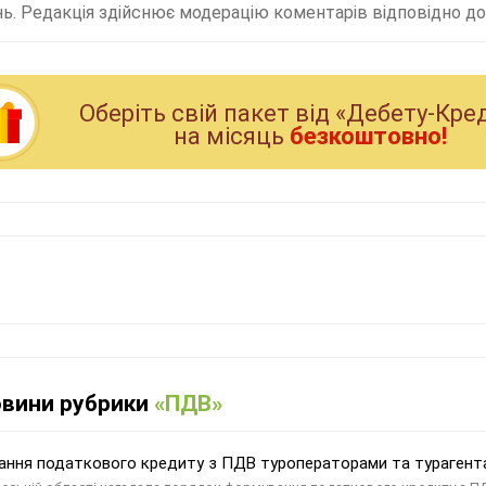
ь. Редакція здійснює модерацію коментарів відповідно до 
Оберiть свiй пакет вiд «Дебету-Кре
на мiсяць
безкоштовно!
овини рубрики
«ПДВ»
ння податкового кредиту з ПДВ туроператорами та турагент