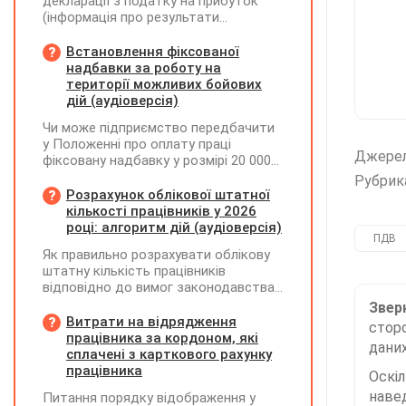
декларації з податку на прибуток
(інформація про результати
амортизації за І півріччя 2026 року)?
Чи потрібно для цього брати дані
Встановлення фіксованої
станом на 01.01.2026 р.? Якщо до
надбавки за роботу на
окремих верстатів групи 4
території можливих бойових
застосовується прискорена
дій (аудіоверсія)
амортизація, чи потрібно зазначати
Чи може підприємство передбачити
вартість усіх таких верстатів на
у Положенні про оплату праці
початок і кінець звітного періоду?
Джере
фіксовану надбавку у розмірі 20 000
При цьому щодо частини верстатів
грн за роботу на території можливих
рішення про застосування
Рубрик
бойових дій, якщо для окремих
Розрахунок облікової штатної
прискореної амортизації прийнято з
посад вона перевищуватиме 50%
кількості працівників у 2026
01.01.2025 р., а щодо інших — з
посадового окладу?
році: алгоритм дій (аудіоверсія)
01.01.2026 р.
ПДВ
Як правильно розрахувати облікову
штатну кількість працівників
відповідно до вимог законодавства
у 2026 році?
Зверн
Витрати на відрядження
сторо
працівника за кордоном, які
даних
сплачені з карткового рахунку
працівника
Оскі
наве
Питання порядку відображення у