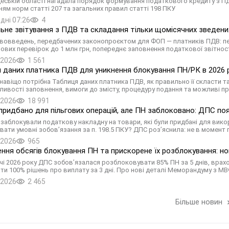
еській області нагадала порядок формування податкового кредиту з ПДВ
ням норм статті 207 та загальних правил статті 198 ПКУ
дні 07:26
4
ьне звітування з ПДВ та складання тільки щомісячних зведених
вовведень, передбачених законопроєктом для ФОП — платників ПДВ: пер
ових перевірок до 1 млн грн, попереднє заповнення податкової звітнос
.2026
1 561
 даних платника ПДВ для уникнення блокування ПН/РК в 2026 ро
 навіщо потрібна Таблиця даних платника ПДВ, як правильно її скласти т
ливості заповнення, вимоги до змісту, процедуру подання та можливі п
.2026
18 991
придбано для пільгових операцій, але ПН заблоковано: ДПС поя
: заблокували податкову накладну на товари, які були придбані для вик
вати умовні зобов’язання за п. 198.5 ПКУ? ДПС роз’яснила: не в момент 
.2026
965
ння обсягів блокування ПН та прискорене їх розблокування: но
річчі 2026 року ДПС зобов’язалася розблоковувати 85% ПН за 5 днів, врах
ти 100% рішень про виплату за 3 дні. Про нові деталі Меморандуму з М
.2026
2 465
Більше новин