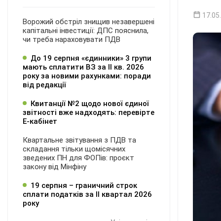
17.05
Ворожий обстріл знищив незавершені
капітальні інвестиції: ДПС пояснила,
чи треба нараховувати ПДВ
До 19 серпня «єдинники» 3 групи
мають сплатити ВЗ за ІІ кв. 2026
року за новими рахунками: поради
від редакції
Квитанції №2 щодо нової єдиної
звітності вже надходять: перевірте
Е-кабінет
Квартальне звітування з ПДВ та
складання тільки щомісячних
зведених ПН для ФОПів: проєкт
закону від Мінфіну
19 серпня – граничний строк
сплати податків за ІI квартал 2026
року