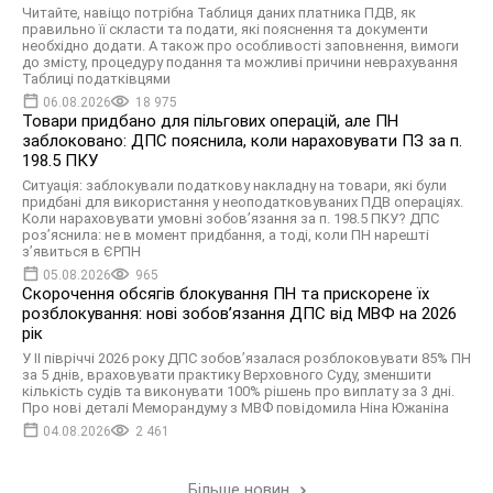
Читайте, навіщо потрібна Таблиця даних платника ПДВ, як
правильно її скласти та подати, які пояснення та документи
необхідно додати. А також про особливості заповнення, вимоги
до змісту, процедуру подання та можливі причини неврахування
Таблиці податківцями
06.08.2026
18 975
Товари придбано для пільгових операцій, але ПН
заблоковано: ДПС пояснила, коли нараховувати ПЗ за п.
198.5 ПКУ
Ситуація: заблокували податкову накладну на товари, які були
придбані для використання у неоподатковуваних ПДВ операціях.
Коли нараховувати умовні зобов’язання за п. 198.5 ПКУ? ДПС
роз’яснила: не в момент придбання, а тоді, коли ПН нарешті
з’явиться в ЄРПН
05.08.2026
965
Скорочення обсягів блокування ПН та прискорене їх
розблокування: нові зобов’язання ДПС від МВФ на 2026
рік
У II півріччі 2026 року ДПС зобов’язалася розблоковувати 85% ПН
за 5 днів, враховувати практику Верховного Суду, зменшити
кількість судів та виконувати 100% рішень про виплату за 3 дні.
Про нові деталі Меморандуму з МВФ повідомила Ніна Южаніна
04.08.2026
2 461
Більше новин