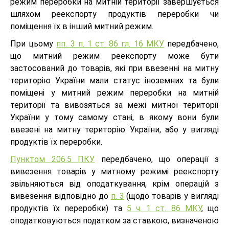
режим переробки на митній території завершується
шляхом реекспорту продуктів переробки чи
поміщення їх в інший митний режим.
При цьому
пп. 3 п. 1 ст. 86 гл. 16 МКУ
передбачено,
що митний режим реекспорту може бути
застосований до товарів, які при ввезенні на митну
територію України мали статус іноземних та були
поміщені у митний режим переробки на митній
території та вивозяться за межі митної території
України у тому самому стані, в якому вони були
ввезені на митну територію України, або у вигляді
продуктів їх переробки.
Пунктом 206.5 ПКУ
передбачено, що операції з
вивезення товарів у митному режимі реекспорту
звільняються від оподаткування, крім операцій з
вивезення відповідно до
п. 3
(щодо товарів у вигляді
продуктів їх переробки) та
5 ч. 1 ст. 86 МКУ
, що
оподатковуються податком за ставкою, визначеною