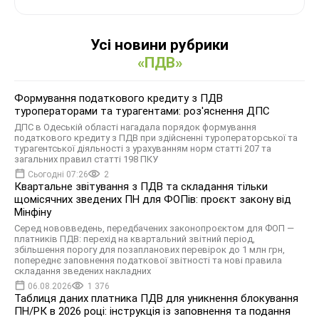
Усі новини рубрики
«ПДВ»
Формування податкового кредиту з ПДВ
туроператорами та турагентами: роз'яснення ДПС
ДПС в Одеській області нагадала порядок формування
податкового кредиту з ПДВ при здійсненні туроператорської та
турагентської діяльності з урахуванням норм статті 207 та
загальних правил статті 198 ПКУ
Сьогодні 07:26
2
Квартальне звітування з ПДВ та складання тільки
щомісячних зведених ПН для ФОПів: проєкт закону від
Мінфіну
Серед нововведень, передбачених законопроєктом для ФОП —
платників ПДВ: перехід на квартальний звітний період,
збільшення порогу для позапланових перевірок до 1 млн грн,
попереднє заповнення податкової звітності та нові правила
складання зведених накладних
06.08.2026
1 376
Таблиця даних платника ПДВ для уникнення блокування
ПН/РК в 2026 році: інструкція із заповнення та подання