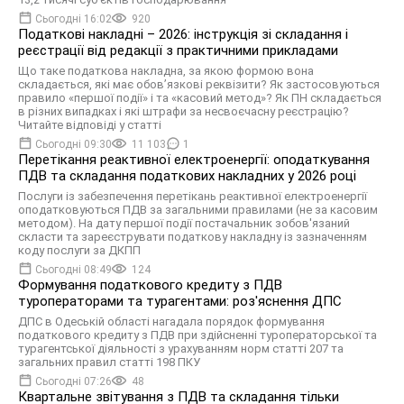
Сьогодні 16:02
920
Податкові накладні – 2026: інструкція зі складання і
реєстрації від редакції з практичними прикладами
Що таке податкова накладна, за якою формою вона
складається, які має обов’язкові реквізити? Як застосовуються
правило «першої події» і та «касовий метод»? Як ПН складається
в різних випадках і які штрафи за несвоєчасну реєстрацію?
Читайте відповіді у статті
Сьогодні 09:30
11 103
1
Перетікання реактивної електроенергії: оподаткування
ПДВ та складання податкових накладних у 2026 році
Послуги із забезпечення перетікань реактивної електроенергії
оподатковуються ПДВ за загальними правилами (не за касовим
методом). На дату першої події постачальник зобов'язаний
скласти та зареєструвати податкову накладну із зазначенням
коду послуги за ДКПП
Сьогодні 08:49
124
Формування податкового кредиту з ПДВ
туроператорами та турагентами: роз'яснення ДПС
ДПС в Одеській області нагадала порядок формування
податкового кредиту з ПДВ при здійсненні туроператорської та
турагентської діяльності з урахуванням норм статті 207 та
загальних правил статті 198 ПКУ
Сьогодні 07:26
48
Квартальне звітування з ПДВ та складання тільки