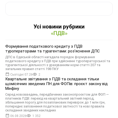
Усі новини рубрики
«ПДВ»
Формування податкового кредиту з ПДВ
туроператорами та турагентами: роз'яснення ДПС
ДПС в Одеській області нагадала порядок формування
податкового кредиту з ПДВ при здійсненні туроператорської та
турагентської діяльності з урахуванням норм статті 207 та
загальних правил статті 198 ПКУ
Сьогодні 07:26
2
Квартальне звітування з ПДВ та складання тільки
щомісячних зведених ПН для ФОПів: проєкт закону від
Мінфіну
Серед нововведень, передбачених законопроєктом для ФОП —
платників ПДВ: перехід на квартальний звітний період,
збільшення порогу для позапланових перевірок до 1 млн грн,
попереднє заповнення податкової звітності та нові правила
складання зведених накладних
06.08.2026
1 352