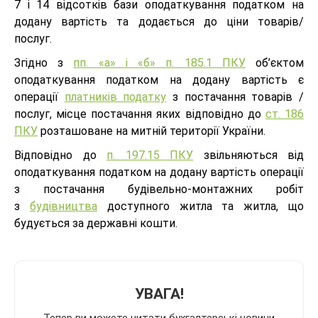
7 і 14 відсотків бази оподаткування податком на
додану вартість та додається до ціни товарів/
послуг.
Згідно з
пп. «а» і «б» п. 185.1 ПКУ
об’єктом
оподаткування податком на додану вартість є
операції
платників податку
з постачання товарів /
послуг, місце постачання яких відповідно до
ст. 186
ПКУ
розташоване на митній території України.
Відповідно до
п. 197.15 ПКУ
звільняються від
оподаткування податком на додану вартість операції
з постачання будівельно-монтажних робіт
з
будівництва
доступного житла та житла, що
будується за державні кошти.
УВАГА!