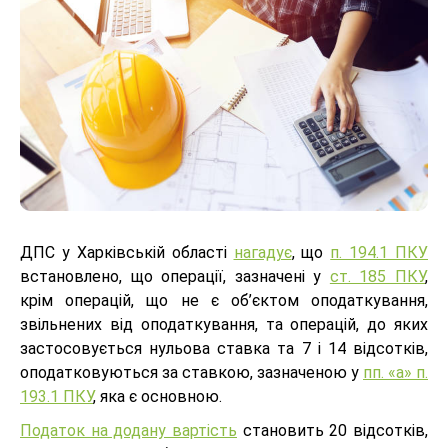
ДПС у Харківській області
нагадує
, що
п. 194.1 ПКУ
встановлено, що операції, зазначені у
ст. 185 ПКУ
,
крім операцій, що не є об’єктом оподаткування,
звільнених від оподаткування, та операцій, до яких
застосовується нульова ставка та 7 і 14 відсотків,
оподатковуються за ставкою, зазначеною у
пп. «а» п.
193.1 ПКУ
, яка є основною.
Податок на додану вартість
становить 20 відсотків,