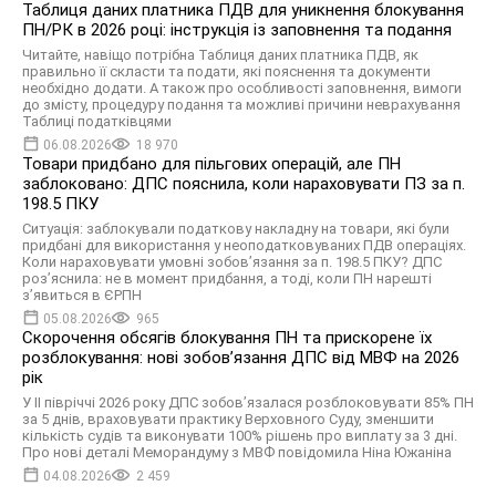
Таблиця даних платника ПДВ для уникнення блокування
ПН/РК в 2026 році: інструкція із заповнення та подання
Читайте, навіщо потрібна Таблиця даних платника ПДВ, як
правильно її скласти та подати, які пояснення та документи
необхідно додати. А також про особливості заповнення, вимоги
до змісту, процедуру подання та можливі причини неврахування
Таблиці податківцями
06.08.2026
18 970
Товари придбано для пільгових операцій, але ПН
заблоковано: ДПС пояснила, коли нараховувати ПЗ за п.
198.5 ПКУ
Ситуація: заблокували податкову накладну на товари, які були
придбані для використання у неоподатковуваних ПДВ операціях.
Коли нараховувати умовні зобов’язання за п. 198.5 ПКУ? ДПС
роз’яснила: не в момент придбання, а тоді, коли ПН нарешті
з’явиться в ЄРПН
05.08.2026
965
Скорочення обсягів блокування ПН та прискорене їх
розблокування: нові зобов’язання ДПС від МВФ на 2026
рік
У II півріччі 2026 року ДПС зобов’язалася розблоковувати 85% ПН
за 5 днів, враховувати практику Верховного Суду, зменшити
кількість судів та виконувати 100% рішень про виплату за 3 дні.
Про нові деталі Меморандуму з МВФ повідомила Ніна Южаніна
04.08.2026
2 459