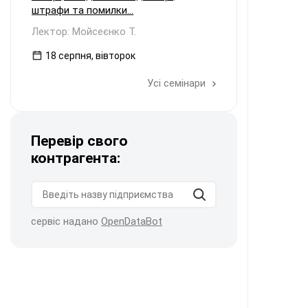
штрафи та помилки...
Лектор: Мойсеєнко Т.
18 серпня, вівторок
Усі семінари
Перевір свого
контрагента:
сервіс надано
OpenDataBot