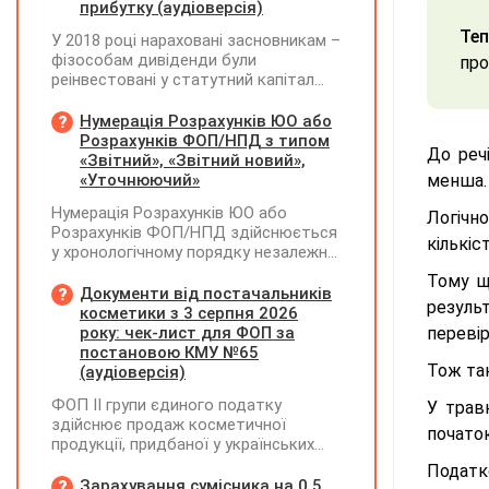
прибутку (аудіоверсія)
Теп
У 2018 році нараховані засновникам –
фізособам дивіденди були
про
реінвестовані у статутний капітал
без зміни часток, із них сплачено
ПДФО та ВЗ. Крім того, статутний
Нумерація Розрахунків ЮО або
капітал збільшувався за рахунок
Розрахунків ФОП/НПД з типом
До реч
нерозподіленого прибутку без
«Звітний», «Звітний новий»,
нарахування дивідендів. У 2026 році
«Уточнюючий»
менша. 
його планують зменшити та
Нумерація Розрахунків ЮО або
виплатити кошти засновникам. Чи
Логічно
Розрахунків ФОП/НПД здійснюється
потрібно утримувати ПДФО та ВЗ?
кількіс
у хронологічному порядку незалежно
від типу Розрахунків в межах одного
Тому щ
звітного (податкового) періоду та не
Документи від постачальників
резуль
продовжується в наступних
косметики з 3 серпня 2026
року: чек-лист для ФОП за
переві
постановою КМУ №65
Тож так
(аудіоверсія)
ФОП ІІ групи єдиного податку
У трав
здійснює продаж косметичної
почато
продукції, придбаної у українських
постачальників. Які саме документи
Податк
потрібно вимагати від
Зарахування сумісника на 0,5