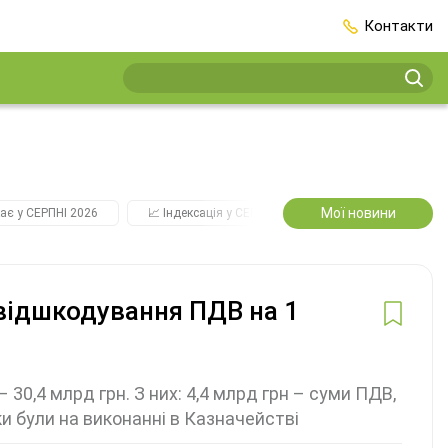
Контакти
Мої новини
ає у СЕРПНІ 2026
📈 Індексація у СЕРПНІ
2️⃣0️⃣2️⃣7️⃣ Усі ключо
відшкодування ПДВ на 1
 30,4 млрд грн. З них: 4,4 млрд грн – суми ПДВ,
ки були на виконанні в Казначействі