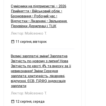
При цьому щодо частини верстатів
рішення про застосування
Сумісники на підприємстві – 2026
прискореної амортизації прийнято з
Прийняття • Військовий облік •
01.01.2025 р., а щодо інших — з
Бронювання • Робочий час •
01.01.2026 р.
Відпустки • Лікарняні • Звільнення.
Перевірки Держпраці і ТЦК
Лектор: Мойсеєнко Т.
11 серпня, вівторок
Великі зарплатні зміни! Зарплатна
Звітність по-новому з липня! Нова
Звітність по квоті 4% та внеску за її
невиконання! Зміни Середня
зарплата: критичність, лікарняні,
відпускні. ЄСВ, ПДФО, індексація
зарплати
Лектор: Мойсеєнко Т.
12 серпня, середа