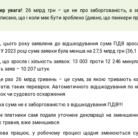
ер увага!:
26 млрд грн – це не про заборгованість, а з
писано, що і коли має бути зроблено (дивно, що панікери пр
і, цього року заявлена до відшкодування сума ПДВ зросл
У 2023 році сума заявки була менша на 27,5 млрд грн (36,1 
, що зросла і кількість заявок: 13 003 проти 12 246 минул
ть заяв – 10 207 штук.
е раз: 26 млрд гривень – це сума, за якою тривають ка
татів таких перевірок. Автоматичного відшкодування по н
рок чи судового оскарження.
а сума не є заборгованістю з відшкодування ПДВ!!!
ні платники самі подали уточнені декларації на зменшенн
к травня, вже зменшився.
ова працює, у робочому процесі щодня змінюються су