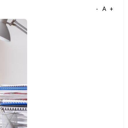
-
A
+