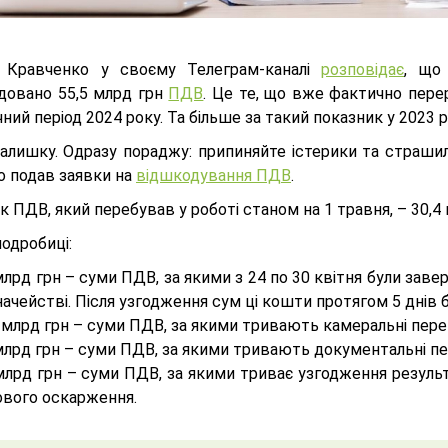
 Кравченко у своєму Телеграм-каналі
розповідає
, що
довано 55,5 млрд грн
ПДВ
. Це те, що вже фактично перер
чний період 2024 року. Та більше за такий показник у 2023 р
алишку. Одразу пораджу: припиняйте істерики та страшил
то подав заявки на
відшкодування ПДВ
.
 ПДВ, який перебував у роботі станом на 1 травня, – 30,4 
подробиці:
млрд грн – суми ПДВ, за якими з 24 по 30 квітня були зав
ачействі. Після узгодження сум ці кошти протягом 5 днів
 млрд грн – суми ПДВ, за якими тривають камеральні пере
млрд грн – суми ПДВ, за якими тривають документальні пе
млрд грн – суми ПДВ, за якими триває узгодження результ
ового оскарження.