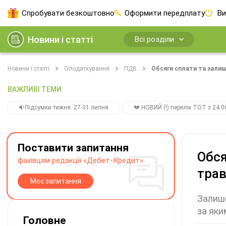
Спробувати безкоштовно
Оформити передплату
Ви
Новини і статті
Всі розділи
Новини і статті
Оподаткування
ПДВ
Обсяги сплати та залиш
ВАЖЛИВІ ТЕМИ
🔉Підсумки тижня. 27-31 липня
💔 НОВИЙ (!) перелік ТОТ з 24.06
Поставити запитання
Обся
фахівцям редакції «Дебет-Кредит»
трав
Моє запитання
Залишо
за яки
Головне