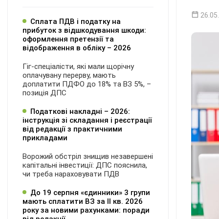
26.05
Сплата ПДВ і податку на
прибуток з відшкодування шкоди:
оформлення претензії та
відображення в обліку – 2026
Гіг-спеціалісти, які мали щорічну
оплачувану перерву, мають
доплатити ПДФО до 18% та ВЗ 5%, –
позиція ДПС
Податкові накладні – 2026:
інструкція зі складання і реєстрації
від редакції з практичними
прикладами
Ворожий обстріл знищив незавершені
капітальні інвестиції: ДПС пояснила,
чи треба нараховувати ПДВ
До 19 серпня «єдинники» 3 групи
мають сплатити ВЗ за ІІ кв. 2026
року за новими рахунками: поради