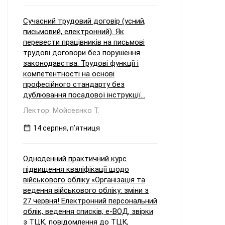
Сучасний трудовий договір (усний,
письмовий, електронний). Як
перевести працівників на письмові
трудові договори без порушення
законодавства. Трудові функції і
компетентності на основі
професійного стандарту без
дублювання посадової інструкції...
Лектор: Мойсеєнко Т.
14 серпня, пʼятниця
Одноденний практичний курс
підвищення кваліфікації щодо
військового обліку «Організація та
ведення військового обліку: зміни з
27 червня! Електронний персональний
облік, ведення списків, е-ВОД, звірки
з ТЦК, повідомлення до ТЦК,