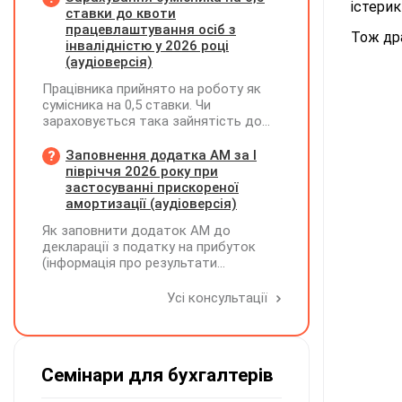
істерик
постачальника після 03.08.2026 року у
ставки до квоти
зв'язку з повним набранням чинності
працевлаштування осіб з
Тож др
Технічного регламенту на косметичну
інвалідністю у 2026 році
продукцію, затвердженого
(аудіоверсія)
постановою КМУ від 20.01.2021 р.
Працівника прийнято на роботу як
№65?
сумісника на 0,5 ставки. Чи
зараховується така зайнятість до
ліміту (квоти) з працевлаштування
осіб з інвалідністю відповідно до
Заповнення додатка АМ за І
вимог законодавства?
півріччя 2026 року при
застосуванні прискореної
амортизації (аудіоверсія)
Як заповнити додаток АМ до
декларації з податку на прибуток
(інформація про результати
амортизації за І півріччя 2026 року)?
Чи потрібно для цього брати дані
Усі консультації
станом на 01.01.2026 р.? Якщо до
окремих верстатів групи 4
застосовується прискорена
амортизація, чи потрібно зазначати
Семінари для бухгалтерів
вартість усіх таких верстатів на
початок і кінець звітного періоду?