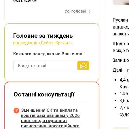
від редакції
Усі головні
Руслан
відшко
аналогі
Головне за тиждень
від редакції «Дебет-Кредит»
Щодо з
всіх, х
Кожного понеділка на Ваш e-mail
Залишок
Далі – 
4,4 
Казн
Останні консультації
14,5
3,6 
7,7 
Зменшення СК та виплата
суд
коштів засновникам у 2026
році: оподаткування і
визначення інвестиційного