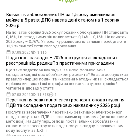
Кількість заблокованих ПН за 1,5 року зменшилася
майже в 5 разів: ДПС навела дані станом на 1 серпня
2026 р.
На початок серпня 2026 року показник блокування ПН становить
0,16%, і в середньому він коливається 0,14% – 0,16%. На початок
2025 року – 0,76%. У переліку ризикових платників перебувають
13,2 тисячі суб’єктів господарювання
07.08.2026
1 116
Податкові накладні – 2026: інструкція зі складання і
реєстрації від редакції з практичними прикладами
Що таке податкова накладна, за якою формою вона
складається, які має обов’язкові реквізити? Як застосовуються
правило «першої події» і та «касовий метод»? Як ПН складається
в різних випадках і які штрафи за несвоєчасну реєстрацію?
Читайте відповіді у статті
07.08.2026
11 318
1
Перетікання реактивної електроенергії: оподаткування
ПДВ та складання податкових накладних у 2026 році
Послуги із забезпечення перетікань реактивної електроенергії
оподатковуються ПДВ за загальними правилами (не за касовим
методом). На дату першої події постачальник зобов'язаний
скласти та зареєструвати податкову накладну із зазначенням
коду послуги за ДКПП