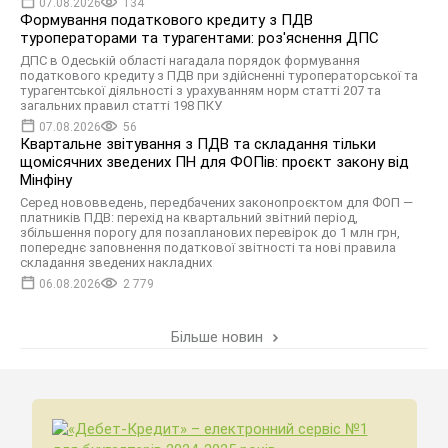
07.08.2026
134
Формування податкового кредиту з ПДВ
туроператорами та турагентами: роз'яснення ДПС
ДПС в Одеській області нагадала порядок формування
податкового кредиту з ПДВ при здійсненні туроператорської та
турагентської діяльності з урахуванням норм статті 207 та
загальних правил статті 198 ПКУ
07.08.2026
56
Квартальне звітування з ПДВ та складання тільки
щомісячних зведених ПН для ФОПів: проєкт закону від
Мінфіну
Серед нововведень, передбачених законопроєктом для ФОП —
платників ПДВ: перехід на квартальний звітний період,
збільшення порогу для позапланових перевірок до 1 млн грн,
попереднє заповнення податкової звітності та нові правила
складання зведених накладних
06.08.2026
2 779
Більше новин