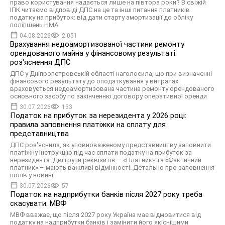
право користування надається лише на півтора роки? В свіжій
ІПК читаємо відповіді ДПС на це та інші питання платників
податку на прибуток: від дати старту амортизації до обліку
поліпшень НМА
04.08.2026
2 051
Врахування недоамортизованої частини ремонту
орендованого майна у фінансовому результаті:
роз'яснення ДПС
ДПС у Дніпропетровській області наголосила, що при визначенні
фінансового результату до оподаткування у витратах
враховується недоамортизована частина ремонту орендованого
основного засобу по закінченню договору оперативної оренди
30.07.2026
133
Податок на прибуток за нерезидента у 2026 році:
правила заповнення платіжки на сплату для
представництва
ДПС роз'яснила, як уповноваженому представництву заповнити
платіжну інструкцію під час сплати податку на прибуток за
нерезидента. Дві групи реквізитів – «Платник» та «Фактичний
платник» – мають важливі відмінності. Детально про заповнення
полів у новині
30.07.2026
57
Податок на надприбутки банків після 2027 року треба
скасувати: МВФ
МВФ вважає, що після 2027 року Україна має відмовитися від
податку на надприбутки банків і замінити його якіснішими