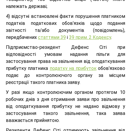
належать державі;
4) відсутні встановлені факти порушення платником
податків податкових обов’язків щодо подання
звітності та/або документів (повідомлень),
передбачених
статтями 39
і
39 прим. 2 Кодексу
.
Підприємство-резидент Дефенс Сіті при
відповідності умовам надання пільги для
застосування права на звільнення від оподаткування
прибутку платника
податку на прибуток
обов’язково
подає до контролюючого органу за місцем
реєстрації такого платника заяву.
У разі якщо контролюючим органом протягом 10
робочих днів з дня отримання заяви про звільнення
від оподаткування прибутку не надано відмову у
застосування такого звільнення, така заява
вважається прийнятою.
Резиденти Дефенс Сіті отримують звільнення від