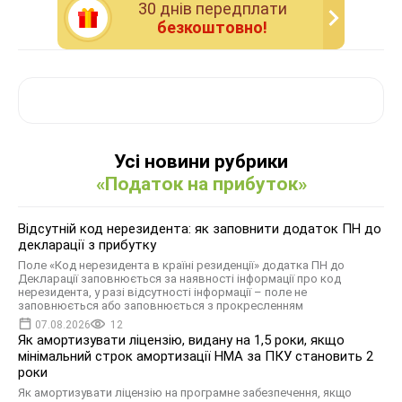
30 днiв передплати
безкоштовно!
Усі новини рубрики
«Податок на прибуток»
Відсутній код нерезидента: як заповнити додаток ПН до
декларації з прибутку
Поле «Код нерезидента в країні резиденції» додатка ПН до
Декларації заповнюється за наявності інформації про код
нерезидента, у разі відсутності інформації – поле не
заповнюється або заповнюється з прокресленням
07.08.2026
12
Як амортизувати ліцензію, видану на 1,5 роки, якщо
мінімальний строк амортизації НМА за ПКУ становить 2
роки
Як амортизувати ліцензію на програмне забезпечення, якщо