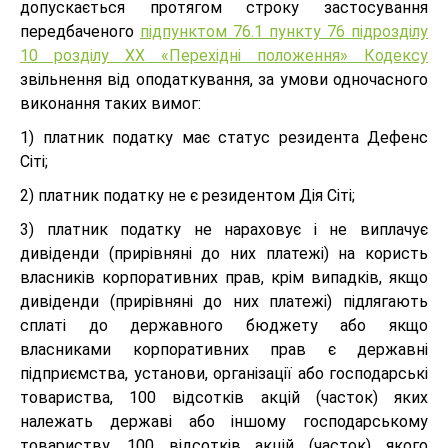
допускається протягом строку застосування
передбаченого
підпунктом 76.1 пункту 76 підрозділу
10 розділу ХХ «Перехідні положення» Кодексу
звільнення від оподаткування, за умови одночасного
виконання таких вимог:
1) платник податку має статус резидента Дефенс
Сіті;
2) платник податку не є резидентом Дія Сіті;
3) платник податку не нараховує і не виплачує
дивіденди (прирівняні до них платежі) на користь
власників корпоративних прав, крім випадків, якщо
дивіденди (прирівняні до них платежі) підлягають
сплаті до державного бюджету або якщо
власниками корпоративних прав є державні
підприємства, установи, організації або господарські
товариства, 100 відсотків акцій (часток) яких
належать державі або іншому господарському
товариству, 100 відсотків акцій (часток) якого