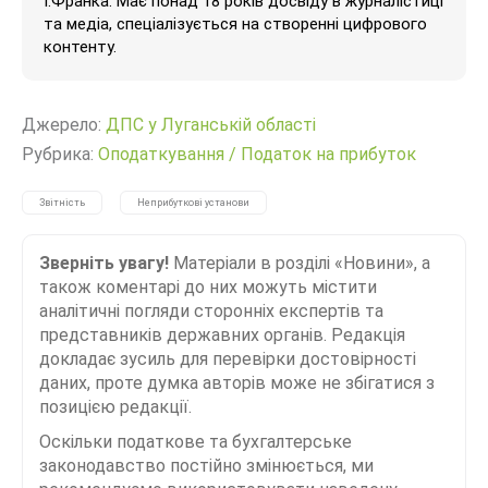
І.Франка. Має понад 18 років досвіду в журналістиці
та медіа, спеціалізується на створенні цифрового
контенту.
Джерело:
ДПС у Луганській області
Рубрика:
Оподаткування
/
Податок на прибуток
Звітність
Неприбуткові установи
Зверніть увагу!
Матеріали в розділі «Новини», а
також коментарі до них можуть містити
аналітичні погляди сторонніх експертів та
представників державних органів. Редакція
докладає зусиль для перевірки достовірності
даних, проте думка авторів може не збігатися з
позицією редакції.
Оскільки податкове та бухгалтерське
законодавство постійно змінюється, ми