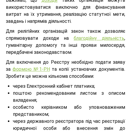
Важливо, що
доходи
таких організацій можуть
використовуватися виключно для фінансування
витрат на їх утримання, реалізацію статутної мети,
завдань і напрямів діяльності.
Для релігійних організацій закон також дозволяє
спрямовувати доходи на
благодійну діяльність
,
гуманітарну допомогу та інші прояви милосердя,
передбачені законодавством.
Для включення до Реєстру необхідно подати заяву
за
формою №1-РН
та копії установчих документів.
Зробити це можна кількома способами:
через Електронний кабінет платника;
поштою рекомендованим листом з описом
вкладення;
особисто керівником або уповноваженим
представником;
через державного реєстратора під час реєстрації
юридичної особи або внесення змін до