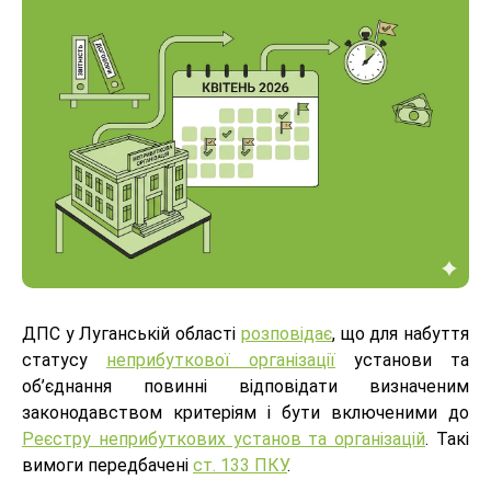
ДПС у Луганській області
розповідає
, що для набуття
статусу
неприбуткової організації
установи та
об’єднання повинні відповідати визначеним
законодавством критеріям і бути включеними до
Реєстру неприбуткових установ та організацій
. Такі
вимоги передбачені
ст. 133 ПКУ
.