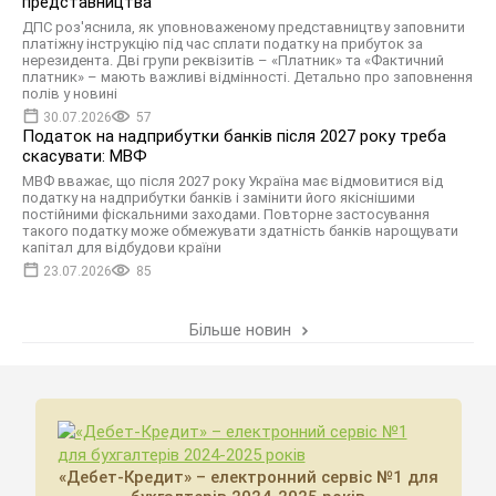
представництва
ДПС роз'яснила, як уповноваженому представництву заповнити
платіжну інструкцію під час сплати податку на прибуток за
нерезидента. Дві групи реквізитів – «Платник» та «Фактичний
платник» – мають важливі відмінності. Детально про заповнення
полів у новині
30.07.2026
57
Податок на надприбутки банків після 2027 року треба
скасувати: МВФ
МВФ вважає, що після 2027 року Україна має відмовитися від
податку на надприбутки банків і замінити його якіснішими
постійними фіскальними заходами. Повторне застосування
такого податку може обмежувати здатність банків нарощувати
капітал для відбудови країни
23.07.2026
85
Більше новин
«Дебет-Кредит» – електронний сервіс №1 для