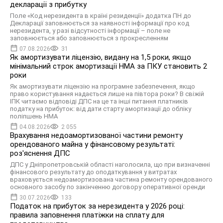
декларації з прибутку
Поле «Код нерезидента в країні резиденції» додатка ПН до
Декларації заповнюється за наявності інформації про код
нерезидента, у разі відсутності інформації – поле не
заповнюється або заповнюється з прокресленням
07.08.2026
31
Як амортизувати ліцензію, видану на 1,5 роки, якщо
мінімальний строк амортизації НМА за ПКУ становить 2
роки
Як амортизувати ліцензію на програмне забезпечення, якщо
право користування надається лише на півтора роки? В свіжій
ІПК читаємо відповіді ДПС на це та інші питання платників
податку на прибуток: від дати старту амортизації до обліку
поліпшень НМА
04.08.2026
2 055
Врахування недоамортизованої частини ремонту
орендованого майна у фінансовому результаті:
роз'яснення ДПС
ДПС у Дніпропетровській області наголосила, що при визначенні
фінансового результату до оподаткування у витратах
враховується недоамортизована частина ремонту орендованого
основного засобу по закінченню договору оперативної оренди
30.07.2026
133
Податок на прибуток за нерезидента у 2026 році:
правила заповнення платіжки на сплату для