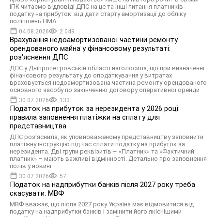
ІПК читаємо відповіді ДПС на це та інші питання платників
податку на прибуток: від дати старту амортизації до обліку
поліпшень НМА
04.08.2026
2 049
Врахування недоамортизованої частини ремонту
орендованого майна у фінансовому результаті:
роз'яснення ДПС
ДПС у Дніпропетровській області наголосила, що при визначенні
фінансового результату до оподаткування у витратах
враховується недоамортизована частина ремонту орендованого
основного засобу по закінченню договору оперативної оренди
30.07.2026
133
Податок на прибуток за нерезидента у 2026 році:
правила заповнення платіжки на сплату для
представництва
ДПС роз'яснила, як уповноваженому представництву заповнити
платіжну інструкцію під час сплати податку на прибуток за
нерезидента. Дві групи реквізитів – «Платник» та «Фактичний
платник» – мають важливі відмінності. Детально про заповнення
полів у новині
30.07.2026
57
Податок на надприбутки банків після 2027 року треба
скасувати: МВФ
МВФ вважає, що після 2027 року Україна має відмовитися від
податку на надприбутки банків і замінити його якіснішими