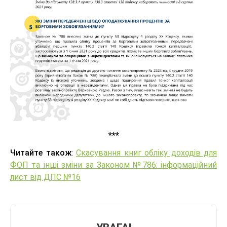
***
Читайте також
:
Скасування книг обліку доходів для
ФОП та інші зміни за Законом №786: інформаційний
лист від ДПС №16