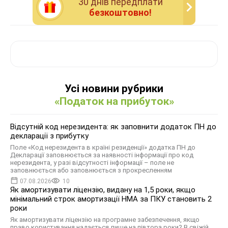
30 днiв передплати
безкоштовно!
Усі новини рубрики
«Податок на прибуток»
Відсутній код нерезидента: як заповнити додаток ПН до
декларації з прибутку
Поле «Код нерезидента в країні резиденції» додатка ПН до
Декларації заповнюється за наявності інформації про код
нерезидента, у разі відсутності інформації – поле не
заповнюється або заповнюється з прокресленням
07.08.2026
10
Як амортизувати ліцензію, видану на 1,5 роки, якщо
мінімальний строк амортизації НМА за ПКУ становить 2
роки
Як амортизувати ліцензію на програмне забезпечення, якщо
право користування надається лише на півтора роки? В свіжій