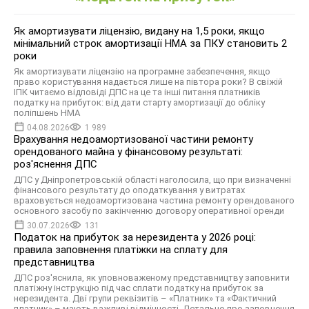
Як амортизувати ліцензію, видану на 1,5 роки, якщо
мінімальний строк амортизації НМА за ПКУ становить 2
роки
Як амортизувати ліцензію на програмне забезпечення, якщо
право користування надається лише на півтора роки? В свіжій
ІПК читаємо відповіді ДПС на це та інші питання платників
податку на прибуток: від дати старту амортизації до обліку
поліпшень НМА
04.08.2026
1 989
Врахування недоамортизованої частини ремонту
орендованого майна у фінансовому результаті:
роз'яснення ДПС
ДПС у Дніпропетровській області наголосила, що при визначенні
фінансового результату до оподаткування у витратах
враховується недоамортизована частина ремонту орендованого
основного засобу по закінченню договору оперативної оренди
30.07.2026
131
Податок на прибуток за нерезидента у 2026 році:
правила заповнення платіжки на сплату для
представництва
ДПС роз'яснила, як уповноваженому представництву заповнити
платіжну інструкцію під час сплати податку на прибуток за
нерезидента. Дві групи реквізитів – «Платник» та «Фактичний
платник» – мають важливі відмінності. Детально про заповнення