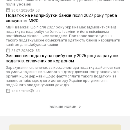
полів у новині
30.07.2026
53
Податок на надприбутки банків після 2027 року треба
скасувати: МВФ
МВФ вважає, що після 2027 року Україна має відмовитися від
податку на надприбутки банків і замінити його якіснішими
постійними фіскальними заходами. Повторне застосування
такого податку може обмежувати здатність банків нарощувати
капітал для відбудови країни
23.07.2026
85
Зменшення податку на прибуток у 2026 році за рахунок
податків, сплачених за кордоном
Зарахування сплачених за кордоном сум податку здійснюється
за умови подання письмового підтвердження контролюючого
органу іншої держави щодо факту сплати такого податку й за
наявності міжнародного договору України про уникнення
подвійного оподаткування доходів
16.07.2026
93
Більше новин