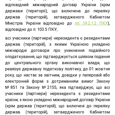
відповідний міжнародний договір України (крім
держави (території), що включена до переліку
держав (територій), затвердженого Кабінетом
Міністрів України відповідно до
пп. 39.2.1.2 ПКУ
),
відповідно до п. 103.5 ПКУ;
всі учасники (партнери) нерезидента є резидентами
держав (територій), з якими Україною укладено
міжнародні договори про уникнення подвійного
оподаткування, що підтверджується шляхом подання
до центрального органу виконавчої влади, що
реалізує державну податкову політику, до 01 жовтня
року, що настає за звітним, довідки у паперовій або
електронній формі з дотриманням вимог Закону
№851 та Закону №2155, яка підтверджує, що всі
учасники (партнери) нерезидента є резидентами
країни, з якою укладено міжнародний договір України
(крім держав (територій), що включені до переліку
держав (територій), затвердженого Кабінетом