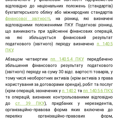
відповідно до національних положень (стандартів)
бухгалтерського обліку або міжнародних стандартів
фінансової звітності
, на різниці, які визначені
відповідними положеннями ПКУ. Податкові різниці,
що виникають при здійсненні фінансових операцій,
на які збільшується фінансовий результат
податкового (звітного) періоду визначено
п. 140.5
ПКУ
.
Абзацом четвертим
пп. 140.5.4 ПКУ
передбачено
збільшення фінансового результату податкового
(звітного) періоду на суму 30 відс. вартості товарів, у
тому числі необоротних активів (крім активів з права
користування за договорами оренди), робіт та послуг
(крім операцій, зазначених у
п. 140.2
та
пп. 140.5.6 ПКУ
,
та операцій, визнаних контрольованими відповідно
до
ст. 39 ПКУ
), придбаних у нерезидентів,
організаційно-правова форма яких включена до
переліку організаційно-правових форм,