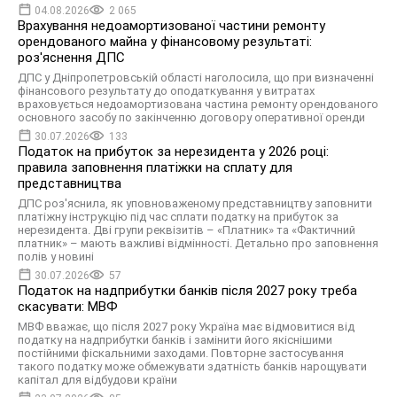
04.08.2026
2 065
Врахування недоамортизованої частини ремонту
орендованого майна у фінансовому результаті:
роз'яснення ДПС
ДПС у Дніпропетровській області наголосила, що при визначенні
фінансового результату до оподаткування у витратах
враховується недоамортизована частина ремонту орендованого
основного засобу по закінченню договору оперативної оренди
30.07.2026
133
Податок на прибуток за нерезидента у 2026 році:
правила заповнення платіжки на сплату для
представництва
ДПС роз'яснила, як уповноваженому представництву заповнити
платіжну інструкцію під час сплати податку на прибуток за
нерезидента. Дві групи реквізитів – «Платник» та «Фактичний
платник» – мають важливі відмінності. Детально про заповнення
полів у новині
30.07.2026
57
Податок на надприбутки банків після 2027 року треба
скасувати: МВФ
МВФ вважає, що після 2027 року Україна має відмовитися від
податку на надприбутки банків і замінити його якіснішими
постійними фіскальними заходами. Повторне застосування
такого податку може обмежувати здатність банків нарощувати
капітал для відбудови країни