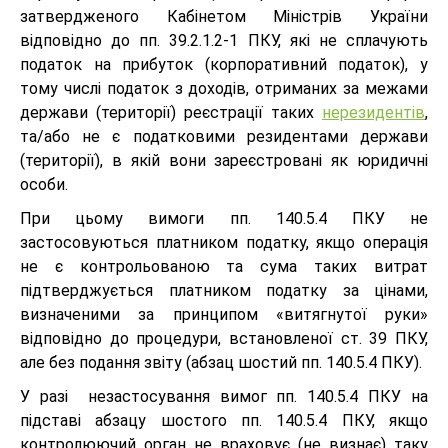
затвердженого Кабінетом Міністрів України
відповідно до пп. 39.2.1.2-1 ПКУ, які не сплачують
податок на прибуток (корпоративний податок), у
тому числі податок з доходів, отриманих за межами
держави (території) реєстрації таких
нерезидентів
,
та/або не є податковими резидентами держави
(території), в якій вони зареєстровані як юридичні
особи.
При цьому вимоги пп. 140.5.4 ПКУ не
застосовуються платником податку, якщо операція
не є контрольованою та сума таких витрат
підтверджується платником податку за цінами,
визначеними за принципом «витягнутої руки»
відповідно до процедури, встановленої ст. 39 ПКУ,
але без подання звіту (абзац шостий пп. 140.5.4 ПКУ).
У разі незастосування вимог пп. 140.5.4 ПКУ на
підставі абзацу шостого пп. 140.5.4 ПКУ, якщо
контролюючий орган не враховує (не визнає) таку