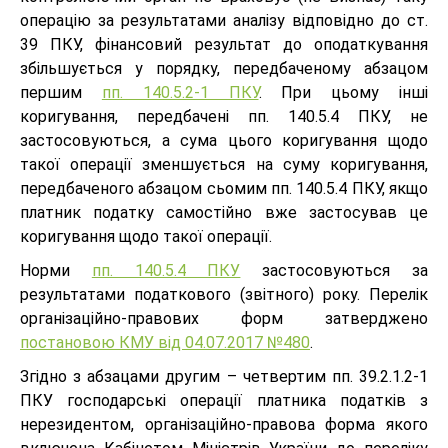
операцію за результатами аналізу відповідно до ст.
39 ПКУ, фінансовий результат до оподаткування
збільшується у порядку, передбаченому абзацом
першим
пп. 140.5.2-1 ПКУ
. При цьому інші
коригування, передбачені пп. 140.5.4 ПКУ, не
застосовуються, а сума цього коригування щодо
такої операції зменшується на суму коригування,
передбаченого абзацом сьомим пп. 140.5.4 ПКУ, якщо
платник податку самостійно вже застосував це
коригування щодо такої операції.
Норми
пп. 140.5.4 ПКУ
застосовуються за
результатами податкового (звітного) року. Перелік
організаційно-правових форм затверджено
постановою КМУ від 04.07.2017 №480
.
Згідно з абзацами другим – четвертим пп. 39.2.1.2-1
ПКУ господарські операції платника податків з
нерезидентом, організаційно-правова форма якого