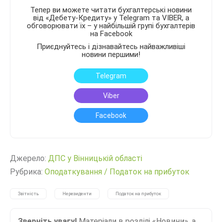
Тепер ви можете читати бухгалтерські новини
від «Дебету-Кредиту» у Telegram та VIBER, а
обговорювати їх – у найбільшій групі бухгалтерів
на Facebook
Приєднуйтесь і дізнавайтесь найважливіші
новини першими!
Telegram
Viber
Facebook
Джерело:
ДПС у Вінницькій області
Рубрика:
Оподаткування
/
Податок на прибуток
Звітність
Нерезиденти
Податок на прибуток
Зверніть увагу!
Матеріали в розділі «Новини», а