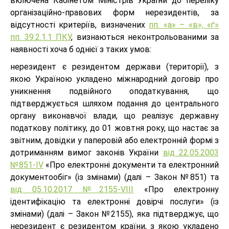
включена Кабінетом Міністрів України до переліку
організаційно-правових форм нерезидентів, за
відсутності критеріїв, визначених
пп. «а» – «в», «ґ»
пп. 39.2.1.1 ПКУ
, визнаються неконтрольованими за
наявності хоча б однієї з таких умов:
нерезидент є резидентом держави (території), з
якою Україною укладено міжнародний договір про
уникнення подвійного оподаткування, що
підтверджується шляхом подання до центрального
органу виконавчої влади, що реалізує державну
податкову політику, до 01 жовтня року, що настає за
звітним, довідки у паперовій або електронній формі з
дотриманням вимог законів України
від 22.05.2003
№851-IV
«Про електронні документи та електронний
документообіг» (із змінами) (далі – Закон №851) та
від 05.10.2017 №2155-VIII
«Про електронну
ідентифікацію та електронні довірчі послуги» (із
змінами) (далі – Закон №2155), яка підтверджує, що
нерезидент є резидентом країни, з якою укладено