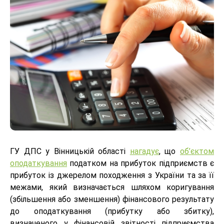
ГУ ДПС у Вінницькій області
нагадує
, що
об’єктом
оподаткування
податком на прибуток підприємств є
прибуток із джерелом походження з України та за її
межами, який визначається шляхом коригування
(збільшення або зменшення) фінансового результату
до оподаткування (прибутку або збитку),
визначеного у фінансовій звітності підприємства