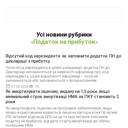
Усі новини рубрики
«Податок на прибуток»
Відсутній код нерезидента: як заповнити додаток ПН до
декларації з прибутку
Поле «Код нерезидента в країні резиденції» додатка ПН до
Декларації заповнюється за наявності інформації про код
нерезидента, у разі відсутності інформації – поле не
заповнюється або заповнюється з прокресленням
07.08.2026
35
Як амортизувати ліцензію, видану на 1,5 роки, якщо
мінімальний строк амортизації НМА за ПКУ становить 2
роки
Як амортизувати ліцензію на програмне забезпечення, якщо
право користування надається лише на півтора роки? В свіжій
ІПК читаємо відповіді ДПС на це та інші питання платників
податку на прибуток: від дати старту амортизації до обліку
поліпшень НМА