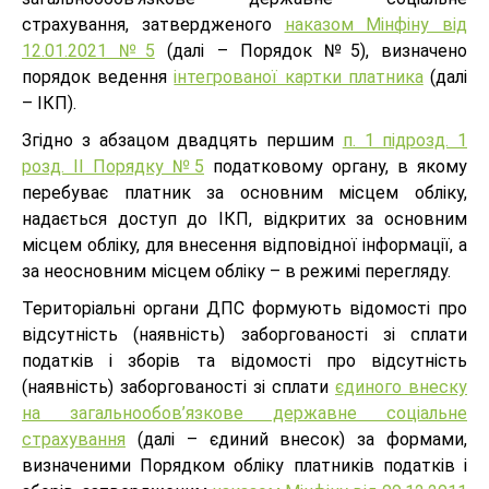
страхування, затвердженого
наказом Мінфіну від
12.01.2021 №5
(далі – Порядок №5), визначено
порядок ведення
інтегрованої картки платника
(далі
– ІКП).
Згідно з абзацом двадцять першим
п. 1 підрозд. 1
розд. ІІ Порядку №5
податковому органу, в якому
перебуває платник за основним місцем обліку,
надається доступ до ІКП, відкритих за основним
місцем обліку, для внесення відповідної інформації, а
за неосновним місцем обліку – в режимі перегляду.
Територіальні органи ДПС формують відомості про
відсутність (наявність) заборгованості зі сплати
податків і зборів та відомості про відсутність
(наявність) заборгованості зі сплати
єдиного внеску
на загальнообов’язкове державне соціальне
страхування
(далі – єдиний внесок) за формами,
визначеними Порядком обліку платників податків і