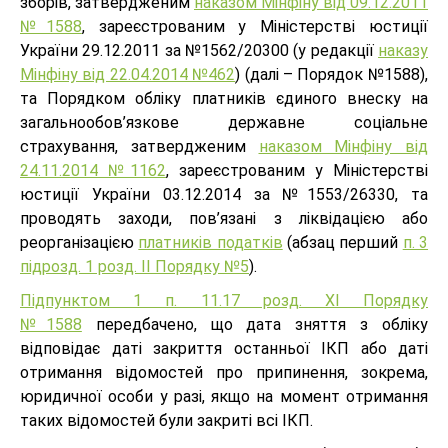
зборів, затвердженим
наказом Мінфіну від 09.12.2011
№1588
, зареєстрованим у Міністерстві юстиції
України 29.12.2011 за №1562/20300 (у редакції
наказу
Мінфіну від 22.04.2014 №462
) (далі – Порядок №1588),
та Порядком обліку платників єдиного внеску на
загальнообов’язкове державне соціальне
страхування, затвердженим
наказом Мінфіну від
24.11.2014 №1162
, зареєстрованим у Міністерстві
юстиції України 03.12.2014 за №1553/26330, та
проводять заходи, пов’язані з ліквідацією або
реорганізацією
платників податків
(абзац перший
п. 3
підрозд. 1 розд. ІІ Порядку №5
).
Підпунктом 1 п. 11.17 розд. XI Порядку
№1588
передбачено, що дата зняття з обліку
відповідає даті закриття останньої ІКП або даті
отримання відомостей про припинення, зокрема,
юридичної особи у разі, якщо на момент отримання
таких відомостей були закриті всі ІКП.