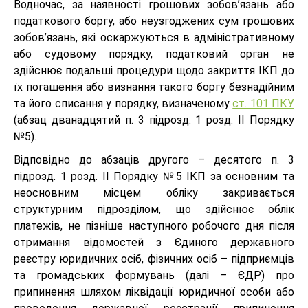
Водночас, за наявності грошових зобов’язань або
податкового боргу, або неузгоджених сум грошових
зобов’язань, які оскаржуються в адміністративному
або судовому порядку, податковий орган не
здійснює подальші процедури щодо закриття ІКП до
їх погашення або визнання такого боргу безнадійним
та його списання у порядку, визначеному
ст. 101 ПКУ
(абзац дванадцятий п. 3 підрозд. 1 розд. ІІ Порядку
№5).
Відповідно до абзаців другого – десятого п. 3
підрозд. 1 розд. ІІ Порядку №5 ІКП за основним та
неосновним місцем обліку закривається
структурним підрозділом, що здійснює облік
платежів, не пізніше наступного робочого дня після
отримання відомостей з Єдиного державного
реєстру юридичних осіб, фізичних осіб – підприємців
та громадських формувань (далі – ЄДР) про
припинення шляхом ліквідації юридичної особи або