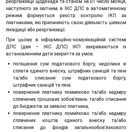
реорганізації щодекади та станом на 01 число місяця,
наступного за звітним, в ІКС ДПС в автоматичному
режимі формується реєстр контролю ІКП за
платниками, які припиняють свою діяльність шляхом
ліквідації або реорганізації.
При цьому в інформаційно-комунікаційній системі
ДПС (далі – ІКС ДПС) ІКП закриваються із
встановленням дати закриття за умов:
погашення сум податкового боргу, недоїмки зі
сплати єдиного внеску, штрафних санкцій та пені
та/або списання сум податкового боргу,
штрафних санкцій та пені;
повернення платнику помилково та/або надміру
сплачених грошових зобов’язань та/або списання
до бюджетів за заявою платника;
повернення платнику помилково та/або надміру
сплачених коштів єдиного внеску та/або
списання до фондів загальнообов’язкового