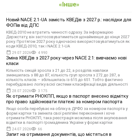
«Інше»
Новий NACE 2.1-UA замість КВЕДів з 2027 р.: наслідки для
ФОПів від ДПС
КВЕД-2010 не втратить чинності одразу. За інформацією
Держстату, він застосовуватиметься щонайменше до кінця 2027
року. Протягом 2027 року одночасно використовуватимуться як
коди КВЕД-2010, так і NACE 2.1-UA
29.07.2026
4 990
Зміна КВЕДів з 2027 року через NACE 2.1: вивчаємо нові
класи
Кількість секцій зросла з 21 до 22, а розділів навпаки
зменшилась з 88 до 87, кількість груп зросла з 272 до 287, а
кількість класів – збільшилась із 615 до 651. Тобто фактично
перебудовано логіку всієї системи класифікації видів діяльності
28.07.2026
3 175
Як отримати РНОКПП, якщо в паспорт внесено відмітку
про право здійснювати платежі за номером паспорта
Якщо особа перебуває на обліку в ДРФО за номером паспорта у
формі картки та змінила свої релігійні переконання і хоче
отримати PHOKПП, така реєстрація можлива після анулювання
відмітки в паспорті громадянина України у формі картки
24.07.2026
66
Запит на отримання документів, що містяться в