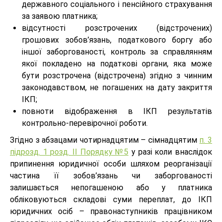
державного соціального і пенсійного страхування
за заявою платника;
відсутності розстрочених (відстрочених)
грошових зобов’язань, податкового боргу або
іншої заборгованості, контроль за справлянням
якої покладено на податкові органи, яка може
бути розстрочена (відстрочена) згідно з чинним
законодавством, не погашених на дату закриття
ІКП;
повноти відображення в ІКП результатів
контрольно-перевірочної роботи.
Згідно з абзацами чотирнадцятим – сімнадцятим
п. 3
підрозд. 1 розд. ІІ Порядку №5
у разі коли внаслідок
припинення юридичної особи шляхом реорганізації
частина її зобов’язань чи заборгованості
залишається непогашеною або у платника
обліковуються складові суми переплат, до ІКП
юридичних осіб – правонаступників працівником