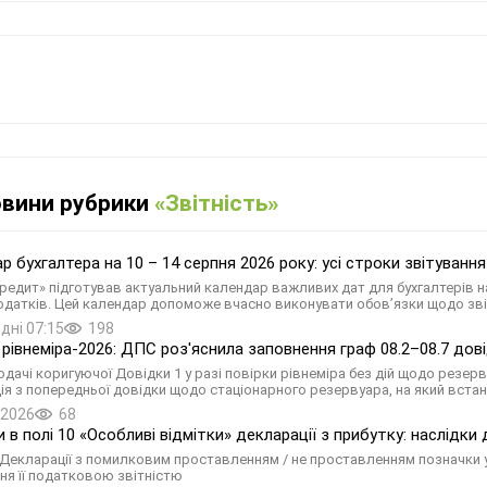
овини рубрики
«Звітність»
р бухгалтера на 10 – 14 серпня 2026 року: усі строки звітуванн
редит» підготував актуальний календар важливих дат для бухгалтерів на
одатків. Цей календар допоможе вчасно виконувати обов’язки щодо зві
дні 07:15
198
 рівнеміра-2026: ДПС роз'яснила заповнення граф 08.2–08.7 дов
одачі коригуючої Довідки 1 у разі повірки рівнеміра без дій щодо резер
ія з попередньої довідки щодо стаціонарного резервуара, на який вста
.2026
68
 в полі 10 «Особливі відмітки» декларації з прибутку: наслідки
Декларації з помилковим проставленням / не проставленням позначки у 
ня її податковою звітністю