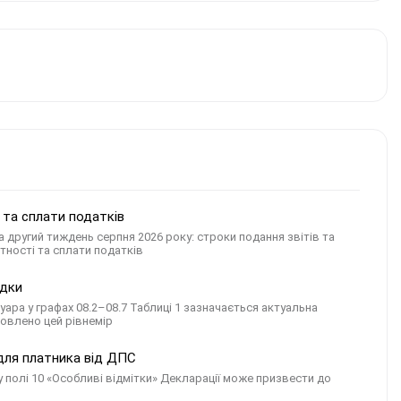
я та сплати податків
 другий тиждень серпня 2026 року: строки подання звітів та
тності та сплати податків
ідки
вуара у графах 08.2–08.7 Таблиці 1 зазначається актуальна
новлено цей рівнемір
 для платника від ДПС
полі 10 «Особливі відмітки» Декларації може призвести до