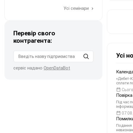
Усі семінари
Перевір свого
контрагента:
Усі н
сервіс надано
OpenDataBot
Календа
«Дебет-К
сплати п
Сього
Повірка
Під час п
інформац
07.08
Помилки
Подання 
невизнан