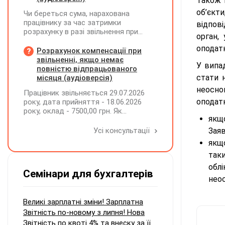
Також 
об’єкти
Чи береться сума, нарахована
працівнику за час затримки
відпов
розрахунку в разі звільнення при
орган,
обчсиленні середньомісячної
оподат
заробітної плати (винагороди), для
Розрахунок компенсації при
розрахунку внеску на підтримку
звільненні, якщо немає
У випа
працевлаштування осіб з
повністю відпрацьованого
інвалідністю?
стати 
місяця (аудіоверсія)
неосно
Працівник звільняється 29.07.2026
оподатк
року, дата прийняття - 18.06.2026
року, оклад - 7500,00 грн. Як
якщ
розрахувати компенсацію трьох
невикористаних днів відпустки при
Усі консультації
Заяв
звільненні?
якщ
так
обл
Семінари для бухгалтерів
неос
Великі зарплатні зміни! Зарплатна
Звітність по-новому з липня! Нова
Звітність по квоті 4% та внеску за її