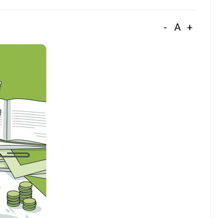
-
A
+