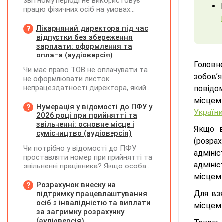
звітному періоді не використовує
працю фізичних осіб на умовах
трудового договору (контракту) або
на інших умовах, передбачених
Лікарняний директора під час
законодавством, Додаток Д1/
відпустки без збереження
Додаток ФІЗ-Д1 за відповідний
зарплати: оформлення та
період не подається
оплата (аудіоверсія)
Головне
Чи має право ТОВ не оплачувати та
зобов’я
не оформлювати листок
непрацездатності директора, який
повідом
перебуває у відпустці без
місцем 
збереження заробітної плати під час
Нумерація у відомості до ПФУ у
України
призупинення діяльності
2026 році при прийнятті та
підприємства?
звільненні: основне місце і
Якщо в
сумісництво (аудіоверсія)
(розра
Чи потрібно у відомості до ПФУ
адміні
проставляти номер при прийнятті та
адмініс
звільненні працівника? Якщо особа
одночасно працювала за основним
місцем 
місцем роботи та за сумісництвом,
Розрахунок внеску на
чи рахується це як два роботодавці?
Для вз
підтримку працевлаштування
осіб з інвалідністю та виплати
місцем 
за затримку розрахунку
(аудіоверсія)