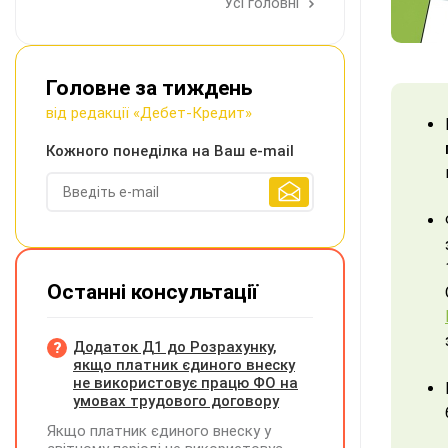
Усі головні
Головне за тиждень
від редакції «Дебет-Кредит»
Кожного понеділка на Ваш e-mail
Останні консультації
Додаток Д1 до Розрахунку,
якщо платник єдиного внеску
не використовує працю ФО на
умовах трудового договору
Якщо платник єдиного внеску у