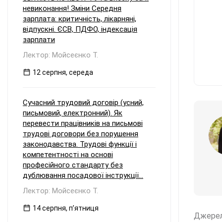
невиконання! Зміни Середня
зарплата: критичність, лікарняні,
відпускні. ЄСВ, ПДФО, індексація
зарплати
Лектор: Мойсеєнко Т.
12 серпня, середа
Сучасний трудовий договір (усний,
письмовий, електронний). Як
перевести працівників на письмові
трудові договори без порушення
законодавства. Трудові функції і
компетентності на основі
професійного стандарту без
дублювання посадової інструкції...
Лектор: Мойсеєнко Т.
14 серпня, пʼятниця
Джере