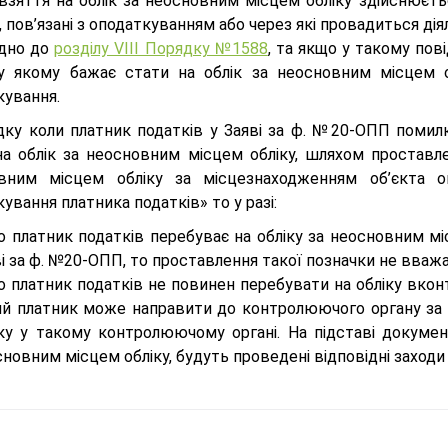
взяття на облік за неосновним місцем обліку здійснюєтьс
, пов’язані з оподаткуванням або через які провадиться ді
ідно до
розділу VIIІ Порядку №1588
, та якщо у такому по
 у якому бажає стати на облік за неосновним місцем о
кування.
дку коли платник податків у Заяві за ф. №20-ОПП помил
на облік за неосновним місцем обліку, шляхом проставле
вним місцем обліку за місцезнаходженням об’єкта оп
ування платника податків» то у разі:
о платник податків перебуває на обліку за неосновним мі
і за ф. №20-ОПП, то проставлення такої позначки не вва
о платник податків не повинен перебувати на обліку вкон
ий платник може направити до контролюючого органу за 
іку у такому контролюючому органі. На підставі докуме
новним місцем обліку, будуть проведені відповідні заходи 