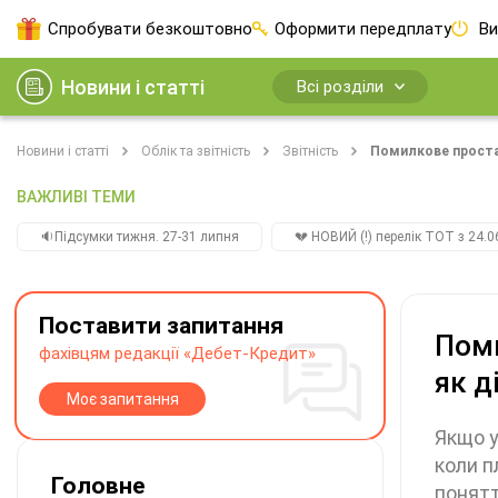
Спробувати безкоштовно
Оформити передплату
Ви
Новини і статті
Всі розділи
Новини і статті
Облік та звітність
Звітність
Помилкове простав
ВАЖЛИВІ ТЕМИ
🔉Підсумки тижня. 27-31 липня
💔 НОВИЙ (!) перелік ТОТ з 24.06
Поставити запитання
Поми
фахівцям редакції «Дебет-Кредит»
як д
Моє запитання
Якщо у
коли п
Головне
понятт