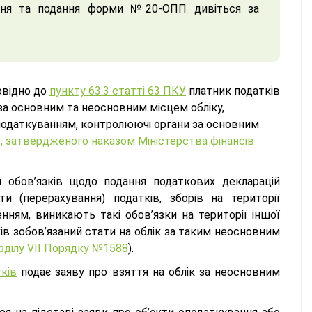
ення та подання форми №20-ОПП дивіться за
овідно до
пункту 63.3 статті 63 ПКУ
платник податків
 за основним та неосновним місцем обліку,
з оподаткуванням, контролюючі органи за основним
в, затвердженого наказом Міністерства фінансів
м обов’язків щодо подання податкових декларацій
ти (перерахування) податків, зборів на території
нням, виникають такі обов’язки на території іншої
ків зобов’язаний стати на облік за таким неосновним
озділу VII Порядку №1588
).
ків
подає заяву про взяття на облік за неосновним