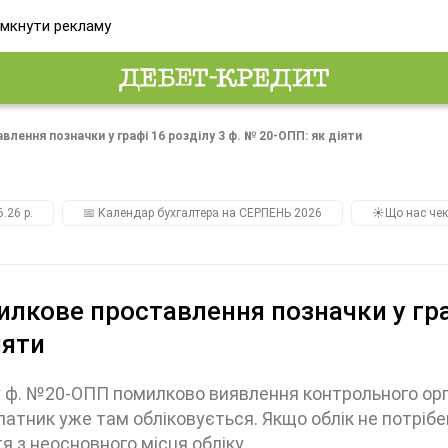
мкнути рекламу
лення позначки у графі 16 розділу 3 ф. № 20-ОПП: як діяти
.26 р.
📅 Календар бухгалтера на СЕРПЕНЬ 2026
☀️Що нас чек
лкове проставлення позначки у гра
іяти
 ф. №20-ОПП помилково виявлення контрольного орга
латник уже там обліковується. Якщо облік не потрібе
я з неосновного місця обліку