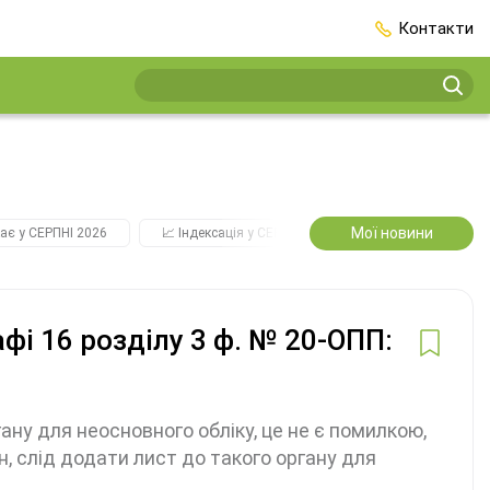
Контакти
Мої новини
ає у СЕРПНІ 2026
📈 Індексація у СЕРПНІ
2️⃣0️⃣2️⃣7️⃣ Усі ключо
фі 16 розділу 3 ф. № 20-ОПП:
ну для неосновного обліку, це не є помилкою,
н, слід додати лист до такого органу для