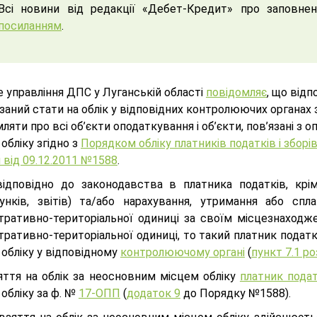
Всі новини від редакції «Дебет-Кредит» про заповн
посиланням
.
 управління ДПС у Луганській області
повідомляє
, що відп
заний стати на облік у відповідних контролюючих органах
ляти про всі об’єкти оподаткування і об’єкти, пов’язані 
обліку згідно з
Порядком обліку платників податків і зборі
 від 09.12.2011 №1588
.
ідповідно до законодавства в платника податків, крі
хунків, звітів) та/або нарахування, утримання або спла
стративно-територіальної одиниці за своїм місцезнаходже
тративно-територіальної одиниці, то такий платник подат
обліку у відповідному
контролюючому органі
(
пункт 7.1 р
яття на облік за неосновним місцем обліку
платник подат
обліку за ф. №
17-ОПП
(
додаток 9
до Порядку №1588).