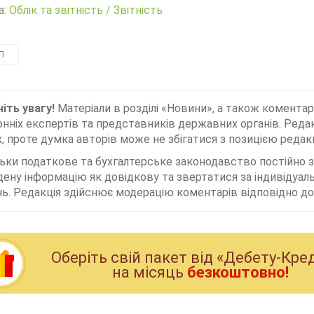
а:
Облік та звітність
/
Звітність
П
іть увагу!
Матеріали в розділі «Новини», а також коментар
нніх експертів та представників державних органів. Редак
, проте думка авторів може не збігатися з позицією редакц
льки податкове та бухгалтерське законодавство постійно
дену інформацію як довідкову та звертатися за індивідуа
ь. Редакція здійснює модерацію коментарів відповідно до 
Оберiть свiй пакет вiд «Дебету-Кре
на мiсяць
безкоштовно!