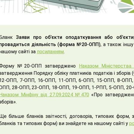
Бланк
Заяви про об’єкти оподаткування або об’єкти
провадиться діяльність (форма №20-ОПП)
, а також інш
нашому сайті за
посиланням
.
Форму №20-ОПП затверджено
Наказом Міністерства 
затвердження Порядку обліку платників податків і зборі
12-ОПП, 7-ОПП, 16-ОПП, 11-ОПП, 6-ОПП, 15-ОПП, 8-ОПП,
ОПП, 28-ОПП, 23-ОПП, 18-ОПП, 19-ОПП, 1-РПП, 5-ОПП, 20-
Наказом Мінфіну від 27.09.2024 №470
«Про затвердження
зборів».
Ще більше бланків звітності, договорів, типових форм, 
бланків та типових форм) ви знайдете на нашому сайті у
ро