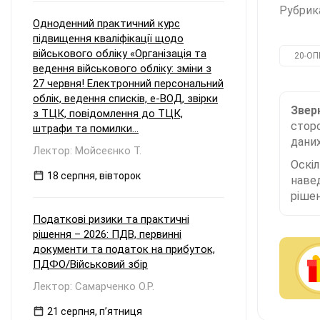
Рубрик
Одноденний практичний курс
підвищення кваліфікації щодо
військового обліку «Організація та
20-OП
ведення військового обліку: зміни з
27 червня! Електронний персональний
облік, ведення списків, е-ВОД, звірки
Зверн
з ТЦК, повідомлення до ТЦК,
сторо
штрафи та помилки...
даних
Лектор: Мойсеєнко Т.
Оскі
18 серпня, вівторок
наве
рішен
Податкові ризики та практичні
рішення – 2026: ПДВ, первинні
документи та податок на прибуток,
ПДФО/Військовий збір
Лектор: Самарченко О.Р.
21 серпня, пʼятниця