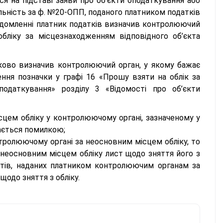
я на підставі заяви про об’єкти оподаткування або
яльність за ф. №20-ОПП, поданого платником податків
відомленні платник податків визначив контролюючий
бліку за місцезнаходженням відповідного об’єкта
ково визначив контролюючий орган, у якому бажає
ння позначки у графі 16 «Прошу взяти на облік за
одаткування» розділу 3 «Відомості про об’єкти
сцем обліку у контролюючому органі, зазначеному у
жається помилкою;
тролюючому органі за неосновним місцем обліку, то
неосновним місцем обліку лист щодо зняття його з
нтів, наданих платником контролюючим органам за
щодо зняття з обліку.