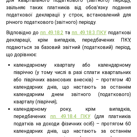
для квартального податкового (звітного) періоду,
звільняє таких платників від обов’язку подання
податкової декларації у строк, встановлений для
річного податкового (звітного) періоду.
Відповідно до
пп. 49.18.2
та
пп. 49.18.3 ПКУ
податкові
декларації, крім випадків, передбачених ПКУ,
подаються за базовий звітний (податковий) період,
що дорівнює:
календарному кварталу або календарному
півріччю (у тому числі в разі сплати квартальних
або піврічних авансових внесків) – протягом 40
календарних днів, що настають за останнім
календарним днем звітного (податкового)
кварталу (півріччя);
календарному року, крім випадків,
передбачених
пп. 49.18.4 ПКУ
(для платників
податків на доходи фізичних осіб) – протягом 60
календарних днів, що настають за останнім