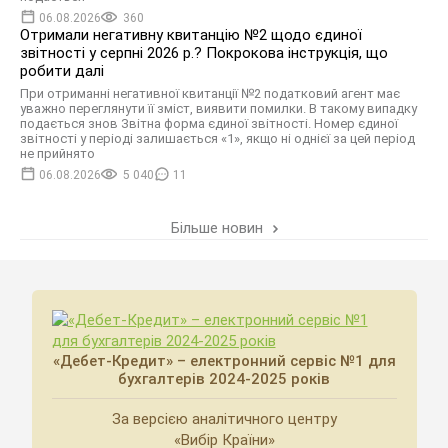
06.08.2026
360
Отримали негативну квитанцію №2 щодо єдиної
звітності у серпні 2026 р.? Покрокова інструкція, що
робити далі
При отриманні негативної квитанції №2 податковий агент має
уважно переглянути її зміст, виявити помилки. В такому випадку
подається знов Звітна форма єдиної звітності. Номер єдиної
звітності у періоді залишається «1», якщо ні однієї за цей період
не прийнято
06.08.2026
5 040
11
Більше новин
«Дебет-Кредит» – електронний сервіс №1 для
бухгалтерів 2024-2025 років
За версією аналітичного центру
«Вибір Країни»