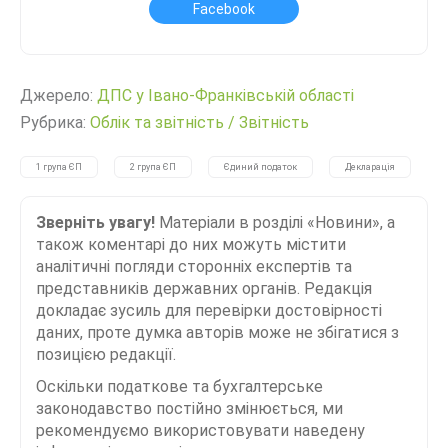
Facebook
Джерело:
ДПС у Івано-Франківській області
Рубрика:
Облік та звітність
/
Звітність
1 група ЄП
2 група ЄП
Єдиний податок
Декларація
Зверніть увагу!
Матеріали в розділі «Новини», а
також коментарі до них можуть містити
аналітичні погляди сторонніх експертів та
представників державних органів. Редакція
докладає зусиль для перевірки достовірності
даних, проте думка авторів може не збігатися з
позицією редакції.
Оскільки податкове та бухгалтерське
законодавство постійно змінюється, ми
рекомендуємо використовувати наведену