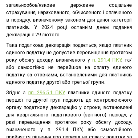
загальнообов’язкове державне соціальне
страхування, нарахованого, обчисленого і сплаченого
в порядку, визначеному законом для даної категорії
платників. У 2024 році останнім днем подання
декларації є 29 лютого.
Така податкова декларація подається, якщо платник
єдиного податку не допустив перевищення протягом
року обсягу доходу, визначеного у
п. 291.4 ПКУ
, та/
або самостійно не перейшов на сплату єдиного
податку за ставками, встановленими для платників
єдиного податку другої або третьої групи.
Згідно з
пп. 296.5.1 ПКУ
платники єдиного податку
першої та другої груп подають до контролюючого
органу податкову декларацію у строки, встановлені
для квартального податкового (звітного) періоду, у
разі перевищення протягом року обсягу доходу,
визначеного у п. 291.4 ПКУ, або самостійного
прийняття рішення про перехід на сплату податку за