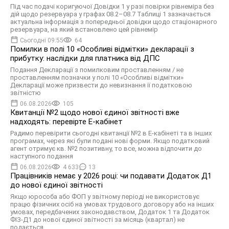
Під час подачі коригуючої Довідки 1 у разі повірки рівнеміра без
дій щодо резервуара у графах 08.2–08.7 Таблиці 1 зазначається
актуальна інформація з попередньої довідки щодо стаціонарного
резервуара, на який встановлено цей рівнемір
Сьогодні 09:55
64
Помилки в полі 10 «Особливі відмітки» декларації з
прибутку: наслідки для платника від ДПС
Подання Декларації з помилковим проставленням / не
проставленням позначки у полі 10 «Особливі відмітки»
Декларації може призвести до невизнання її податковою
звітністю
06.08.2026
105
Квитанції №2 щодо нової єдиної звітності вже
надходять: перевірте Е-кабінет
Радимо перевірити сьогодні квитанції №2 в Е-кабінеті та в інших
програмах, через які були подані нові форми. Якщо податковий
агент отримує кв. №2 позитивну, то все, можна відпочити до
наступного подання
06.08.2026
4 633
13
Працівників немає у 2026 році: чи подавати Додаток Д1
до нової єдиної звітності
Якщо юрособа або ФОП у звітному періоді не використовує
працю фізичних осіб на умовах трудового договору або на інших
умовах, передбачених законодавством, Додаток 1 та Додаток
ФІЗ-Д1 до нової єдиної звітності за місяць (квартал) не
подається