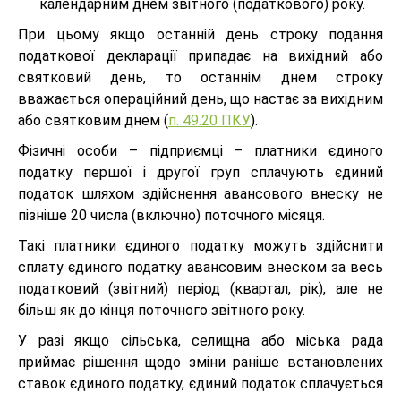
календарним днем звітного (податкового) року.
При цьому якщо останній день строку подання
податкової декларації припадає на вихідний або
святковий день, то останнім днем строку
вважається операційний день, що настає за вихідним
або святковим днем (
п. 49.20 ПКУ
).
Фізичні особи – підприємці – платники єдиного
податку першої і другої груп сплачують єдиний
податок шляхом здійснення авансового внеску не
пізніше 20 числа (включно) поточного місяця.
Такі платники єдиного податку можуть здійснити
сплату єдиного податку авансовим внеском за весь
податковий (звітний) період (квартал, рік), але не
більш як до кінця поточного звітного року.
У разі якщо сільська, селищна або міська рада
приймає рішення щодо зміни раніше встановлених
ставок єдиного податку, єдиний податок сплачується