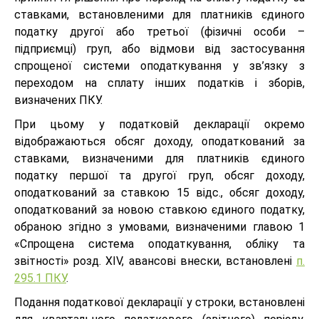
ставками, встановленими для платників єдиного
податку другої або третьої (фізичні особи –
підприємці) груп, або відмови від застосування
спрощеної системи оподаткування у зв’язку з
переходом на сплату інших податків і зборів,
визначених ПКУ.
При цьому у податковій декларації окремо
відображаються обсяг доходу, оподаткований за
ставками, визначеними для платників єдиного
податку першої та другої груп, обсяг доходу,
оподаткований за ставкою 15 відс., обсяг доходу,
оподаткований за новою ставкою єдиного податку,
обраною згідно з умовами, визначеними главою 1
«Спрощена система оподаткування, обліку та
звітності» розд. XIV, авансові внески, встановлені
п.
295.1 ПКУ
.
Подання податкової декларації у строки, встановлені