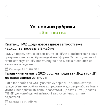
Усі новини рубрики
«Звітність»
Квитанції №2 щодо нової єдиної звітності вже
надходять: перевірте Е-кабінет
Радимо перевірити сьогодні квитанції №2 в Е-кабінеті та в інших
програмах, через які були подані нові форми. Якщо податковий
агент отримує кв. №2 позитивну, то все, можна відпочити до
наступного подання
Сьогодні 16:01
916
Працівників немає у 2026 році: чи подавати Додаток Д1
до нової єдиної звітності
Якщо юрособа або ФОП у звітному періоді не використовує
працю фізичних осіб на умовах трудового договору або на інших
умовах, передбачених законодавством, Додаток 1 та Додаток
ФІЗ-Д1 до нової єдиної звітності за місяць (квартал) не
подається
Сьогодні 14:04
91