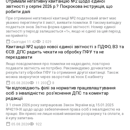
Отримали негативну квитанцію №2 щодо єдиної
звітності у серпні 2026 р.? Покрокова інструкція, що
робити далі
При отриманні негативної квитанції №2 податковий агент має
уважно переглянути її зміст, виявити помилки. В такому випадку
подається знов Звітна форма єдиної звітності. Номер єдиної
звітності у періоді залишається «1», якщо ні однієї за цей період
не прийнято
Сьогодні 11:42
2 029
Квитанції №2 щодо нової єдиної звітності з ПДФО, ВЗ та
ЄСВ: ДПС радить чекати на обробку ПФУ та не
перездавати
Якщо повідомлення про помилки не надходило, повторно
подавати звітність не потрібно. Рекомендуємо дочекатися
результату обробки ПФУ та отримання другої квитанції. Також
можна звернутися через зворотній зв’язок Е-кабінету
05.08.2026
11 203
8
Чи відповідають філії за норматив працевлаштування
осіб з інвалідністю: роз'яснення ДПС та коментар
редакції
З 1 січня 2026 року запрацював Закон України від 15.01.2025
№4219-IX щодо щодо забезпечення права осіб з інвалідністю на
працю. Він приніс не лише новий механізм розрахунку та сплати, а
й купу запитань
05.08.2026
922