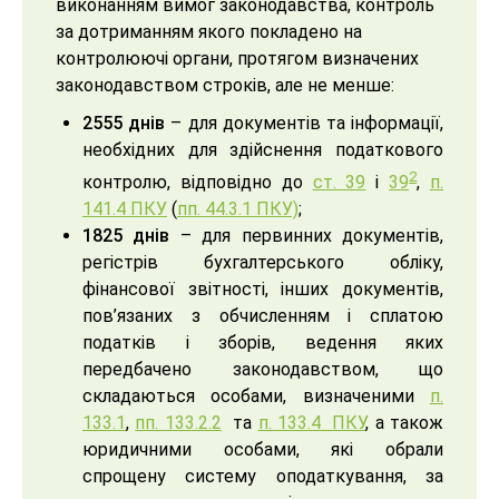
виконанням вимог законодавства, контроль
за дотриманням якого покладено на
контролюючі органи, протягом визначених
законодавством строків, але не менше:
2555 днів
– для документів та інформації,
необхідних для здійснення податкового
2
контролю, відповідно до
ст. 39
і
39
,
п.
141.4 ПКУ
(
пп. 44.3.1 ПКУ)
;
1825 днів
– для первинних документів,
регістрів бухгалтерського обліку,
фінансової звітності, інших документів,
пов’язаних з обчисленням і сплатою
податків і зборів, ведення яких
передбачено законодавством, що
складаються особами, визначеними
п.
133.1
,
пп. 133.2.2
та
п. 133.4 ПКУ
, а також
юридичними особами, які обрали
спрощену систему оподаткування, за