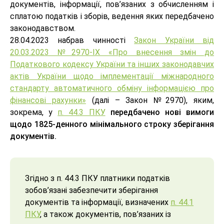
документів, інформації, пов’язаних з обчисленням і
сплатою податків і зборів, ведення яких передбачено
законодавством.
28.04.2023 набрав чинності
Закон України від
20.03.2023 №2970-IX «Про внесення змін до
Податкового кодексу України та інших законодавчих
актів України щодо імплементації міжнародного
стандарту автоматичного обміну інформацією про
фінансові рахунки»
(далі – Закон №2970), яким,
зокрема, у
п. 44.3 ПКУ
передбачено нові вимоги
щодо 1825-денного мінімального строку зберігання
документів.
Згідно з п. 44.3 ПКУ платники податків
зобов’язані забезпечити зберігання
документів та інформації, визначених
п. 44.1
ПКУ
, а також документів, пов’язаних із