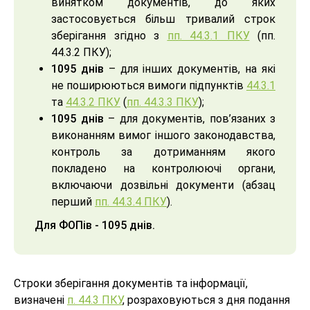
винятком документів, до яких
застосовується більш тривалий строк
зберігання згідно з
пп. 44.3.1 ПКУ
(пп.
44.3.2 ПКУ);
1095 днів
– для інших документів, на які
не поширюються вимоги підпунктів
44.3.1
та
44.3.2 ПКУ
(
пп. 44.3.3 ПКУ
);
1095 днів
– для документів, пов’язаних з
виконанням вимог іншого законодавства,
контроль за дотриманням якого
покладено на контролюючі органи,
включаючи дозвільні документи (абзац
перший
пп. 44.3.4 ПКУ
).
Для ФОПів - 1095 днів.
Строки зберігання документів та інформації,
визначені
п. 44.3 ПКУ
, розраховуються з дня подання