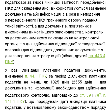
податкової звітності чи іншої звітності, передбаченої
ПКУ, для складення якої використовуються зазначені
документи та/або інформація, а в разі її неподання –
з передбаченого ПКУ граничного строку подання
такої звітності, а для документів, пов’язаних з
виконанням вимог іншого законодавства, контроль
за дотриманням якого покладено на контролюючі
органи, – з дня здійснення відповідної господарської
операції (для відповідних дозвільних документів – з
дня завершення строку їх дії) (абзац другий
пп. 44.3.4
ПКУ
).
У разі ліквідації платника податків документи,
визначені
п. 44.1 ПКУ
, за період діяльності платника
податків не менш як 1825 днів (2555 днів – для
документів та інформації, необхідних для здійснення
2
податкового контролю, відповідно до
ст. 39
і
39
,
п.
141.4 ПКУ
), що передували даті ліквідації платника
податків, у встановленому законодавством порядку