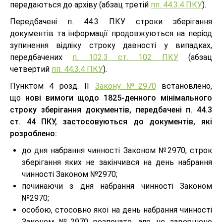
передаються до архіву (абзац третій
пп. 44.3.4 ПКУ
).
Передбачені п. 44.3 ПКУ строки зберігання
документів та інформації продовжуються на період
зупинення відліку строку давності у випадках,
передбачених
п. 102.3 ст. 102 ПКУ
(абзац
четвертий
пп. 44.3.4 ПКУ
).
Пунктом 4 розд. ІІ
Закону №2970
встановлено,
що
нові вимоги щодо 1825-денного мінімального
строку зберігання документів, передбачені п. 44.3
ст. 44 ПКУ, застосовуються до документів, які
розроблено:
до дня набрання чинності Законом №2970, строк
зберігання яких не закінчився на день набрання
чинності Законом №2970;
починаючи з дня набрання чинності Законом
№2970;
особою, стосовно якої на день набрання чинності
Законом №2970 розпочато, але не завершено