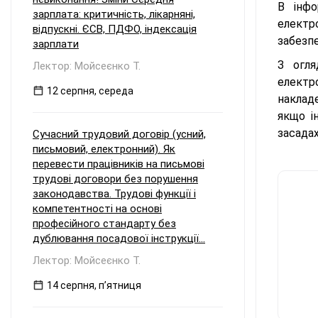
В інфо
зарплата: критичність, лікарняні,
електр
відпускні. ЄСВ, ПДФО, індексація
забезпе
зарплати
З огля
Лектор: Мойсеєнко Т.
електр
12 серпня, середа
накладе
якщо і
засадах
Сучасний трудовий договір (усний,
письмовий, електронний). Як
перевести працівників на письмові
трудові договори без порушення
законодавства. Трудові функції і
компетентності на основі
професійного стандарту без
дублювання посадової інструкції...
Лектор: Мойсеєнко Т.
14 серпня, пʼятниця