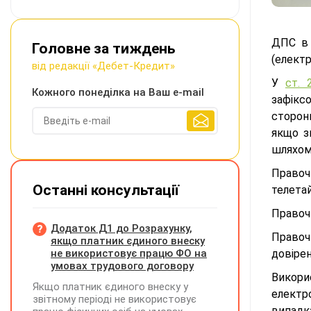
ДПС в 
Головне за тиждень
(елект
від редакції «Дебет-Кредит»
У
ст. 
Кожного понеділка на Ваш e-mail
зафікс
сторон
якщо з
шляхом 
Правоч
Останні консультації
телетай
Правоч
Додаток Д1 до Розрахунку,
Правоч
якщо платник єдиного внеску
не використовує працю ФО на
довіре
умовах трудового договору
Викори
Якщо платник єдиного внеску у
електро
звітному періоді не використовує
випадк