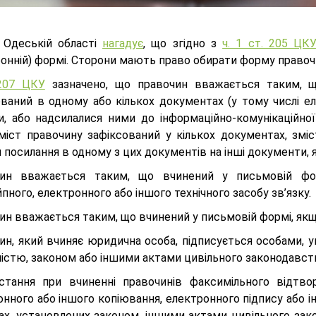
Одеській області
нагадує
, що згідно з
ч. 1 ст. 205 ЦК
ронній) формі. Сторони мають право обирати форму правоч
207 ЦКУ
зазначено, що правочин вважається таким, щ
ований в одному або кількох документах (у тому числі ел
и, або надсилалися ними до інформаційно-комунікаційно
міст правочину зафіксований у кількох документах, змі
посилання в одному з цих документів на інші документи, 
ин вважається таким, що вчинений у письмовій фо
пного, електронного або іншого технічного засобу зв’язку.
ин вважається таким, що вчинений у письмовій формі, якщ
ин, який вчиняє юридична особа, підписується особами, 
ністю, законом або іншими актами цивільного законодавст
стання при вчиненні правочинів факсимільного відтво
нного або іншого копіювання, електронного підпису або і
ах, установлених законом, іншими актами цивільного зако