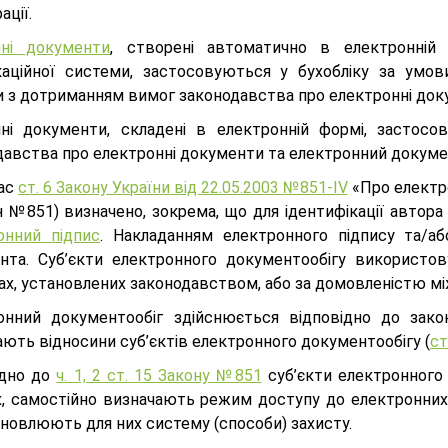
ації.
ні документи
, створені автоматично в електронній
каційної системи, застосовуються у бухобліку за умов
и з дотриманням вимог законодавства про електронні до
ні документи, складені в електронній формі, застос
давства про електронні документи та електронний докуме
ас
ст. 6 Закону України від 22.05.2003 №851-IV
«Про електро
н №851) визначено, зокрема, що для ідентифікації авто
онний підпис
. Накладанням електронного підпису та/а
нта. Суб’єкти електронного документообігу використов
ах, установлених законодавством, або за домовленістю мі
онний документообіг здійснюється відповідно до зако
ють відносини суб’єктів електронного документообігу (
ст
ідно до
ч. 1, 2 ст. 15 Закону №851
суб’єкти електронного 
х, самостійно визначають режим доступу до електронних 
ановлюють для них систему (способи) захисту.