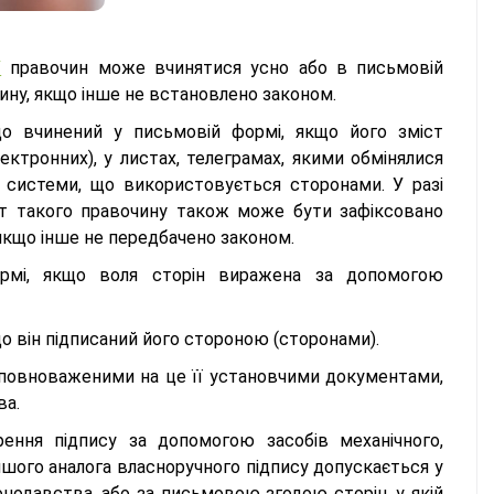
У
правочин може вчинятися усно або в письмовій
ину, якщо інше не встановлено законом.
о вчинений у письмовій формі, якщо його зміст
ектронних), у листах, телеграмах, якими обмінялися
ї системи, що використовується сторонами. У разі
ст такого правочину також може бути зафіксовано
якщо інше не передбачено законом.
рмі, якщо воля сторін виражена за допомогою
о він підписаний його стороною (сторонами).
уповноваженими на це її установчими документами,
ва.
рення підпису за допомогою засобів механічного,
ншого аналога власноручного підпису допускається у
нодавства, або за письмовою згодою сторін, у якій