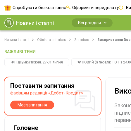
Спробувати безкоштовно
Оформити передплату
Ви
Новини і статті
Всі розділи
Новини і статті
Облік та звітність
Звітність
Використання Docu
ВАЖЛИВІ ТЕМИ
🔉Підсумки тижня. 27-31 липня
💔 НОВИЙ (!) перелік ТОТ з 24.06
Поставити запитання
Вико
фахівцям редакції «Дебет-Кредит»
Законо
Моє запитання
підпис
первин
Головне