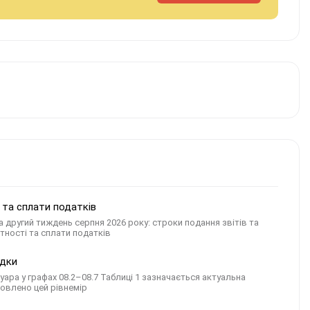
я та сплати податків
 другий тиждень серпня 2026 року: строки подання звітів та
тності та сплати податків
ідки
вуара у графах 08.2–08.7 Таблиці 1 зазначається актуальна
новлено цей рівнемір