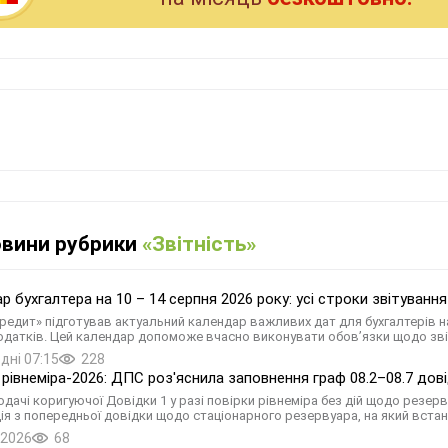
овини рубрики
«Звітність»
р бухгалтера на 10 – 14 серпня 2026 року: усі строки звітуванн
редит» підготував актуальний календар важливих дат для бухгалтерів на
одатків. Цей календар допоможе вчасно виконувати обов’язки щодо зві
дні 07:15
228
 рівнеміра-2026: ДПС роз'яснила заповнення граф 08.2–08.7 дов
одачі коригуючої Довідки 1 у разі повірки рівнеміра без дій щодо резер
ія з попередньої довідки щодо стаціонарного резервуара, на який вста
.2026
68