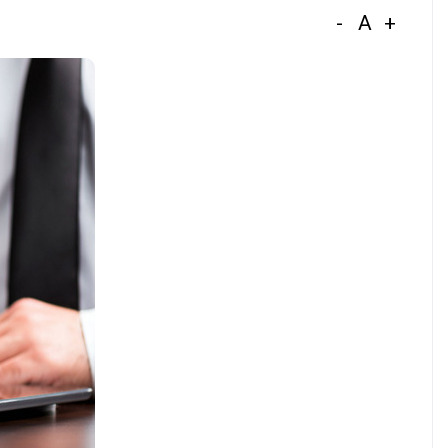
-
A
+