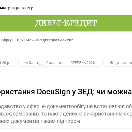
мкнути рекламу
Sign у ЗЕД: чи можна підписувати акти?
.26 р.
📅 Календар бухгалтера на СЕРПЕНЬ 2026
☀️Що нас чек
ристання DocuSign у ЗЕД: чи можна
давство у сфері е-документообігу не встановлює 
ів, сформованих та накладених із використанням сер
них документів таким підписом