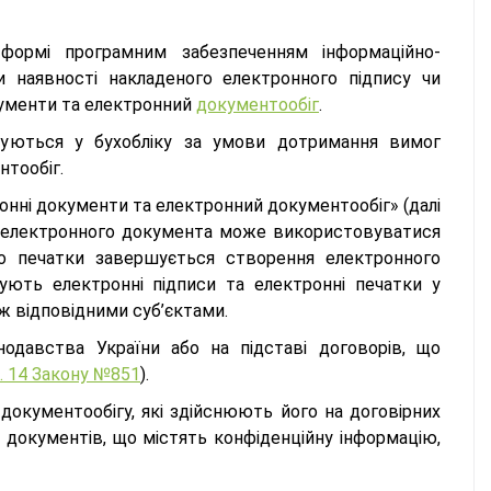
 формі програмним забезпеченням інформаційно-
и наявності накладеного електронного підпису чи
кументи та електронний
документообіг
.
овуються у бухобліку за умови дотримання вимог
нтообіг.
нні документи та електронний документообіг» (далі
ра електронного документа може використовуватися
бо печатки завершується створення електронного
ують електронні підписи та електронні печатки у
ж відповідними суб’єктами.
нодавства України або на підставі договорів, що
. 14 Закону №851
).
документообігу, які здійснюють його на договірних
документів, що містять конфіденційну інформацію,