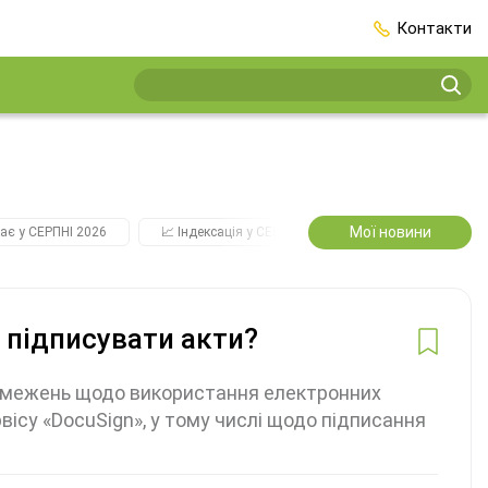
Контакти
Мої новини
ає у СЕРПНІ 2026
📈 Індексація у СЕРПНІ
2️⃣0️⃣2️⃣7️⃣ Усі ключо
 підписувати акти?
обмежень щодо використання електронних
вісу «DocuSign», у тому числі щодо підписання