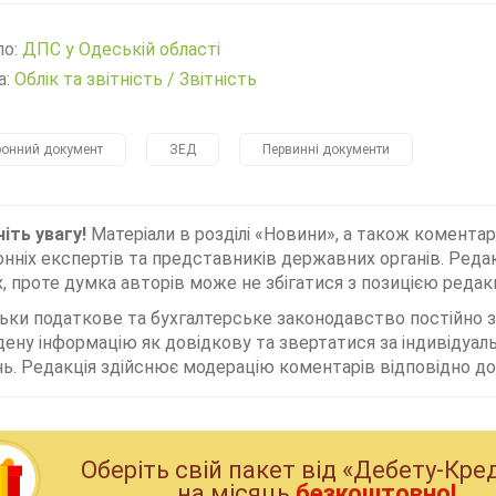
ло:
ДПС у Одеській області
а:
Облік та звітність
/
Звітність
ронний документ
ЗЕД
Первинні документи
іть увагу!
Матеріали в розділі «Новини», а також коментар
нніх експертів та представників державних органів. Редак
, проте думка авторів може не збігатися з позицією редакц
льки податкове та бухгалтерське законодавство постійно
дену інформацію як довідкову та звертатися за індивідуа
ь. Редакція здійснює модерацію коментарів відповідно до 
Оберiть свiй пакет вiд «Дебету-Кре
на мiсяць
безкоштовно!