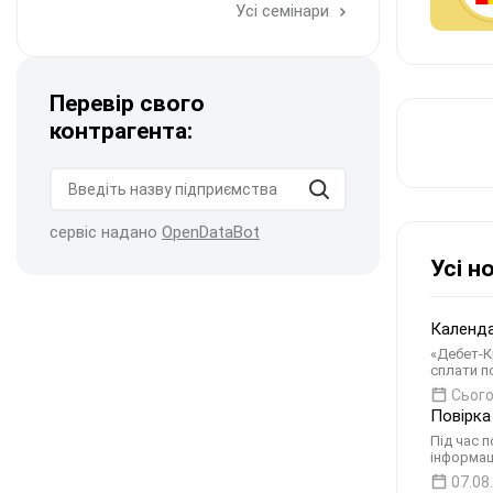
Усі семінари
Перевір свого
контрагента:
сервіс надано
OpenDataBot
Усі н
Календа
«Дебет-К
сплати п
Сього
Повірка
Під час п
інформац
07.08