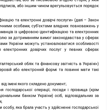
 підписів, або іншим чином врегульовується порядок
кацію та електронні довірчі послуги» (далі – Закон
чними особами, суб’єктами владних повноважень у
гаманців із цифровою ідентифікацією та електронних
нтролю за дотриманням вимог законодавства у сферах
конами України можуть установлюватися особливості
ня електронних довірчих послуг у певних сферах
алтерський облік та фінансову звітність в Україні»)
ровій або електронній формі та повинні мати такі
 від імені якого складено документ;
я господарської операції; посади і прізвища (крім
ональним банком України) осіб, відповідальних за
я;
 особу, яка брала участь у здійсненні господарської