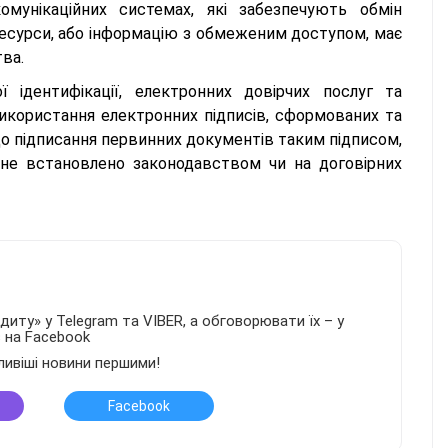
комунікаційних системах, які забезпечують обмін
есурси, або інформацію з обмеженим доступом, має
тва.
 ідентифікації, електронних довірчих послуг та
користання електронних підписів, сформованих та
одо підписання первинних документів таким підписом,
 не встановлено законодавством чи на договірних
иту» у Telegram та VIBER, а обговорювати їх – у
в на Facebook
ливіші новини першими!
Facebook