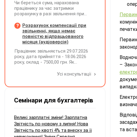
Чи береться сума, нарахована
опер
працівнику за час затримки
розрахунку в разі звільнення при
Первин
обчсиленні середньомісячної
комуні
заробітної плати (винагороди), для
Розрахунок компенсації при
печатк
розрахунку внеску на підтримку
звільненні, якщо немає
працевлаштування осіб з
повністю відпрацьованого
Первин
інвалідністю?
місяця (аудіоверсія)
законо
Працівник звільняється 29.07.2026
року, дата прийняття - 18.06.2026
Водноч
року, оклад - 7500,00 грн. Як
– Зако
розрахувати компенсацію трьох
електр
невикористаних днів відпустки при
Усі консультації
звільненні?
докуме
випадк
Електр
Семінари для бухгалтерів
визнача
Відпов
Великі зарплатні зміни! Зарплатна
засада
Звітність по-новому з липня! Нова
та вст
Звітність по квоті 4% та внеску за її
невиконання! Зміни Середня