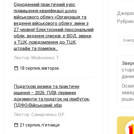
Одноденний практичний курс
підвищення кваліфікації щодо
Джере
військового обліку «Організація та
Рубрик
ведення військового обліку: зміни з
27 червня! Електронний персональний
облік, ведення списків, е-ВОД, звірки
Елект
з ТЦК, повідомлення до ТЦК,
штрафи та помилки...
Лектор: Мойсеєнко Т.
Зверн
18 серпня, вівторок
сторо
даних
Оскі
Податкові ризики та практичні
наве
рішення – 2026: ПДВ, первинні
документи та податок на прибуток,
рішен
ПДФО/Військовий збір
Лектор: Самарченко О.Р.
21 серпня, пʼятниця