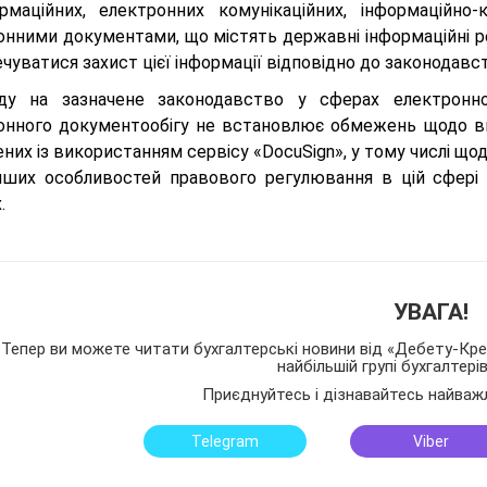
рмаційних, електронних комунікаційних, інформаційно-
онними документами, що містять державні інформаційні р
чуватися захист цієї інформації відповідно до законодавс
ду на зазначене законодавство у сферах електронної
онного документообігу не встановлює обмежень щодо ви
них із використанням сервісу «DocuSign», у тому числі щ
нших особливостей правового регулювання в цій сфері
.
УВАГА!
Тепер ви можете читати бухгалтерські новини від «Дебету-Кред
найбільшій групі бухгалтері
Приєднуйтесь і дізнавайтесь найваж
Telegram
Viber