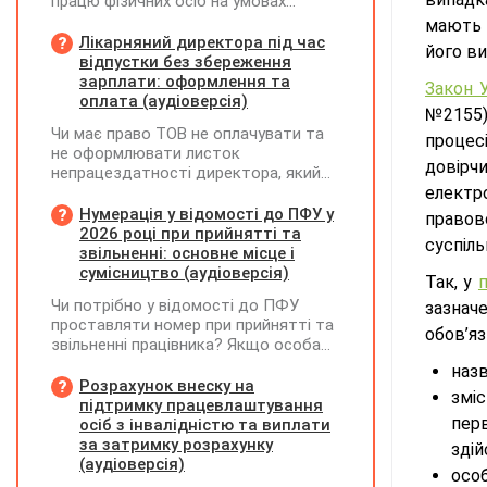
працю фізичних осіб на умовах
трудового договору (контракту) або
мають м
на інших умовах, передбачених
Лікарняний директора під час
його в
законодавством, Додаток Д1/
відпустки без збереження
Додаток ФІЗ-Д1 за відповідний
зарплати: оформлення та
Закон У
період не подається
оплата (аудіоверсія)
№2155)
Чи має право ТОВ не оплачувати та
процесі
не оформлювати листок
довірч
непрацездатності директора, який
перебуває у відпустці без
електр
збереження заробітної плати під час
Нумерація у відомості до ПФУ у
правов
призупинення діяльності
2026 році при прийнятті та
суспіль
підприємства?
звільненні: основне місце і
сумісництво (аудіоверсія)
Так, у
п
Чи потрібно у відомості до ПФУ
зазнач
проставляти номер при прийнятті та
обов’яз
звільненні працівника? Якщо особа
одночасно працювала за основним
назв
місцем роботи та за сумісництвом,
Розрахунок внеску на
змі
чи рахується це як два роботодавці?
підтримку працевлаштування
пер
осіб з інвалідністю та виплати
за затримку розрахунку
здій
(аудіоверсія)
особ