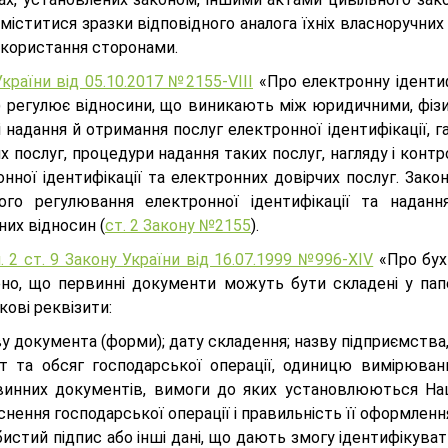
іститися зразки відповідного аналога їхніх власноручних
икористання сторонами.
країни від 05.10.2017 №2155-VIII
«Про електронну ідентифі
 регулює відносини, що виникають між юридичними, фізи
 надання й отримання послуг електронної ідентифікації, 
их послуг, процедури надання таких послуг, нагляду і ко
онної ідентифікації та електронних довірчих послуг. За
ого регулювання електронної ідентифікації та надан
них відносин (
ст. 2 Закону №2155
).
. 2 ст. 9 Закону України від 16.07.1999 №996-XIV
«Про бухг
ено, що первинні документи можуть бути складені у папе
кові реквізити:
у документа (форми); дату складення; назву підприємства,
ст та обсяг господарської операції, одиницю вимірюванн
винних документів, вимоги до яких установлюються Наці
снення господарської операції і правильність її оформленн
истий підпис або інші дані, що дають змогу ідентифікувати