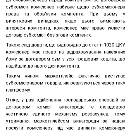
субкомісії комісіонер набуває щодо субкомісіонера
права та обов'язки комітента. При цьому у
виняткових випадках, якщо цього вимагають
інтереси комітента, комісіонер має право укласти
договір субкомісії без згоди комітента.
Також слід додати, що відповідно до статті 1020 ЦКУ
комісіонер має право на відраховування належних
йому за договором сум з усіх грошових коштів, що
надійшли до нього для комітента.
Таким чином, маркетплейс фактично виступає
субкомісіонером товарів, які реалізуються через таку
платформу.
Отже, у разі здійснення господарських операцій за
договором комісії, винагорода є складовою
частиною єдиного механізму розрахунків, тому
утримання маркетплейсом винагороди за надані
послуги комісіонеру під час виплати комісіонеру