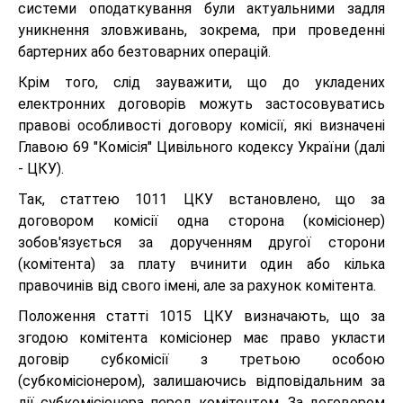
системи оподаткування були актуальними задля
уникнення зловживань, зокрема, при проведенні
бартерних або безтоварних операцій.
Крім того, слід зауважити, що до укладених
електронних договорів можуть застосовуватись
правові особливості договору комісії, які визначені
Главою 69 "Комісія" Цивільного кодексу України (далі
- ЦКУ).
Так, статтею 1011 ЦКУ встановлено, що за
договором комісії одна сторона (комісіонер)
зобов'язується за дорученням другої сторони
(комітента) за плату вчинити один або кілька
правочинів від свого імені, але за рахунок комітента.
Положення статті 1015 ЦКУ визначають, що за
згодою комітента комісіонер має право укласти
договір субкомісії з третьою особою
(субкомісіонером), залишаючись відповідальним за
дії субкомісіонера перед комітентом. За договором