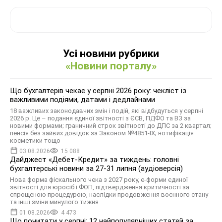
Усі новини рубрики
«Новини порталу»
Що бухгалтерів чекає у серпні 2026 року: чекліст із
важливими подіями, датами і дедлайнами
18 важливих законодавчих змін і подій, які відбудуться у серпні
2026 р. Це – подання єдиної звітності з ЄСВ, ПДФО та ВЗ за
новими формами; граничний строк звітності до ДПС за 2 квартал;
пенсія без зайвих довідок за Законом №4851-IX; нотифікація
косметики тощо
03.08.2026
15 088
Дайджест «Дебет-Кредит» за тиждень: головні
бухгалтерські новини за 27-31 липня (аудіоверсія)
Нова форма фіскального чека з 2027 року, е-форми єдиної
звітності для юросіб і ФОП, підтвердження критичності за
спрощеною процедурою, наслідки продовження воєнного стану
та інші зміни минулого тижня
01.08.2026
4 473
Що почитати у серпні: 12 найпопулярніших статей за