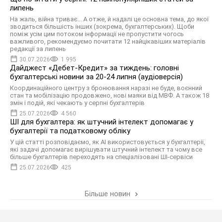
липень
На жаль, війна триває... А отже, й надалі це основна тема, до якої
зводиться більшість інших (зокрема, бухгалтерських). Щоби
поміж усім цим потоком інформації не пропустити чогось
важливого, рекомендуємо почитати 12 найцікавіших матеріалів
редакції за липень
30.07.2026
1 995
Дайджест «Дебет-Кредит» за тиждень: головні
бухгалтерські новини за 20-24 липня (аудіоверсія)
Координаційного центру з бронювання наразі не буде, воєнний
стан та мобілізацію продовжено, нові маяки від МВФ. А також 18
змін і подій, які чекають у серпні бухгалтерів
25.07.2026
4 560
ШІ для бухгалтера: як штучний інтелект допомагає у
бухгалтерії та податковому обліку
У цій статті розповідаємо, як AI використовується у бухгалтерії,
які задачі допомагає вирішувати штучний інтелект та чому все
більше бухгалтерів переходять на спеціалізовані ШІ-сервіси
25.07.2026
425
Більше новин