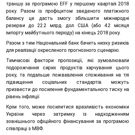
траншу за програмою EFF у першому кварталі 2018
року. Разом із профіцитом зведеного платіжного
балансу це дасть змогу збільшити міжнародні
резерви до 22.2 млрд. дол. США (або 4.2 місяця
імпорту майбутнього періоду) на кінець 2018 року.
Разом з тим Національний банк бачить низку ризиків
для реалізації окресленого прогнозного сценарію.
Тимчасові фактори пропозиції, які зумовлювали
подорожчання сирих продуктів харчування цього
року, та подальше пожвавлення споживання на тлі
підвищення соціальних стандартів можуть
призвести до посилення фундаментального тиску на
рівень інфляції.
Крім того, може посилитися вразливість економіки
України через затримку із надходженням
зовнішнього офіційного фінансування за програмою
співпраці з МВФ.