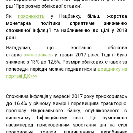
рш "Про розмір облікової ставки".
Як
пояснюють
у Нацбанку,
більш жорстка
монетарна політика сприятиме зниженню
споживчої інфляції та наближенню до цілі у 2018
році.
Нагадуємо, що востаннє облікова
ставка
змінювалась
у травні 2017 року. Тоді її було
знижено з 13% до 12,5%. Розміри облікових ставок за
попередні періоди можна подивитися в
довіднику на
порталі ДК>>>
Споживча інфляція у вересні 2017 року прискорилась
до 16.4%
у річному вимірі і перевищила траєкторію
прогнозу Національного банку, опублікованого в
липневому Інфляційному звіті. Це зумовлено
насамперед прискоренням зростання цін на сирі
продовольчі товари, підвищенням виробничих