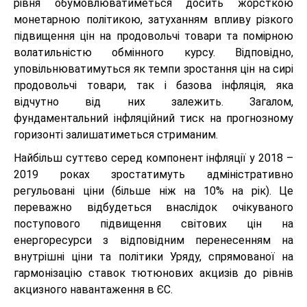
рівня обумовлюватиметься досить жорсткою
монетарною політикою, затуханням впливу різкого
підвищення цін на продовольчі товари та помірною
волатильністю обмінного курсу. Відповідно,
уповільнюватимуться як темпи зростання цін на сирі
продовольчі товари, так і базова інфляція, яка
відчутно від них залежить. Загалом,
фундаментальний інфляційний тиск на прогнозному
горизонті залишатиметься стриманим.
Найбільш суттєво серед компонент інфляції у 2018 –
2019 роках зростатимуть адміністративно
регульовані ціни (більше ніж на 10% на рік). Це
переважно відбудеться внаслідок очікуваного
поступового підвищення світових цін на
енергоресурси з відповідним перенесенням на
внутрішні ціни та політики Уряду, спрямованої на
гармонізацію ставок тютюнових акцизів до рівнів
акцизного навантаження в ЄС.