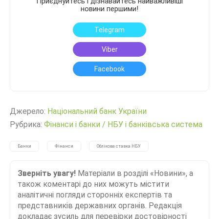
Приєднуйтесь і дізнавайтесь найважливіші
новини першими!
Telegram
Viber
Facebook
Джерело:
Нацiональний банк України
Рубрика:
Фінанси і банки
/
НБУ і банківська система
Банки
Фінанси
Облікова ставка НБУ
Зверніть увагу!
Матеріали в розділі «Новини», а
також коментарі до них можуть містити
аналітичні погляди сторонніх експертів та
представників державних органів. Редакція
докладає зусиль для перевірки достовірності