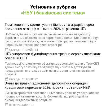
Усі новини рубрики
«НБУ і банківська система»
Помʼякшення у кредитуванні бізнесу та аграріїв через
посилення атак рф з 1 липня 2026 р.: рішення НБУ
НБУ передбачив можливість банків не визнавати дефолту
боржника в разі здійснення короткострокової (до одного року)
реструктуризації боргу, спричиненої фінтруднощами внаслідок
широкомасштабної збройної агресії рф
Сьогодні 19:34
14
НБУ унормовав функціонування трекінг-сервісу платіжних
операцій СЕП
Такі новації сприятимуть ефективному функціонуванню ТрекСЕП,
даючи змогу платнику та отримувачу коштів відстежувати
проходження платежу за всім ланцюгом виконання платіжної
операції
Сьогодні 18:08
22
Зміни до правил здійснення депозитних операцій і
кредитових переказів-2026: проєкт постанови НБУ
Зміни за проєктом постанови НБУ спрямовані на удосконалення
процедури стягнення коштів боржників, що розміщені на
вкладних (депозитних) рахунках
05.08.2026
102