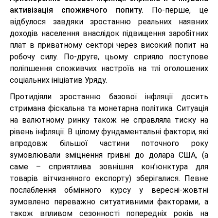
активізація споживчого попиту.
По-перше, це
відбулося завдяки зростанню реальних наявних
доходів населення внаслідок підвищення заробітних
плат в приватному секторі через високий попит на
робочу силу. По-друге, цьому сприяло поступове
поліпшення споживчих настроїв на тлі оголошених
соціальних ініціатив Уряду.
Протидіяли зростанню базової інфляції досить
стримана фіскальна та монетарна політика. Ситуація
на валютному ринку також не справляла тиску на
рівень інфляції. В цілому фундаментальні фактори, які
впродовж більшої частини поточного року
зумовлювали зміцнення гривні до долара США, (а
саме – сприятлива зовнішня кон’юнктура для
товарів вітчизняного експорту) зберігалися. Певне
послаблення обмінного курсу у вересні-жовтні
зумовлено переважно ситуативними факторами, а
також впливом сезонності попередніх років на