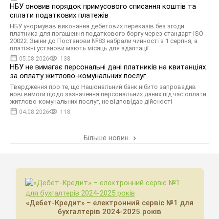
НБУ оновив порядок примусового списання коштів та
сплати податкових платежів
НБУ унормував виконання дебетових переказів без згоди
платника для погашення податкового боргу через стандарт ISO
20022. Зміни до Постанови №83 набрали чинності з 1 серпня, а
платіжні установи мають місяць для адаптації
05.08.2026
138
НБУ не вимагає персональні дані платників на квитанціях
за оплату житлово-комунальних послуг
Твердження про те, що Національний банк нібито запровадив
нові вимоги щодо зазначення персональних даних під час оплати
житлово-комунальних послуг, не відповідає дійсності
04.08.2026
118
Більше новин
«Дебет-Кредит» – електронний сервіс №1 для
бухгалтерів 2024-2025 років