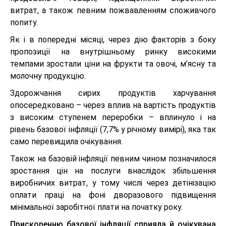
витрат, а також певним пожвавленням споживчого
попиту.
Як і в попередні місяці, через дію факторів з боку
пропозиції на внутрішньому ринку високими
темпами зростали ціни на фрукти та овочі, м’ясну та
молочну продукцію.
Здорожчання сирих продуктів харчування
опосередковано – через вплив на вартість продуктів
з високим ступенем переробки – вплинуло і на
рівень базової інфляції (7,7% у річному вимірі), яка так
само перевищила очікування.
Також на базовій інфляції певним чином позначилося
зростання цін на послуги внаслідок збільшення
виробничих витрат, у тому числі через детінізацію
оплати праці на фоні дворазового підвищення
мінімальної заробітної плати на початку року.
Прискоренню базової інфляції сприяла й очікувана