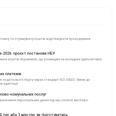
атнику та отримувачу коштів відстежувати проходження
ів-2026: проєкт постанови НБУ
ення коштів боржників, що розміщені на вкладних (депозитних)
их платежів
 податкового боргу через стандарт ISO 20022. Зміни до
я адаптації
итлово-комунальних послуг
азначення персональних даних під час оплати житлово-
0 тис або 3 млн грн: як підготуватись