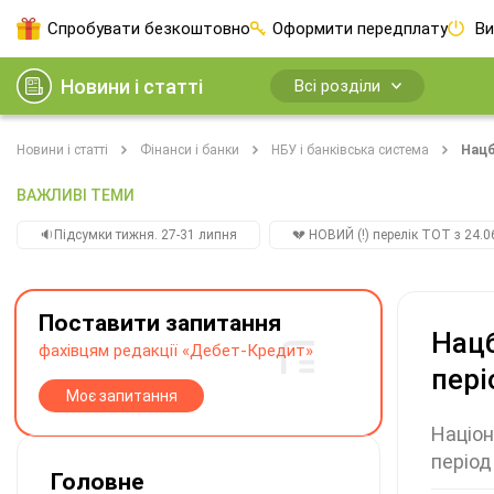
Спробувати безкоштовно
Оформити передплату
Ви
Новини і статті
Всі розділи
Новини і статті
Фінанси і банки
НБУ і банківська система
Нацб
ВАЖЛИВІ ТЕМИ
🔉Підсумки тижня. 27-31 липня
💔 НОВИЙ (!) перелік ТОТ з 24.06
Поставити запитання
Нацб
фахівцям редакції «Дебет-Кредит»
пері
Моє запитання
Націон
період
Головне