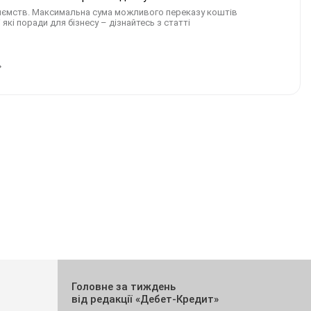
приємств. Максимальна сума можливого переказу коштів
 які поради для бізнесу – дізнайтесь з статті
Головне за тиждень
від редакції «Дебет-Кредит»