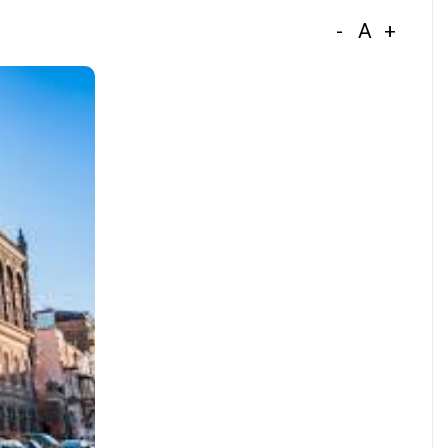
-
A
+