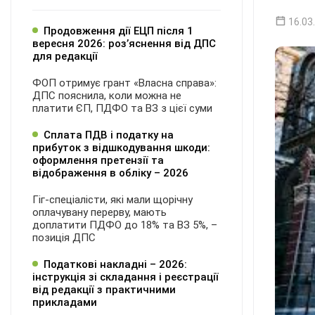
16.03
Продовження дії ЕЦП після 1
вересня 2026: розʼяснення від ДПС
для редакції
ФОП отримує грант «Власна справа»:
ДПС пояснила, коли можна не
платити ЄП, ПДФО та ВЗ з цієї суми
Сплата ПДВ і податку на
прибуток з відшкодування шкоди:
оформлення претензії та
відображення в обліку – 2026
Гіг-спеціалісти, які мали щорічну
оплачувану перерву, мають
доплатити ПДФО до 18% та ВЗ 5%, –
позиція ДПС
Податкові накладні – 2026:
інструкція зі складання і реєстрації
від редакції з практичними
прикладами