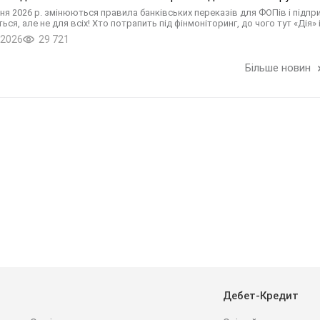
пня 2026 р. змінюються правила банківських переказів для ФОПів і під
ся, але не для всіх! Хто потрапить під фінмоніторинг, до чого тут «Дія» і
.2026
29 721
Більше новин
Дебет-Кредит