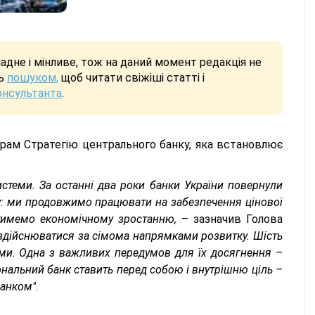
дне і мінливе, тож на даний момент редакція не
сь
пошуком,
щоб читати свіжіші статті і
онсультанта
.
рам Стратегію центрального банку, яка встановлює
стеми. За останні два роки банки України повернули
му: ми продовжимо працювати на забезпечення цінової
ятимемо економічному зростанню,
– зазначив Голова
 здійснюватися за сімома напрямками розвитку. Шість
еми. Одна з важливих передумов для їх досягнення –
ональний банк ставить перед собою і внутрішню ціль –
анком".