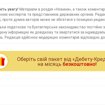
іть увагу!
Матеріали в розділі «Новини», а також коментар
нніх експертів та представників державних органів. Редак
, проте думка авторів може не збігатися з позицією редакц
льки податкове та бухгалтерське законодавство постійно
дену інформацію як довідкову та звертатися за індивідуа
ь. Редакція здійснює модерацію коментарів відповідно до 
Оберiть свiй пакет вiд «Дебету-Кре
на мiсяць
безкоштовно!