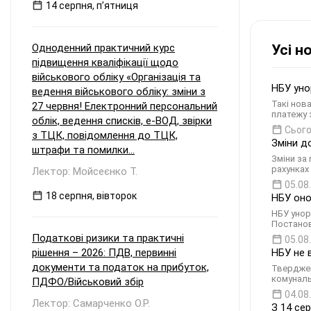
14 серпня, пʼятниця
Одноденний практичний курс
Усі н
підвищення кваліфікації щодо
військового обліку «Організація та
НБУ уно
ведення військового обліку: зміни з
Такі нов
27 червня! Електронний персональний
платежу 
облік, ведення списків, е-ВОД, звірки
Сього
з ТЦК, повідомлення до ТЦК,
Зміни д
штрафи та помилки...
Зміни за
рахунках
Лектор: Мойсеєнко Т.
05.08
18 серпня, вівторок
НБУ оно
НБУ унор
Постанов
Податкові ризики та практичні
05.08
рішення – 2026: ПДВ, первинні
НБУ не 
документи та податок на прибуток,
Тверджен
комуналь
ПДФО/Військовий збір
04.08
Лектор: Самарченко О.Р.
З 14 сер