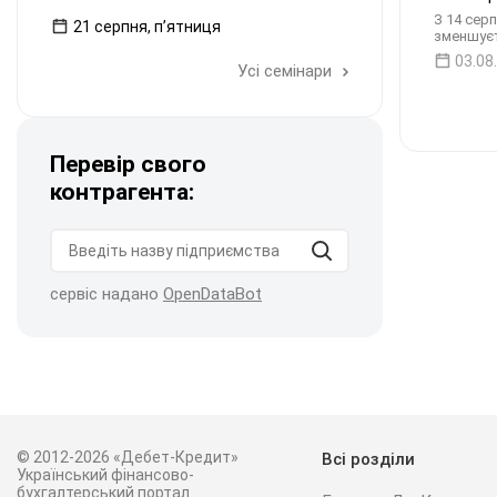
З 14 сер
21 серпня, пʼятниця
зменшуєть
03.08
Усі семінари
Перевір свого
контрагента:
сервіс надано
OpenDataBot
© 2012-2026 «Дебет-Кредит»
Всі розділи
Український фінансово-
бухгалтерський портал.