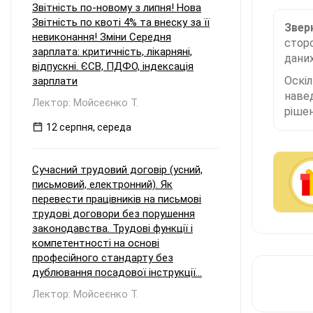
Звітність по-новому з липня! Нова
Звітність по квоті 4% та внеску за її
Зверн
невиконання! Зміни Середня
сторо
зарплата: критичність, лікарняні,
даних
відпускні. ЄСВ, ПДФО, індексація
Оскі
зарплати
наве
Лектор: Мойсеєнко Т.
рішен
12 серпня, середа
Сучасний трудовий договір (усний,
письмовий, електронний). Як
перевести працівників на письмові
трудові договори без порушення
законодавства. Трудові функції і
компетентності на основі
професійного стандарту без
дублювання посадової інструкції...
Лектор: Мойсеєнко Т.