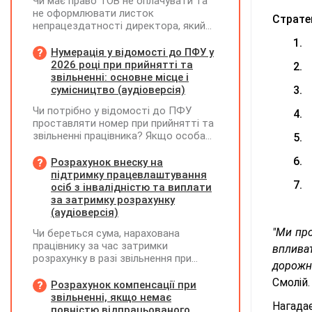
Чи має право ТОВ не оплачувати та
не оформлювати листок
Стратег
непрацездатності директора, який
перебуває у відпустці без
1.
збереження заробітної плати під час
Нумерація у відомості до ПФУ у
призупинення діяльності
2026 році при прийнятті та
2.
підприємства?
звільненні: основне місце і
сумісництво (аудіоверсія)
3.
Чи потрібно у відомості до ПФУ
4.
Е
проставляти номер при прийнятті та
звільненні працівника? Якщо особа
5.
В
одночасно працювала за основним
місцем роботи та за сумісництвом,
6.
Ф
Розрахунок внеску на
чи рахується це як два роботодавці?
підтримку працевлаштування
7.
осіб з інвалідністю та виплати
за затримку розрахунку
(аудіоверсія)
"Ми про
Чи береться сума, нарахована
працівнику за час затримки
вплива
розрахунку в разі звільнення при
дорожн
обчсиленні середньомісячної
Смолій.
заробітної плати (винагороди), для
Розрахунок компенсації при
розрахунку внеску на підтримку
звільненні, якщо немає
Нагада
працевлаштування осіб з
повністю відпрацьованого