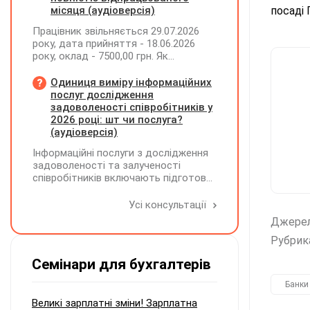
інвалідністю?
місяця (аудіоверсія)
посаді 
Працівник звільняється 29.07.2026
року, дата прийняття - 18.06.2026
року, оклад - 7500,00 грн. Як
розрахувати компенсацію трьох
невикористаних днів відпустки при
Одиниця виміру інформаційних
звільненні?
послуг дослідження
задоволеності співробітників у
2026 році: шт чи послуга?
(аудіоверсія)
Інформаційні послуги з дослідження
задоволеності та залученості
співробітників включають підготовку
дослідного повідомлення,
проведення опитування через
Усі консультації
EngageQ та електронну пошту,
Джере
підтримку учасників і передачу
результатів. Яку одиницю виміру
Рубрик
коректніше застосовувати — «шт» чи
Семінари для бухгалтерів
«послуга»?
Банки
Великі зарплатні зміни! Зарплатна