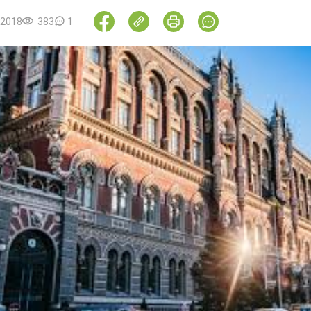
.2018
383
1