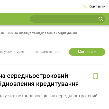
Контакти
них – низька інфляція та відновлення кредитування
Мої новини
ає у СЕРПНІ 2026
📈 Індексація у СЕРПНІ
2️⃣0️⃣2️⃣7️⃣ Усі ключо
 на середньостроковий
 відновлення кредитування
нку, яка встановлює цілі на середньостроковий