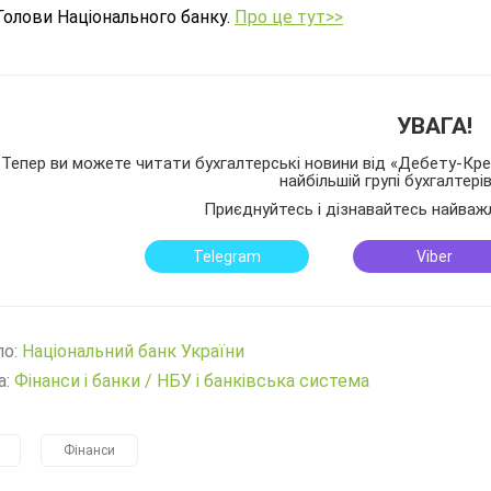
Голови Національного банку.
Про це тут>>
УВАГА!
Тепер ви можете читати бухгалтерські новини від «Дебету-Кред
найбільшій групі бухгалтері
Приєднуйтесь і дізнавайтесь найваж
Telegram
Viber
ло:
Нацiональний банк України
а:
Фінанси і банки
/
НБУ і банківська система
Фінанси