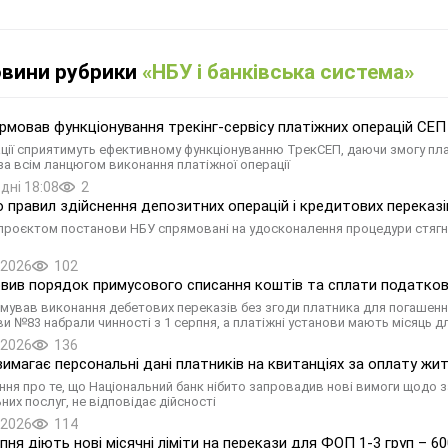
овини рубрики
«НБУ і банківська система»
рмовав функціонування трекінг-сервісу платіжних операцій СЕП
ації сприятимуть ефективному функціонуванню ТрекСЕП, даючи змогу пл
за всім ланцюгом виконання платіжної операції
дні 18:08
2
о правил здійснення депозитних операцій і кредитових переказ
 проєктом постанови НБУ спрямовані на удосконалення процедури стягн
.2026
102
вив порядок примусового списання коштів та сплати податков
мував виконання дебетових переказів без згоди платника для погашення
и №83 набрали чинності з 1 серпня, а платіжні установи мають місяць дл
.2026
136
вимагає персональні дані платників на квитанціях за оплату ж
ня про те, що Національний банк нібито запровадив нові вимоги щодо з
них послуг, не відповідає дійсності
.2026
114
пня діють нові місячні ліміти на перекази для ФОП 1-3 груп – 60