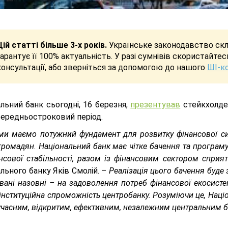
Цій статті більше 3-х років.
Українське законодавство скла
гарантує її 100% актуальність. У разі сумнівів скористайте
консультації, або зверніться за допомогою до нашого
ШІ-к
льний банк сьогодні, 16 березня,
презентував
стейкхолде
 середньостроковий період.
 ми маємо потужний фундамент для розвитку фінансової си
громадян. Національний банк має чітке бачення та програ
ансової стабільності, разом із фінансовим сектором спри
льного банку Яків Смолій. –
Реалізація цього бачення буде
вані назовні – на задоволення потреб фінансової екосист
інституційна спроможність центробанку. Розуміючи це, Наці
учасним, відкритим, ефективним, незалежним центральним б