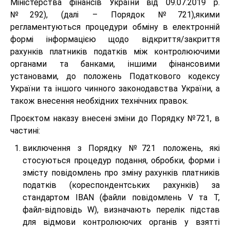
Міністерства фінансів України від 09.07.2019 р.
№292), (далі – Порядок №721),якими
регламентуються процедури обміну в електронній
формі інформацією щодо відкриття/закриття
рахунків платників податків між контролюючими
органами та банками, іншими фінансовими
установами, до положень Податкового кодексу
України та іншого чинного законодавства України, а
також внесення необхідних технічних правок.
Проєктом наказу внесені зміни до Порядку №721, в
частині:
виключення з Порядку №721 положень, які
стосуються процедур подання, обробки, форми і
змісту повідомлень про зміну рахунків платників
податків (кореспондентських рахунків) за
стандартом IBAN (файли повідомлень V та T,
файл-відповідь W), визначають перелік підстав
для відмови контролюючих органів у взятті