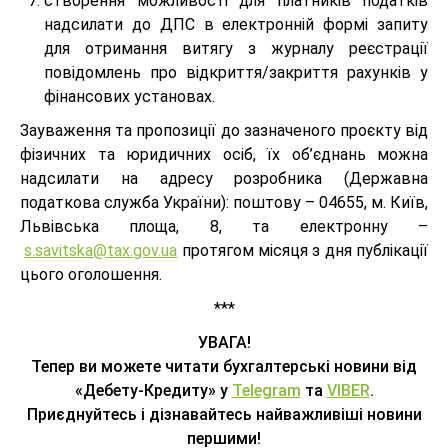
створення можливості для платників податків
надсилати до ДПС в електронній формі запиту
для отримання витягу з журналу реєстрації
повідомлень про відкриття/закриття рахунків у
фінансових установах.
Зауваження та пропозиції до зазначеного проєкту від
фізичних та юридичних осіб, їх об’єднань можна
надсилати на адресу розробника (Державна
податкова служба України): поштову – 04655, м. Київ,
Львівська площа, 8, та електронну –
s.savitska@tax.gov.ua
протягом місяця з дня публікації
цього оголошення.
***
УВАГА!
Тепер ви можете читати бухгалтерські новини від
«Дебету-Кредиту» у
Telegram
та
VIBER
.
Приєднуйтесь і дізнавайтесь найважливіші новини
першими!