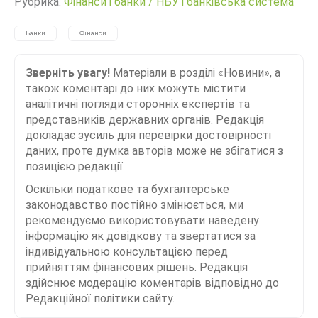
Рубрика:
Фінанси і банки
/
НБУ і банківська система
Банки
Фінанси
Зверніть увагу!
Матеріали в розділі «Новини», а
також коментарі до них можуть містити
аналітичні погляди сторонніх експертів та
представників державних органів. Редакція
докладає зусиль для перевірки достовірності
даних, проте думка авторів може не збігатися з
позицією редакції.
Оскільки податкове та бухгалтерське
законодавство постійно змінюється, ми
рекомендуємо використовувати наведену
інформацію як довідкову та звертатися за
індивідуальною консультацією перед
прийняттям фінансових рішень. Редакція
здійснює модерацію коментарів відповідно до
Редакційної політики сайту.