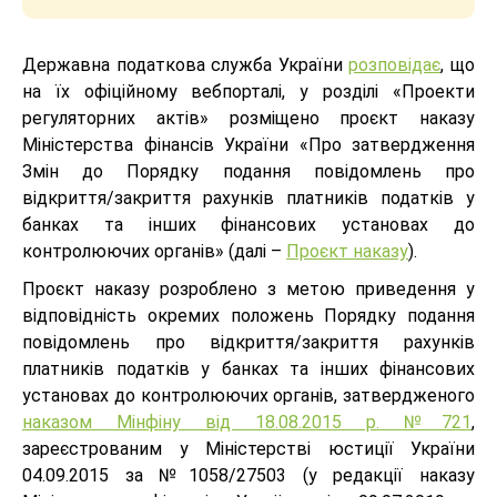
Державна податкова служба України
розповідає
, що
на їх офіційному вебпорталі, у розділі «Проекти
регуляторних актів» розміщено проєкт наказу
Міністерства фінансів України «Про затвердження
Змін до Порядку подання повідомлень про
відкриття/закриття рахунків платників податків у
банках та інших фінансових установах до
контролюючих органів» (далі –
Проєкт наказу
).
Проєкт наказу розроблено з метою приведення у
відповідність окремих положень Порядку подання
повідомлень про відкриття/закриття рахунків
платників податків у банках та інших фінансових
установах до контролюючих органів, затвердженого
наказом Мінфіну від 18.08.2015 р. №721
,
зареєстрованим у Міністерстві юстиції України
04.09.2015 за №1058/27503 (у редакції наказу