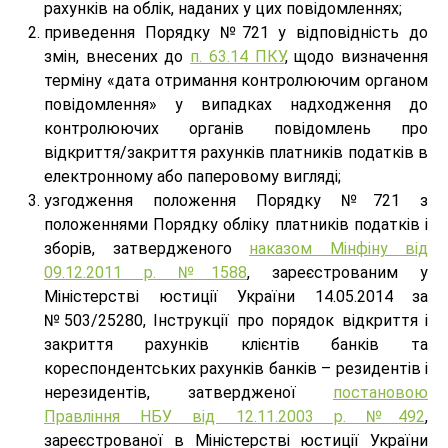
рахунків на облік, наданих у цих повідомленнях;
приведення Порядку №721 у відповідність до
змін, внесених до
п. 63.14 ПКУ
, щодо визначення
терміну «дата отримання контролюючим органом
повідомлення» у випадках надходження до
контролюючих органів повідомлень про
відкриття/закриття рахунків платників податків в
електронному або паперовому вигляді;
узгодження положення Порядку №721 з
положеннями Порядку обліку платників податків і
зборів, затвердженого
наказом Мінфіну від
09.12.2011 р. №1588
, зареєстрованим у
Міністерстві юстиції України 14.05.2014 за
№503/25280, Інструкції про порядок відкриття і
закриття рахунків клієнтів банків та
кореспондентських рахунків банків – резидентів і
нерезидентів, затвердженої
постановою
Правління НБУ від 12.11.2003 р. №492
,
зареєстрованої в Міністерстві юстиції України