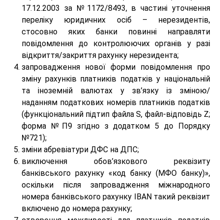
17.12.2003 за №1172/8493, в частині уточнення
переліку юридичних осіб – нерезидентів,
стосовно яких банки повинні направляти
повідомлення до контролюючих органів у разі
відкриття/закриття рахунку нерезидента;
запровадження нової форми повідомлення про
зміну рахунків платників податків у національній
та іноземній валютах у зв’язку із зміною/
наданням податкових номерів платників податків
(функціональний підтип файла S, файл-відповідь Z;
форма №П9 згідно з додатком 5 до Порядку
№721);
зміни абревіатури ДФС на ДПС;
виключення обов’язкового реквізиту
банківського рахунку «код банку (МФО банку)»,
оскільки після запровадження міжнародного
номера банківського рахунку IBAN такий реквізит
включено до номера рахунку;