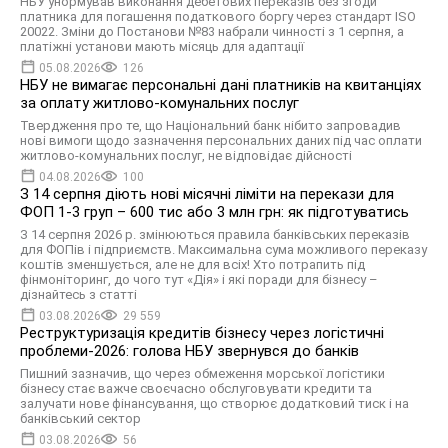
НБУ унормував виконання дебетових переказів без згоди
платника для погашення податкового боргу через стандарт ISO
20022. Зміни до Постанови №83 набрали чинності з 1 серпня, а
платіжні установи мають місяць для адаптації
05.08.2026
126
НБУ не вимагає персональні дані платників на квитанціях
за оплату житлово-комунальних послуг
Твердження про те, що Національний банк нібито запровадив
нові вимоги щодо зазначення персональних даних під час оплати
житлово-комунальних послуг, не відповідає дійсності
04.08.2026
100
З 14 серпня діють нові місячні ліміти на перекази для
ФОП 1-3 груп – 600 тис або 3 млн грн: як підготуватись
З 14 серпня 2026 р. змінюються правила банківських переказів
для ФОПів і підприємств. Максимальна сума можливого переказу
коштів зменшується, але не для всіх! Хто потрапить під
фінмоніторинг, до чого тут «Дія» і які поради для бізнесу –
дізнайтесь з статті
03.08.2026
29 559
Реструктуризація кредитів бізнесу через логістичні
проблеми-2026: голова НБУ звернувся до банків
Пишний зазначив, що через обмеження морської логістики
бізнесу стає важче своєчасно обслуговувати кредити та
залучати нове фінансування, що створює додатковий тиск і на
банківський сектор
03.08.2026
56