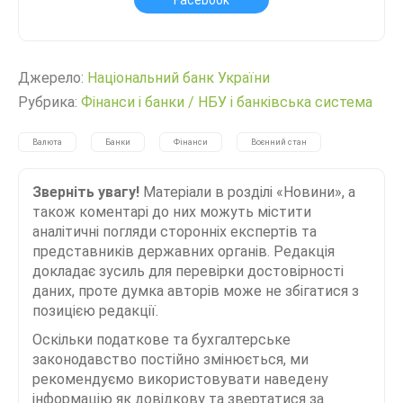
Джерело:
Нацiональний банк України
Рубрика:
Фінанси і банки
/
НБУ і банківська система
Валюта
Банки
Фінанси
Воєнний стан
Зверніть увагу!
Матеріали в розділі «Новини», а
також коментарі до них можуть містити
аналітичні погляди сторонніх експертів та
представників державних органів. Редакція
докладає зусиль для перевірки достовірності
даних, проте думка авторів може не збігатися з
позицією редакції.
Оскільки податкове та бухгалтерське
законодавство постійно змінюється, ми
рекомендуємо використовувати наведену
інформацію як довідкову та звертатися за