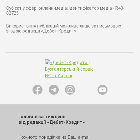
Суб'єкт у сфері онлайн-медіа; ідентифікатор медіа - R40-
02725
Використання публікацій можливе лише за письмовою
згодою редакції «Дебет-Кредит»
Головне за тиждень
від редакції «Дебет-Кредит»
Кожного понеділка на Ваш e-mail