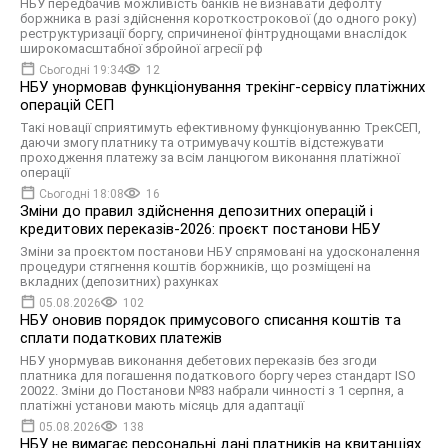
НБУ передбачив можливість банків не визнавати дефолту
боржника в разі здійснення короткострокової (до одного року)
реструктуризації боргу, спричиненої фінтруднощами внаслідок
широкомасштабної збройної агресії рф
Сьогодні 19:34
12
НБУ унормовав функціонування трекінг-сервісу платіжних
операцій СЕП
Такі новації сприятимуть ефективному функціонуванню ТрекСЕП,
даючи змогу платнику та отримувачу коштів відстежувати
проходження платежу за всім ланцюгом виконання платіжної
операції
Сьогодні 18:08
16
Зміни до правил здійснення депозитних операцій і
кредитових переказів-2026: проєкт постанови НБУ
Зміни за проєктом постанови НБУ спрямовані на удосконалення
процедури стягнення коштів боржників, що розміщені на
вкладних (депозитних) рахунках
05.08.2026
102
НБУ оновив порядок примусового списання коштів та
сплати податкових платежів
НБУ унормував виконання дебетових переказів без згоди
платника для погашення податкового боргу через стандарт ISO
20022. Зміни до Постанови №83 набрали чинності з 1 серпня, а
платіжні установи мають місяць для адаптації
05.08.2026
138
НБУ не вимагає персональні дані платників на квитанціях