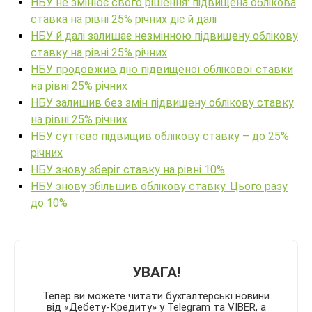
НБУ не змінює свого рішення: підвищена облікова
ставка на рівні 25% річних діє й далі
НБУ й далі залишає незмінною підвищену облікову
ставку на рівні 25% річних
НБУ продовжив дію підвищеної облікової ставки
на рівні 25% річних
НБУ залишив без змін підвищену облікову ставку
на рівні 25% річних
НБУ суттєво підвищив облікову ставку – до 25%
річних
НБУ знову зберіг ставку на рівні 10%
НБУ знову збільшив облікову ставку. Цього разу
до 10%
УВАГА!
Тепер ви можете читати бухгалтерські новини
від «Дебету-Кредиту» у Telegram та VIBER, а