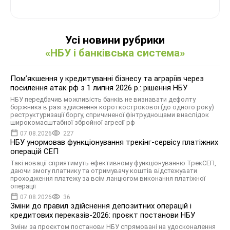
Усі новини рубрики
«НБУ і банківська система»
Помʼякшення у кредитуванні бізнесу та аграріїв через
посилення атак рф з 1 липня 2026 р.: рішення НБУ
НБУ передбачив можливість банків не визнавати дефолту
боржника в разі здійснення короткострокової (до одного року)
реструктуризації боргу, спричиненої фінтруднощами внаслідок
широкомасштабної збройної агресії рф
07.08.2026
227
НБУ унормовав функціонування трекінг-сервісу платіжних
операцій СЕП
Такі новації сприятимуть ефективному функціонуванню ТрекСЕП,
даючи змогу платнику та отримувачу коштів відстежувати
проходження платежу за всім ланцюгом виконання платіжної
операції
07.08.2026
36
Зміни до правил здійснення депозитних операцій і
кредитових переказів-2026: проєкт постанови НБУ
Зміни за проєктом постанови НБУ спрямовані на удосконалення