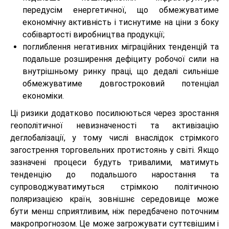
передусім енергетичної, що обмежуватиме
економічну активність і тиснутиме на ціни з боку
собівартості виробництва продукції;
поглиблення негативних міграційних тенденцій та
подальше розширення дефіциту робочої сили на
внутрішньому ринку праці, що дедалі сильніше
обмежуватиме довгостроковий потенціал
економіки.
Ці ризики додатково посилюються через зростання
геополітичної невизначеності та активізацію
деглобалізації, у тому числі внаслідок стрімкого
загострення торговельних протистоянь у світі. Якщо
зазначені процеси будуть тривалими, матимуть
тенденцію до подальшого наростання та
супроводжуватимуться стрімкою політичною
поляризацією країн, зовнішнє середовище може
бути менш сприятливим, ніж передбачено поточним
макропрогнозом. Це може загрожувати суттєвішим і