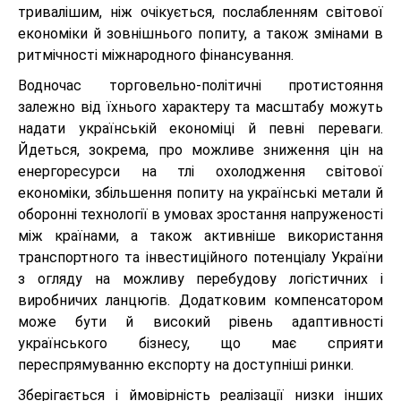
тривалішим, ніж очікується, послабленням світової
економіки й зовнішнього попиту, а також змінами в
ритмічності міжнародного фінансування.
Водночас торговельно-політичні протистояння
залежно від їхнього характеру та масштабу можуть
надати українській економіці й певні переваги.
Йдеться, зокрема, про можливе зниження цін на
енергоресурси на тлі охолодження світової
економіки, збільшення попиту на українські метали й
оборонні технології в умовах зростання напруженості
між країнами, а також активніше використання
транспортного та інвестиційного потенціалу України
з огляду на можливу перебудову логістичних і
виробничих ланцюгів. Додатковим компенсатором
може бути й високий рівень адаптивності
українського бізнесу, що має сприяти
переспрямуванню експорту на доступніші ринки.
Зберігається і ймовірність реалізації низки інших