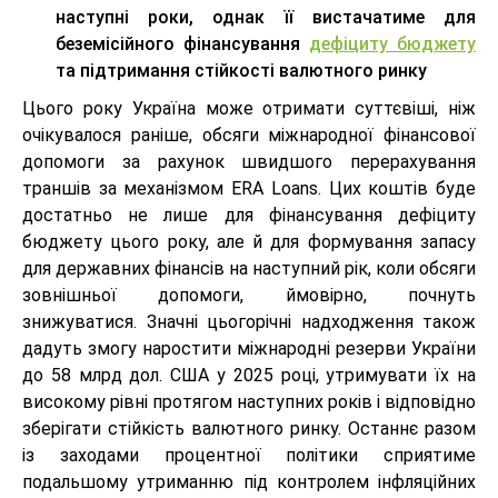
наступні роки, однак її вистачатиме для
беземісійного фінансування
дефіциту бюджету
та підтримання стійкості валютного ринку
Цього року Україна може отримати суттєвіші, ніж
очікувалося раніше, обсяги міжнародної фінансової
допомоги за рахунок швидшого перерахування
траншів за механізмом ERA Loans. Цих коштів буде
достатньо не лише для фінансування дефіциту
бюджету цього року, але й для формування запасу
для державних фінансів на наступний рік, коли обсяги
зовнішньої допомоги, ймовірно, почнуть
знижуватися. Значні цьогорічні надходження також
дадуть змогу наростити міжнародні резерви України
до 58 млрд дол. США у 2025 році, утримувати їх на
високому рівні протягом наступних років і відповідно
зберігати стійкість валютного ринку. Останнє разом
із заходами процентної політики сприятиме
подальшому утриманню під контролем інфляційних