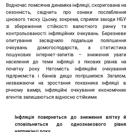
Водночас помісячна динаміка інфляції, скоригована на
сезонність, свідчить про ознаки послаблення
цінового тиску. Цьому, зокрема, сприяли заходи НБУ
зі збереження стійкості валютного ринку та
контрольованості інфляційних очікувань. Березневе
опитування засвідчило подальше поліпшення
очікувань домогосподарств, а статистика
пошукових інтернет-запитів – зниження уваги
населення до теми інфляції з пікових рівнів на
початку року. Натомість інфляційні очікування
підприємств і банків дещо погіршилися. Загалом,
незважаючи на зростання показника інфляції в
річному вимірі, інфляційні очікування економічних
агентів залишаються відносно стійкими.
Інфляція повернеться до зниження влітку й
сповільниться до однознакового рівня
наприкінці року