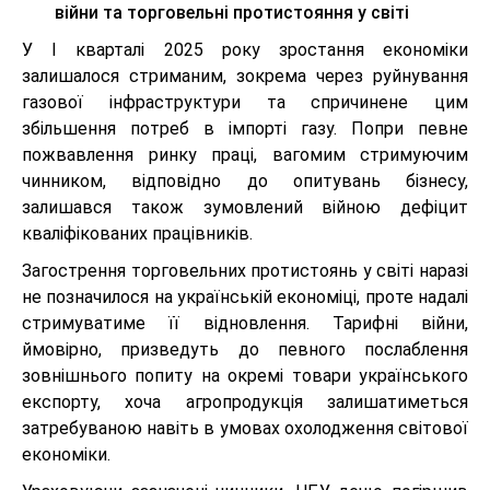
війни та торговельні протистояння у світі
У І кварталі 2025 року зростання економіки
залишалося стриманим, зокрема через руйнування
газової інфраструктури та спричинене цим
збільшення потреб в імпорті газу. Попри певне
пожвавлення ринку праці, вагомим стримуючим
чинником, відповідно до опитувань бізнесу,
залишався також зумовлений війною дефіцит
кваліфікованих працівників.
Загострення торговельних протистоянь у світі наразі
не позначилося на українській економіці, проте надалі
стримуватиме її відновлення. Тарифні війни,
ймовірно, призведуть до певного послаблення
зовнішнього попиту на окремі товари українського
експорту, хоча агропродукція залишатиметься
затребуваною навіть в умовах охолодження світової
економіки.