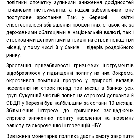
політики спочатку зупинили зниження дохідностей
гривневих інструментів, а надалі забезпечили їхнє
поступове зростання. Так, у березні – квітні
спостерігалося збільшення процентних ставок як за
державними облігаціями в національній валюті, так і
строковими депозитами в гривні на строк понад три
місяці, у тому числі й у банків – лідерів роздрібного
ринку.
Зростання привабливості гривневих інструментів
відобразилося у підвищенні попиту на них. Зокрема,
окреслився помітний прогрес у прирості вкладів
населення на строк понад три місяці в банках усіх
груп. Сукупний чистий попит на строкові депозити й
ОВДП у березні був найбільшим за останні 10 місяців.
Збільшення інтересу до гривневих заощаджень
сприяло зниженню попиту населення на іноземну
валюту та скороченню інтервенцій НБУ.
Виважена монетарна політика дасть змогу закріпити