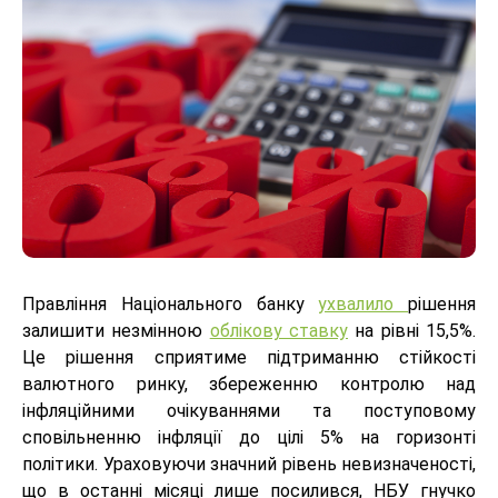
Правління Національного банку
ухвалило
рішення
залишити незмінною
облікову ставку
на рівні 15,5%.
Це рішення сприятиме підтриманню стійкості
валютного ринку, збереженню контролю над
інфляційними очікуваннями та поступовому
сповільненню інфляції до цілі 5% на горизонті
політики. Ураховуючи значний рівень невизначеності,
що в останні місяці лише посилився, НБУ гнучко