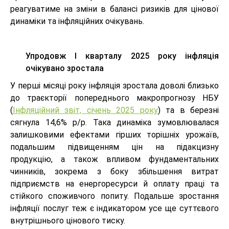
реагуватиме на зміни в балансі ризиків для цінової
динаміки та інфляційних очікувань.
Упродовж І кварталу 2025 року інфляція
очікувано зростала
У перші місяці року інфляція зростала доволі близько
до траєкторії попереднього макропрогнозу НБУ
(
Інфляційний звіт, січень 2025 року
) та в березні
сягнула 14,6% р/р. Така динаміка зумовлювалася
залишковими ефектами гірших торішніх урожаїв,
подальшим підвищенням цін на підакцизну
продукцію, а також впливом фундаментальних
чинників, зокрема з боку збільшення витрат
підприємств на енергоресурси й оплату праці та
стійкого споживчого попиту. Подальше зростання
інфляції послуг теж є індикатором усе ще суттєвого
внутрішнього цінового тиску.