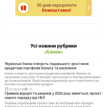
30 днiв передплати
безкоштовно!
Усі новини рубрики
«Банки»
Українські банки очікують подальшого зростання
кредитних портфелів бізнесу та населення
Банки очікують зростання кредитних портфелів бізнесу та
населення у наступні 12 місяців і прогнозують пом'якшення вимог
до позичальників. Фінустанови відзначили зростання попиту на
іпотеку та корпоративні кредити
02.08.2026
51
Правила відкриття рахунків у 2026 році зміняться: проєкт
нового порядку від НБУ
Нацбанк оприлюднив проєкт змін до Інструкції про порядок
відкриття та закриття рахунків користувачам надавачами