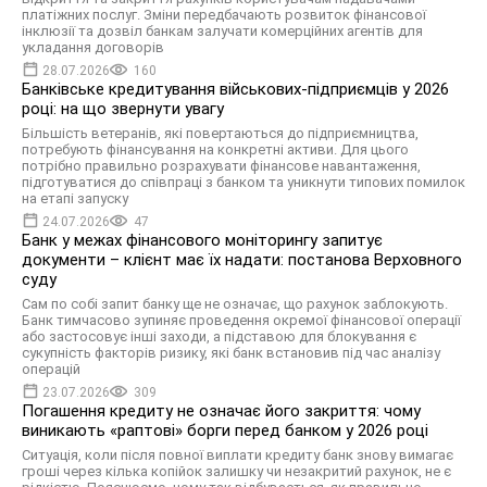
платіжних послуг. Зміни передбачають розвиток фінансової
інклюзії та дозвіл банкам залучати комерційних агентів для
укладання договорів
28.07.2026
160
Банківське кредитування військових-підприємців у 2026
році: на що звернути увагу
Більшість ветеранів, які повертаються до підприємництва,
потребують фінансування на конкретні активи. Для цього
потрібно правильно розрахувати фінансове навантаження,
підготуватися до співпраці з банком та уникнути типових помилок
на етапі запуску
24.07.2026
47
Банк у межах фінансового моніторингу запитує
документи – клієнт має їх надати: постанова Верховного
суду
Сам по собі запит банку ще не означає, що рахунок заблокують.
Банк тимчасово зупиняє проведення окремої фінансової операції
або застосовує інші заходи, а підставою для блокування є
сукупність факторів ризику, які банк встановив під час аналізу
операцій
23.07.2026
309
Погашення кредиту не означає його закриття: чому
виникають «раптові» борги перед банком у 2026 році
Ситуація, коли після повної виплати кредиту банк знову вимагає
гроші через кілька копійок залишку чи незакритий рахунок, не є