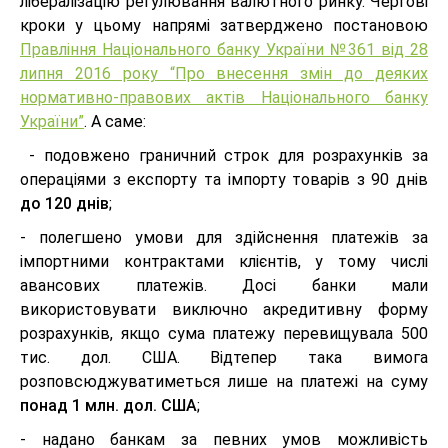
лібералізацію регулювання валютного ринку. Чергові
кроки у цьому напрямі затверджено постановою
Правління Національного банку України №361 від 28
липня 2016 року “Про внесення змін до деяких
нормативно-правових актів Національного банку
України”
. А саме:
- подовжено граничний строк для розрахунків за
операціями з експорту та імпорту товарів з 90 днів
до 120 днів
;
- полегшено умови для здійснення платежів за
імпортними контрактами клієнтів, у тому числі
авансових платежів. Досі банки мали
використовувати виключно акредитивну форму
розрахунків, якщо сума платежу перевищувала 500
тис. дол. США. Відтепер така вимога
розповсюджуватиметься лише на платежі на суму
понад 1 млн. дол. США
;
- надано банкам за певних умов можливість