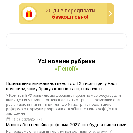
30 днiв передплати
безкоштовно!
Усі новини рубрики
«Пенсії»
Підвищення мінімальної пенсії до 12 тисяч грн: у Раді
пояснили, чому бракує коштів та що планують
У Комітеті ВРУ заявили, що держава наразі не має ресурсу для
підвищення мінімальної пенсії до 12 тис. грн. Як проміжний етап
розглядають підняття виплат до 6 тис. грн із подальшою
реформою формули розрахунку та збільшенням коефіцієнта
заміщення
06.08.2026
285
Масштабна пенсійна реформа-2027: що буде з виплатами
На першому етапі зміни торкнуться солідарної системи. У