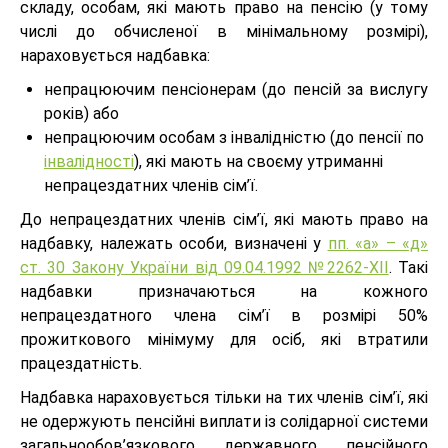
складу, особам, які мають право на пенсію (у тому
числі до обчисленої в мінімальному розмірі),
нараховується надбавка:
непрацюючим пенсіонерам (до пенсій за вислугу
років) або
непрацюючим особам з інвалідністю (до пенсії по
інвалідності
), які мають на своєму утриманні
непрацездатних членів сім’ї.
До непрацездатних членів сім’ї, які мають право на
надбавку, належать особи, визначені у
пп. «а» – «д»
ст. 30 Закону України від 09.04.1992 №2262-XII
. Такі
надбавки призначаються на кожного
непрацездатного члена сім’ї в розмірі 50%
прожиткового мінімуму для осіб, які втратили
працездатність.
Надбавка нараховується тільки на тих членів сім’ї, які
не одержують пенсійні виплати із солідарної системи
загальнообов’язкового державного пенсійного