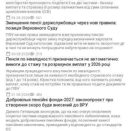
міністерстві пропонують поділити її на дві частини - базову
виплату та страхову (її розмір залежатиме від суми сплачених
щомісячних внесків ЄСВ)
06.08.2026
561
Зменшення пенсії держслужбовця через нові правила:
позиція Верховного Суду
ПФУ не має права зменшувати вже призначену пенсію
держслужбовця через зміну порядку визначення зарплати.
Верховний Суд наголосив: підзаконні акти не мають зворотної дії
в часі та не можуть погіршувати набуте право на соцзахист
04.08.2026
219
Пенсія по інвалідності призначається не автоматично:
вимоги до стажу та розрахунок виплат у 2026 році
Українцям працездатного віку пенсія по інвалідності
призначається лише за наявності необхідного страхового стажу
(від 1 до 14 років). Юристка пояснила, від чого залежить розмір
виплат, кому стаж не потрібен та як правильно подати документи
до ПФУ
01.08.2026
486
Добровільні пенсійні фонди-2027: законопроєкт про
створення скоро буде внесений до ВРУ
Данило Гетманцев анонсував, що на нас очікує оновлення
існуючої системи недержавного пенсійного забезпечення, нова
модель добровільних пенсійних фондів, посилений захист
пенсійних накопичень, приведений у відповідність до стандартів
ЄС