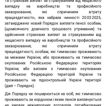
та страхових виплат за страхуванням від нещасного
випадку на виробництві та професійного
захворювання, які спричинили втрату
працездатності», яка набрала чинності 20.03.2025,
затверджено новий Порядок виплати пенсії особам,
(щомісячного довічного грошового утримання) та
здійснення страхових виплат за страхуванням від
нещасного випадку на виробництві та професійного
захворювання, які спричинили втрату
працездатності, особам, які тимчасово проживають
за межами України, або проживають на тимчасово
окупованих Російською Федерацією територіях
України, або виїхали з тимчасово окупованих
Російською Федерацією територій України та
проживають на підконтрольній Україні території
(далі – Порядок).
Дія Порядку не поширюється на осіб, які тимчасово
проживають за кордоном і яким пенсія виплачується
на умовах міжнародних договорів, ратифікованих