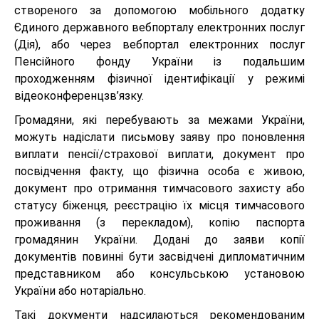
створеного за допомогою мобільного додатку
Єдиного державного вебпорталу електронних послуг
(Дія), або через вебпортал електронних послуг
Пенсійного фонду України із подальшим
проходженням фізичної ідентифікації у режимі
відеоконференцзв’язку.
Громадяни, які перебувають за межами України,
можуть надіслати письмову заяву про поновлення
виплати пенсії/страхової виплати, документ про
посвідчення факту, що фізична особа є живою,
документ про отримання тимчасового захисту або
статусу біженця, реєстрацію їх місця тимчасового
проживання (з перекладом), копію паспорта
громадянин України. Додані до заяви копії
документів повинні бути засвідчені дипломатичним
представником або консульською установою
України або нотаріально.
Такі документи надсилаються рекомендованим