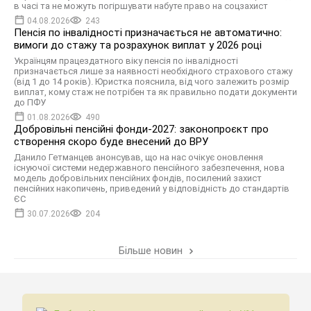
в часі та не можуть погіршувати набуте право на соцзахист
04.08.2026
243
Пенсія по інвалідності призначається не автоматично:
вимоги до стажу та розрахунок виплат у 2026 році
Українцям працездатного віку пенсія по інвалідності
призначається лише за наявності необхідного страхового стажу
(від 1 до 14 років). Юристка пояснила, від чого залежить розмір
виплат, кому стаж не потрібен та як правильно подати документи
до ПФУ
01.08.2026
490
Добровільні пенсійні фонди-2027: законопроєкт про
створення скоро буде внесений до ВРУ
Данило Гетманцев анонсував, що на нас очікує оновлення
існуючої системи недержавного пенсійного забезпечення, нова
модель добровільних пенсійних фондів, посилений захист
пенсійних накопичень, приведений у відповідність до стандартів
ЄС
30.07.2026
204
Більше новин