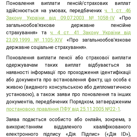
Поновлення виплати пенсій/страхових виплат
здійснюється на умовах, передбачених
ч. 1 ст. 46
Закону України від 09.07.2003 №1058-IV
«Про
загальнообов’язкове державне пенсійне
страхування» та
ч. 4 ст. 41 Закону України від
23.09.1999 №1105-XIV
«Про загальнообов’язкове
державне соціальне страхування».
Поновлення виплати пенсії або страхової виплати
одержувачам таких виплат відбувається за
наявності інформації про проходження ідентифікації
або документа про встановлення факту, що особа є
живою (виданого консульською або дипломатичною
установою), а також заяви про поновлення та інших
документів, передбачених Порядком, затвердженим
постановою правління ПФУ від 25.11.2005 №22-1
.
Заява подається особисто або онлайн, зокрема, з
використанням віддаленого кваліфікованого
електронного підпису «Дія. Підпис» («Дія ID»),