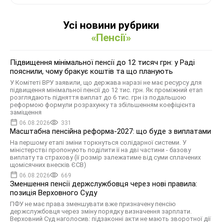
Усі новини рубрики
«Пенсії»
Підвищення мінімальної пенсії до 12 тисяч грн: у Раді
пояснили, чому бракує коштів та що планують
У Комітеті ВРУ заявили, що держава наразі не має ресурсу для
підвищення мінімальної пенсії до 12 тис. грн. Як проміжний етап
розглядають підняття виплат до 6 тис. грн із подальшою
реформою формули розрахунку та збільшенням коефіцієнта
заміщення
06.08.2026
331
Масштабна пенсійна реформа-2027: що буде з виплатами
На першому етапі зміни торкнуться солідарної системи. У
міністерстві пропонують поділити її на дві частини - базову
виплату та страхову (її розмір залежатиме від суми сплачених
щомісячних внесків ЄСВ)
06.08.2026
669
Зменшення пенсії держслужбовця через нові правила:
позиція Верховного Суду
ПФУ не має права зменшувати вже призначену пенсію
держслужбовця через зміну порядку визначення зарплати.
Верховний Суд наголосив: підзаконні акти не мають зворотної дії