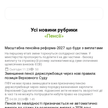
Усі новини рубрики
«Пенсії»
Масштабна пенсійна реформа-2027: що буде з виплатами
На першому етапі зміни торкнуться солідарної системи. У
міністерстві пропонують поділити її на дві частини - базову
виплату та страхову (її розмір залежатиме від суми сплачених
щомісячних внесків ЄСВ)
Сьогодні 11:23
50
Зменшення пенсії держслужбовця через нові правила:
позиція Верховного Суду
ПФУ не має права зменшувати вже призначену пенсію
держслужбовця через зміну порядку визначення зарплати.
Верховний Суд наголосив: підзаконні акти не мають зворотної дії
в часі та не можуть погіршувати набуте право на соцзахист
04.08.2026
149
Пенсія по інвалідності призначається не автоматично:
вимоги до стажу та розрахунок виплат у 2026 році