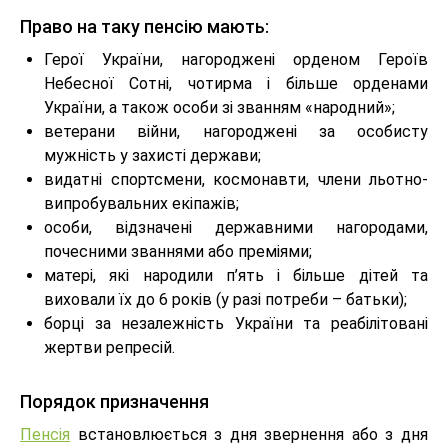
Право на таку пенсію мають:
Герої України, нагороджені орденом Героїв
Небесної Сотні, чотирма і більше орденами
України, а також особи зі званням «народний»;
ветерани війни, нагороджені за особисту
мужність у захисті держави;
видатні спортсмени, космонавти, члени льотно-
випробувальних екіпажів;
особи, відзначені державними нагородами,
почесними званнями або преміями;
матері, які народили п’ять і більше дітей та
виховали їх до 6 років (у разі потреби – батьки);
борці за незалежність України та реабілітовані
жертви репресій.
Порядок призначення
Пенсія
встановлюється з дня звернення або з дня