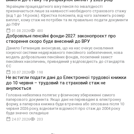
Українцям працездатного віку пенсія по інвалідності
призначається лише за наявності необхідного страхового стажу
(від 1 до 14 років). Юристка пояснила, від чого залежить розмір
виплат, кому стаж не потрібен та як правильно подати документи
до ПФУ
01.08.2026
480
Добровільні пенсійні фонди-2027: законопроєкт про
створення скоро буде внесений до ВРУ
Данило Гетманцев анонсував, що на нас очікує оновлення
існуючої системи недержавного пенсійного забезпечення, нова
модель добровільних пенсійних фондів, посилений захист
пенсійних накопичень, приведений у відповідність до стандартів
ЄС
30.07.2026
198
Не встигли подати дані до Електронної трудової книжки
до 10 червня – трудовий та страховий стаж не
анулюється
Головна небезпека полягає у фізичному збереженні самого
паперового документа. Якщо дані не переведені в електронну
форму, а паперова книжка буде втрачена або зіпсована після 10
червня 2026 року, відновити відомості про стаж до 2004 року
буде значно складніше
24.07.2026
203