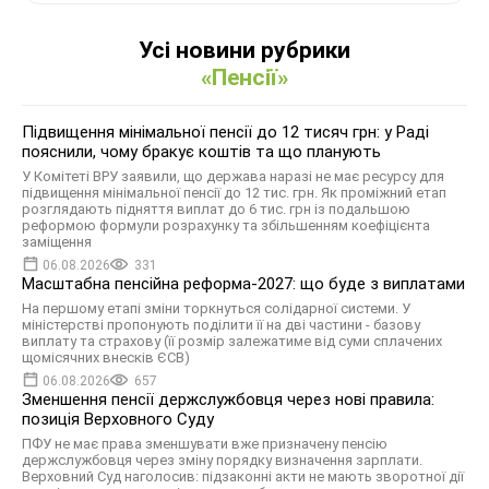
Усі новини рубрики
«Пенсії»
Підвищення мінімальної пенсії до 12 тисяч грн: у Раді
пояснили, чому бракує коштів та що планують
У Комітеті ВРУ заявили, що держава наразі не має ресурсу для
підвищення мінімальної пенсії до 12 тис. грн. Як проміжний етап
розглядають підняття виплат до 6 тис. грн із подальшою
реформою формули розрахунку та збільшенням коефіцієнта
заміщення
06.08.2026
331
Масштабна пенсійна реформа-2027: що буде з виплатами
На першому етапі зміни торкнуться солідарної системи. У
міністерстві пропонують поділити її на дві частини - базову
виплату та страхову (її розмір залежатиме від суми сплачених
щомісячних внесків ЄСВ)
06.08.2026
657
Зменшення пенсії держслужбовця через нові правила:
позиція Верховного Суду
ПФУ не має права зменшувати вже призначену пенсію
держслужбовця через зміну порядку визначення зарплати.
Верховний Суд наголосив: підзаконні акти не мають зворотної дії