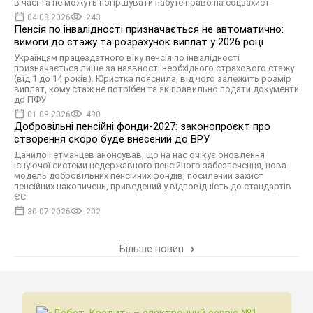
в часі та не можуть погіршувати набуте право на соцзахист
04.08.2026
243
Пенсія по інвалідності призначається не автоматично:
вимоги до стажу та розрахунок виплат у 2026 році
Українцям працездатного віку пенсія по інвалідності
призначається лише за наявності необхідного страхового стажу
(від 1 до 14 років). Юристка пояснила, від чого залежить розмір
виплат, кому стаж не потрібен та як правильно подати документи
до ПФУ
01.08.2026
490
Добровільні пенсійні фонди-2027: законопроєкт про
створення скоро буде внесений до ВРУ
Данило Гетманцев анонсував, що на нас очікує оновлення
існуючої системи недержавного пенсійного забезпечення, нова
модель добровільних пенсійних фондів, посилений захист
пенсійних накопичень, приведений у відповідність до стандартів
ЄС
30.07.2026
202
Більше новин