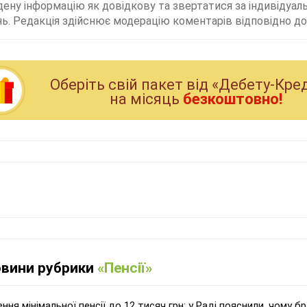
дену інформацію як довідкову та звертатися за індивідуа
ь. Редакція здійснює модерацію коментарів відповідно до 
Оберiть свiй пакет вiд «Дебету-Кре
на мiсяць
безкоштовно!
овини рубрики
«Пенсії»
ння мінімальної пенсії до 12 тисяч грн: у Раді пояснили, чому 