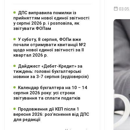
03.05
ДПС виправила помилки із
прийняттям нової єдиної звітності
у серпні 2026 р. і розповіла, як
звітувати ФОПам
У суботу, 8 серпня, ФОПи вже
почали отримувати квитанції №2
щодо нової єдиної звітності за ІІ
квартал 2026 р.
Дайджест «Дебет-Кредит» за
тиждень: головні бухгалтерські
новини за 3-7 серпня (аудіоверсія)
Календар бухгалтера на 10 – 14
серпня 2026 року: усі строки
звітування та сплати податків
Продовження дії КЕП після 1
вересня 2026: розʼяснення від ДПС
для редакції