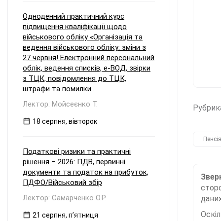
Одноденний практичний курс
підвищення кваліфікації щодо
військового обліку «Організація та
ведення військового обліку: зміни з
27 червня! Електронний персональний
облік, ведення списків, е-ВОД, звірки
з ТЦК, повідомлення до ТЦК,
штрафи та помилки...
Лектор: Мойсеєнко Т.
Рубрик
18 серпня, вівторок
Пенсі
Податкові ризики та практичні
рішення – 2026: ПДВ, первинні
документи та податок на прибуток,
Зверн
ПДФО/Військовий збір
сторо
Лектор: Самарченко О.Р.
даних
Оскі
21 серпня, пʼятниця