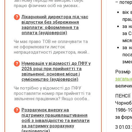
звітному періоді не використовує
– поте
працю фізичних осіб на умовах
трудового договору (контракту) або
вік 
на інших умовах, передбачених
Лікарняний директора під час
прац
законодавством, Додаток Д1/
відпустки без збереження
за 
Додаток ФІЗ-Д1 за відповідний
зарплати: оформлення та
період не подається
оплата (аудіоверсія)
за С
міся
Чи має право ТОВ не оплачувати та
не оформлювати листок
за 
непрацездатності директора, який
поса
перебуває у відпустці без
змен
збереження заробітної плати під час
Нумерація у відомості до ПФУ у
призупинення діяльності
2026 році при прийнятті та
Розмі
підприємства?
звільненні: основне місце і
загаль
сумісництво (аудіоверсія)
величин
Чи потрібно у відомості до ПФУ
проставляти номер при прийнятті та
ПЕНСІЇ
звільненні працівника? Якщо особа
Чорноби
одночасно працювала за основним
місцем роботи та за сумісництвом,
Розрахунок внеску на
1986-19
чи рахується це як два роботодавці?
підтримку працевлаштування
за фор
осіб з інвалідністю та виплати
за затримку розрахунку
З 01.03
(аудіоверсія)