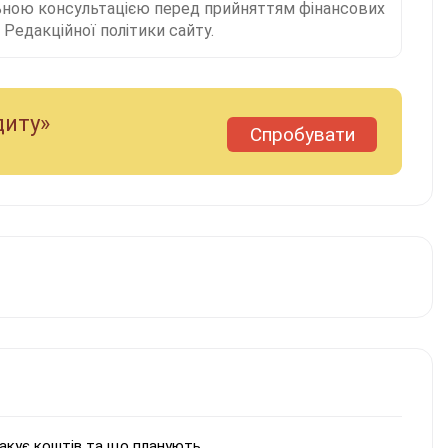
льною консультацією перед прийняттям фінансових
Редакційної політики сайту.
диту»
Спробувати
бракує коштів та що планують