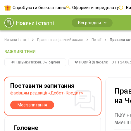
Спробувати безкоштовно
Оформити передплату
Ви
Новини і статті
Всі розділи
Новини і статті
Праця та соціальний захист
Пенсії
Правила вст
ВАЖЛИВІ ТЕМИ
🔉Підсумки тижня. 3-7 серпня
💔 НОВИЙ (!) перелік ТОТ з 24.06.
Поставити запитання
Прав
фахівцям редакції «Дебет-Кредит»
на Ч
Моє запитання
ПФУ на
зменшу
Головне