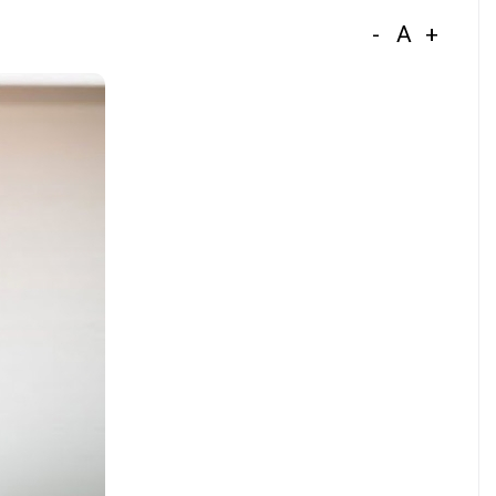
-
A
+