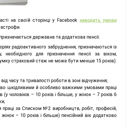
асті на своїй сторінці у Facebook
наводить умови
тастрофи.
 призначається державна та додаткова пенсії.
ріях радіоактивного забруднення, призначаються із
 необхідного для призначення пенсії за віком,
дсумку страховий стаж не може бути менше 15 років):
 від часу та тривалості роботи в зоні відчуження;
бливо шкідливими й особливо важкими умовами праці
(у чоловіків – 10 років і більше, у жінок – 7 років 6
ки;
праці за Списком №2 виробництв, робіт, професій,
 у жінок – 10 років і більше) пенсійний вік додатково