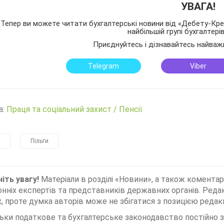
УВАГА!
Тепер ви можете читати бухгалтерські новини від «Дебету-Кред
найбільшій групі бухгалтері
Приєднуйтесь і дізнавайтесь найваж
Telegram
Viber
а:
Праця та соціальний захист
/
Пенсії
я
Пільги
іть увагу!
Матеріали в розділі «Новини», а також коментар
нніх експертів та представників державних органів. Редак
, проте думка авторів може не збігатися з позицією редакц
льки податкове та бухгалтерське законодавство постійно