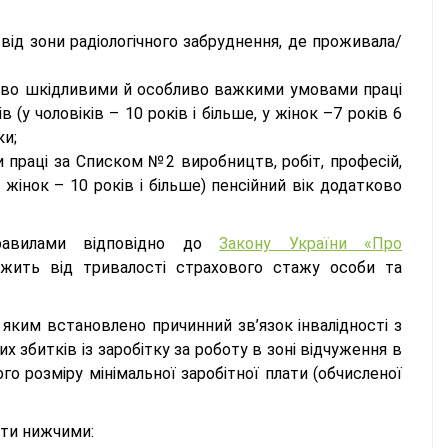
 від зони радіологічного забруднення, де проживала/
бливо шкідливими й особливо важкими умовами праці
(у чоловіків – 10 років і більше, у жінок –7 років 6
ки;
праці за Списком №2 виробництв, робіт, професій,
 у жінок – 10 років і більше) пенсійний вік додатково
правилами відповідно до
Закону України «Про
жить від тривалості страхового стажу особи та
, яким встановлено причинний зв’язок інвалідності з
збитків із заробітку за роботу в зоні відчуження в
ого розміру мінімальної заробітної плати (обчисленої
бути нижчими: