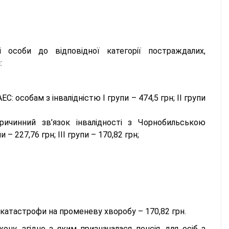
особи до відповідної категорії постраждалих,
:
ЕС: особам з інвалідністю I групи – 474,5 грн; II групи
ричинний зв’язок інвалідності з Чорнобильською
 – 227,76 грн; III групи – 170,82 грн;
 катастрофи на променеву хворобу – 170,82 грн.
, згідно з яким призначалася пенсія, для осіб з