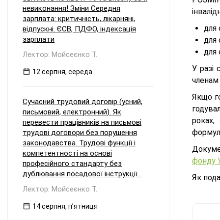
невиконання! Зміни Середня
інвалід
зарплата: критичність, лікарняні,
для 
відпускні. ЄСВ, ПДФО, індексація
зарплати
для 
для 
Лектор: Мойсеєнко Т.
У разі
12 серпня, середа
членам
Якщо го
Сучасний трудовий договір (усний,
годува
письмовий, електронний). Як
роках,
перевести працівників на письмові
формул
трудові договори без порушення
законодавства. Трудові функції і
Докуме
компетентності на основі
фонду 
професійного стандарту без
дублювання посадової інструкції...
Як пода
Лектор: Мойсеєнко Т.
14 серпня, пʼятниця