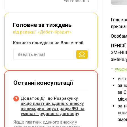
Усі головні
Головн
Головне за тиждень
призна
від редакції «Дебет-Кредит»
Особам,
Кожного понеділка на Ваш e-mail
ПЕНСІЇ
ЗМЕНШЕ
зменшує
–
учасн
вік 
Останні консультації
за 
за С
Додаток Д1 до Розрахунку,
міся
якщо платник єдиного внеску
за 
не використовує працю ФО на
поса
умовах трудового договору
змен
Якщо платник єдиного внеску у