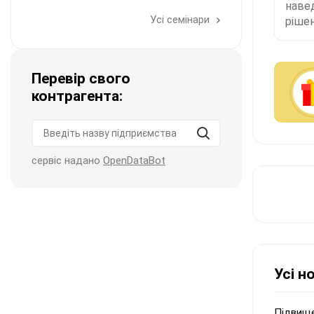
наве
Усі семінари
рішен
Перевір свого
контрагента:
сервіс надано
OpenDataBot
Усі н
Підвище