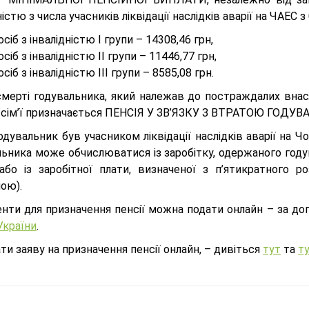
ністю з числа учасників ліквідації наслідків аварії на ЧАЕС 
осіб з інвалідністю І групи – 14308,46 грн,
осіб з інвалідністю ІІ групи – 11446,77 грн,
осіб з інвалідністю ІІІ групи – 8585,08 грн.
 смерті годувальника, який належав до постраждалих вна
 сім’ї призначається ПЕНСІЯ У ЗВ’ЯЗКУ З ВТРАТОЮ ГОДУ
дувальник був учасником ліквідації наслідків аварії на Чо
льника може обчислюватися із заробітку, одержаного году
 або із заробітної плати, визначеної з п’ятикратного ро
ою).
нти для призначення пенсії можна подати онлайн – за д
України
.
ти заяву на призначення пенсії онлайн, – дивіться
тут
та
т