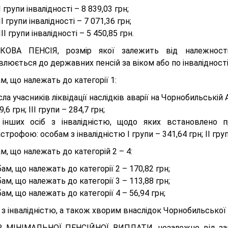
І групи інвалідності – 8 839,03 грн;
ІІ групи інвалідності – 7 071,36 грн;
ІІІ групи інвалідності – 5 450,85 грн.
ОВА ПЕНСІЯ, розмір якої залежить від належності 
люється до державних пенсій за віком або по інвалідності
м, що належать до категорії 1:
сла учасників ліквідації наслідків аварії на Чорнобильській А
9,6 грн; III групи – 284,7 грн;
 інших осіб з інвалідністю, щодо яких встановлено п
строфою: особам з інвалідністю I групи – 341,64 грн; II групи
м, що належать до категорій 2 – 4:
ам, що належать до категорії 2 – 170,82 грн;
ам, що належать до категорії 3 – 113,88 грн;
ам, що належать до категорії 4 – 56,94 грн;
 з інвалідністю, а також хворим внаслідок Чорнобильської
 МІНІМАЛЬНОЇ ПЕНСІЙНОЇ ВИПЛАТИ, незалежно від закону