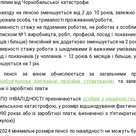
рпілим від Чорнобильської катастрофи:
виходу на пенсію зменшується від 2 до 10 років, залежно
ювала особа, та тривалості проживання/роботи;
наявності стажу на підземних роботах, на роботах з осо
писком №1 виробництв, робіт, професій, посад і показників 
ців і більше) пенсійний вік додатково зменшується на 2 ро
наявності стажу роботи з шкідливими й важкими умовами 
д і показників (у чоловіків – 12 років 6 місяців і більше,
шується на 1 рік.
р пенсії за віком обчислюється за загальними 
нообов’язкове державне пенсійне страхування»
та зале
и її заробітної плати.
 ПО ІНВАЛІДНОСТІ призначаються
особам з інвалідністю
льською катастрофою, у розмірі відшкодування фактичних 
90 роках або із заробітної плати, визначеної з п’ятикратн
мулою).
.2024 мінімальні розміри пенсії по інвалідності не можуть 