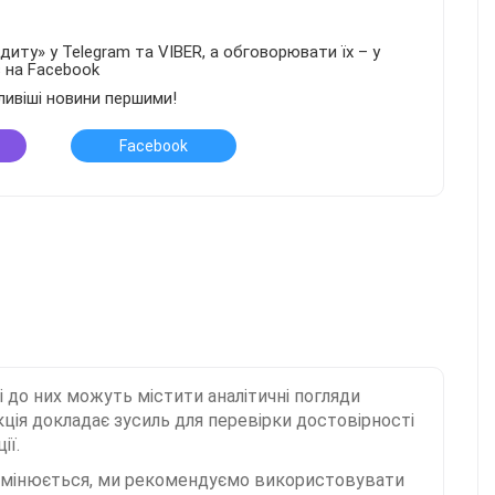
иту» у Telegram та VIBER, а обговорювати їх – у
в на Facebook
ливіші новини першими!
Facebook
і до них можуть містити аналітичні погляди
ція докладає зусиль для перевірки достовірності
ії.
 змінюється, ми рекомендуємо використовувати