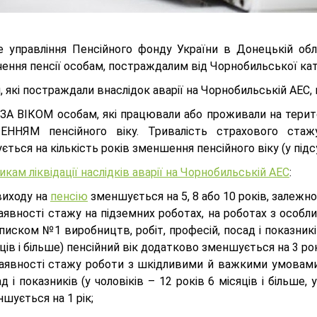
е управління Пенсійного фонду України в Донецькій обл
чення пенсії особам, постраждалим від Чорнобильської ка
 які постраждали внаслідок аварії на Чорнобильській АЕС,
 ЗА ВІКОМ особам, які працювали або проживали на терито
ННЯМ пенсійного віку. Тривалість страхового стажу,
ться на кількість років зменшення пенсійного віку (у пі
икам ліквідації наслідків аварії на Чорнобильській АЕС
:
виходу на
пенсію
зменшується на 5, 8 або 10 років, залежно
наявності стажу на підземних роботах, на роботах з осо
писком №1 виробництв, робіт, професій, посад і показників 
ців і більше) пенсійний вік додатково зменшується на 3 ро
наявності стажу роботи з шкідливими й важкими умовами 
д і показників (у чоловіків – 12 років 6 місяців і більше,
шується на 1 рік;