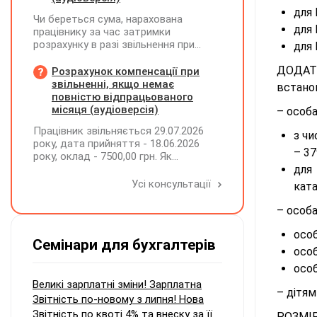
для 
Чи береться сума, нарахована
для 
працівнику за час затримки
розрахунку в разі звільнення при
для 
обчсиленні середньомісячної
заробітної плати (винагороди), для
ДОДАТК
Розрахунок компенсації при
розрахунку внеску на підтримку
звільненні, якщо немає
встанов
працевлаштування осіб з
повністю відпрацьованого
інвалідністю?
місяця (аудіоверсія)
– особа
Працівник звільняється 29.07.2026
з чи
року, дата прийняття - 18.06.2026
– 37
року, оклад - 7500,00 грн. Як
розрахувати компенсацію трьох
для
невикористаних днів відпустки при
Усі консультації
ката
звільненні?
– особа
особ
Семінари для бухгалтерів
особ
особ
Великі зарплатні зміни! Зарплатна
– дітям
Звітність по-новому з липня! Нова
Звітність по квоті 4% та внеску за її
РОЗМІР