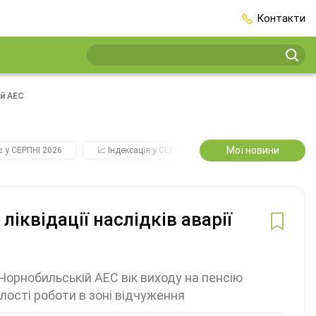
Контакти
ій АЕС
Мої новини
є у СЕРПНІ 2026
📈 Індексація у СЕРПНІ
2️⃣0️⃣2️⃣7️⃣ Усі ключові
іквідації наслідків аварії
 Чорнобильській АЕС вік виходу на пенсію
алості роботи в зоні відчуження